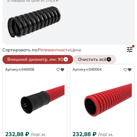
8 товаров по цене от 276,4 ₽
Сортировать по:
Релевантности
Цене
Внешний диаметр, мм: 90
Очистить всё
Артикул:
040006
Артикул:
040004
232,88
₽
232,88
₽
/пог.м.
/пог.м.