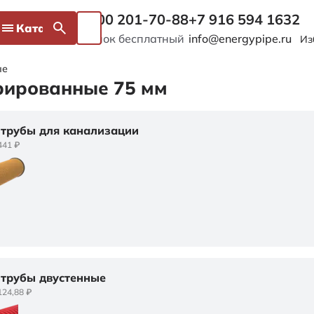
8 800 201-70-88
+7 916 594 1632
Каталог
Звонок бесплатный
info@energypipe.ru
Из
ые
рированные 75 мм
трубы для канализации
441 ₽
трубы двустенные
124,88 ₽