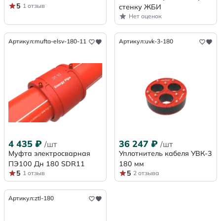
5
1 отзыв
стенку ЖБИ
Нет оценок
Артикул:
mufta-elsv-180-11
Артикул:
uvk-3-180
4 435
₽
36 247
₽
/шт
/шт
Муфта электросварная
Уплотнитель кабеля УВК-3
ПЭ100 Дн 180 SDR11
180 мм
5
5
1 отзыв
2 отзыва
Артикул:
ztl-180