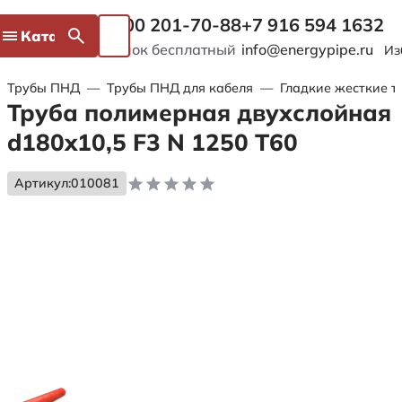
8 800 201-70-88
+7 916 594 1632
Каталог
Звонок бесплатный
info@energypipe.ru
Из
Трубы ПНД
—
Трубы ПНД для кабеля
—
Гладкие жесткие т
Труба полимерная двухслойная
d180x10,5 F3 N 1250 Т60
Артикул:
010081