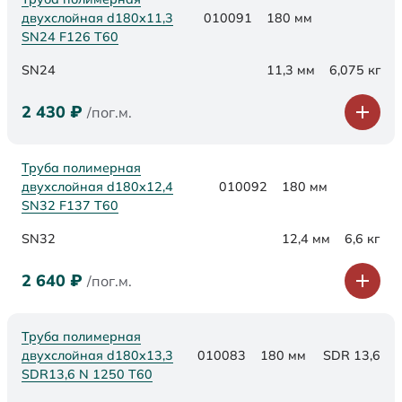
двухслойная d180х11,3
010091
180 мм
SN24 F126 Т60
SN24
11,3 мм
6,075 кг
2 430
₽
/пог.м.
Труба полимерная
двухслойная d180х12,4
010092
180 мм
SN32 F137 Т60
SN32
12,4 мм
6,6 кг
2 640
₽
/пог.м.
Труба полимерная
двухслойная d180x13,3
010083
180 мм
SDR 13,6
SDR13,6 N 1250 Т60