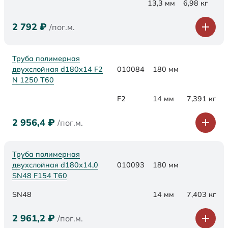
13,3 мм
6,98 кг
2 792
₽
/пог.м.
Труба полимерная
двухслойная d180x14 F2
010084
180 мм
N 1250 Т60
F2
14 мм
7,391 кг
2 956,4
₽
/пог.м.
Труба полимерная
двухслойная d180х14,0
010093
180 мм
SN48 F154 Т60
SN48
14 мм
7,403 кг
2 961,2
₽
/пог.м.