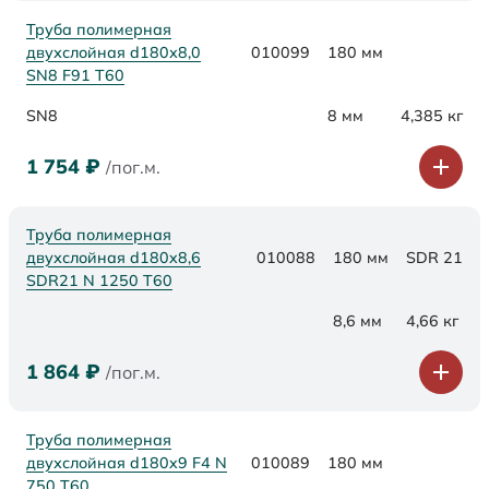
Труба полимерная
двухслойная d180х8,0
010099
180 мм
SN8 F91 Т60
SN8
8 мм
4,385 кг
1 754
₽
/пог.м.
Труба полимерная
двухслойная d180x8,6
010088
180 мм
SDR 21
SDR21 N 1250 Т60
8,6 мм
4,66 кг
1 864
₽
/пог.м.
Труба полимерная
двухслойная d180x9 F4 N
010089
180 мм
750 Т60