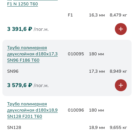
F1 N 1250 Т60
F1
16,3 мм
8,479 кг
3 391,6
₽
/пог.м.
Труба полимерная
двухслойная d180х17,3
010095
180 мм
SN96 F186 Т60
SN96
17,3 мм
8,949 кг
3 579,6
₽
/пог.м.
Труба полимерная
двухслойная d180х18,9
010096
180 мм
SN128 F201 Т60
SN128
18,9 мм
9,655 кг