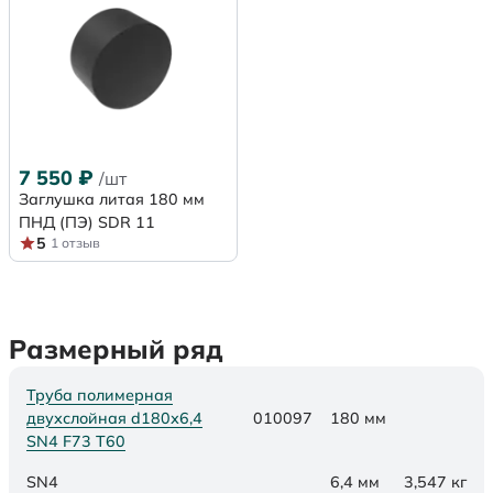
7 550
₽
/шт
Заглушка литая 180 мм
ПНД (ПЭ) SDR 11
5
1 отзыв
Размерный ряд
Труба полимерная
двухслойная d180х6,4
010097
180 мм
SN4 F73 Т60
SN4
6,4 мм
3,547 кг