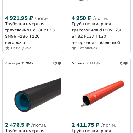
4 921,95
₽
4 950
₽
/пог.м.
/пог.м.
Труба полимерная
Труба полимерная
трехслойная d180х17,3
трехслойная d180х12,4
SN96 F186 Т120
SN32 F137 Т120
негорючая
негорючая с оболочкой
Нет оценок
Нет оценок
Артикул:
012042
Артикул:
011185
2 476,5
₽
2 411,75
₽
/пог.м.
/пог.м.
Труба полимерная
Труба полимерная