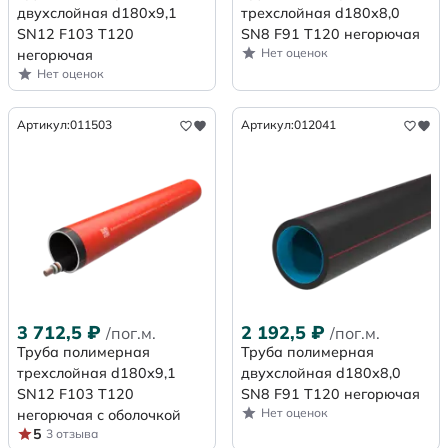
двухслойная d180х9,1
трехслойная d180х8,0
SN12 F103 Т120
SN8 F91 Т120 негорючая
Нет оценок
негорючая
Нет оценок
Артикул:
011503
Артикул:
012041
3 712,5
₽
2 192,5
₽
/пог.м.
/пог.м.
Труба полимерная
Труба полимерная
трехслойная d180х9,1
двухслойная d180х8,0
SN12 F103 Т120
SN8 F91 Т120 негорючая
Нет оценок
негорючая с оболочкой
5
3 отзыва