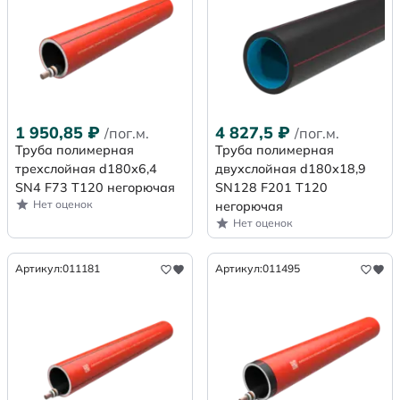
1 950,85
₽
4 827,5
₽
/пог.м.
/пог.м.
Труба полимерная
Труба полимерная
трехслойная d180х6,4
двухслойная d180х18,9
SN4 F73 Т120 негорючая
SN128 F201 Т120
Нет оценок
негорючая
Нет оценок
Артикул:
011181
Артикул:
011495