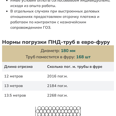
Иные условия оплаты согласовываем индивидуально,
исходя из опыта работы.
В отдельных случаях при выстроенных деловых
отношениях предоставляем отсрочку платежа и
работаем по контрактам с казначейским
сопровождением ГОЗ.
Нормы погрузки ПНД-труб в евро-фуру
Диаметр:
180 мм
Труб поместится в фуру:
168 шт
Длина отрезка
Сколько пог. м. трубы в фуре
12 метров
2016 пог.м.
13 метров
2184 пог.м.
13.5 метров
2268 пог.м.