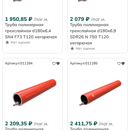
1 950,85
₽
2 079
₽
/пог.м.
/пог.м.
Труба полимерная
Труба полимерная
трехслойная d180х6,4
трехслойная d180x6,9
SN4 F73 Т120 негорючая
SDR26 N 750 Т120
Нет оценок
негорючая
Нет оценок
Артикул:
011184
Артикул:
011185
2 209,35
₽
2 411,75
₽
/пог.м.
/пог.м.
Труба полимерная
Труба полимерная