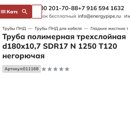
8 800 201-70-88
+7 916 594 1632
Каталог
Звонок бесплатный
info@energypipe.ru
Из
Трубы ПНД
—
Трубы ПНД для кабеля
—
Гладкие жесткие т
Труба полимерная трехслойная
d180x10,7 SDR17 N 1250 Т120
негорючая
Артикул:
011168