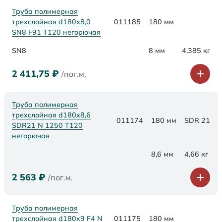
Труба полимерная
трехслойная d180х8,0
011185
180 мм
SN8 F91 Т120 негорючая
SN8
8 мм
4,385 кг
2 411,75
₽
/пог.м.
Труба полимерная
трехслойная d180x8,6
011174
180 мм
SDR 21
SDR21 N 1250 Т120
негорючая
8,6 мм
4,66 кг
2 563
₽
/пог.м.
Труба полимерная
трехслойная d180x9 F4 N
011175
180 мм