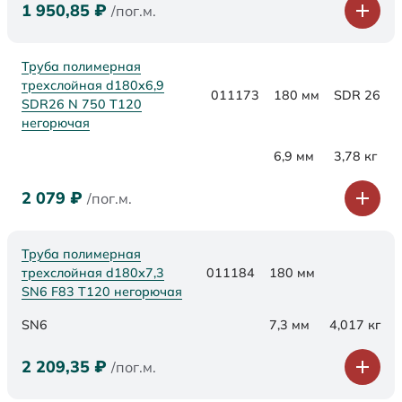
1 950,85
₽
/пог.м.
Труба полимерная
трехслойная d180x6,9
011173
180 мм
SDR 26
SDR26 N 750 Т120
негорючая
6,9 мм
3,78 кг
2 079
₽
/пог.м.
Труба полимерная
трехслойная d180х7,3
011184
180 мм
SN6 F83 Т120 негорючая
SN6
7,3 мм
4,017 кг
2 209,35
₽
/пог.м.