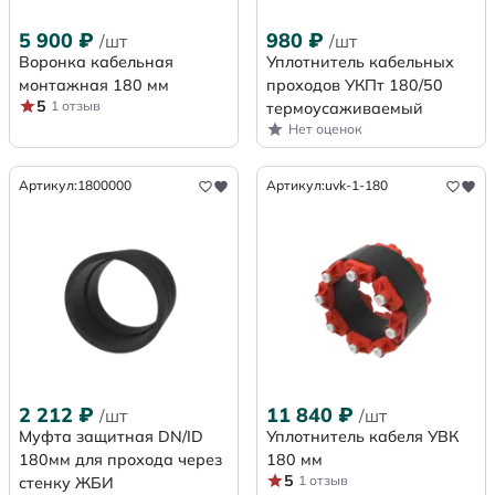
5 900
₽
980
₽
/шт
/шт
Воронка кабельная
Уплотнитель кабельных
монтажная 180 мм
проходов УКПт 180/50
5
1 отзыв
термоусаживаемый
Нет оценок
Артикул:
1800000
Артикул:
uvk-1-180
2 212
₽
11 840
₽
/шт
/шт
Муфта защитная DN/ID
Уплотнитель кабеля УВК
180мм для прохода через
180 мм
5
1 отзыв
стенку ЖБИ