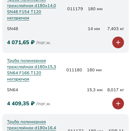
трехслойная d180х14,0
011179
180 мм
SN48 F154 Т120
негорючая
SN48
14 мм
7,403 кг
4 071,65
₽
/пог.м.
Труба полимерная
трехслойная d180х15,3
011180
180 мм
SN64 F166 Т120
негорючая
SN64
15,3 мм
8,017 кг
4 409,35
₽
/пог.м.
Труба полимерная
трехслойная d180x16,4
011172
180 мм
SDR 11