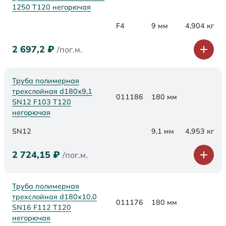
1250 Т120 негорючая
F4
9 мм
4,904 кг
2 697,2
₽
/пог.м.
Труба полимерная
трехслойная d180х9,1
011186
180 мм
SN12 F103 Т120
негорючая
SN12
9,1 мм
4,953 кг
2 724,15
₽
/пог.м.
Труба полимерная
трехслойная d180х10,0
011176
180 мм
SN16 F112 Т120
негорючая