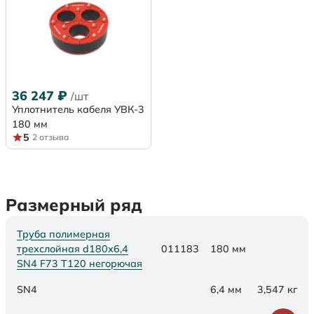
36 247
₽
/шт
Уплотнитель кабеля УВК-3
180 мм
5
2 отзыва
Размерный ряд
Труба полимерная
трехслойная d180х6,4
011183
180 мм
SN4 F73 Т120 негорючая
SN4
6,4 мм
3,547 кг