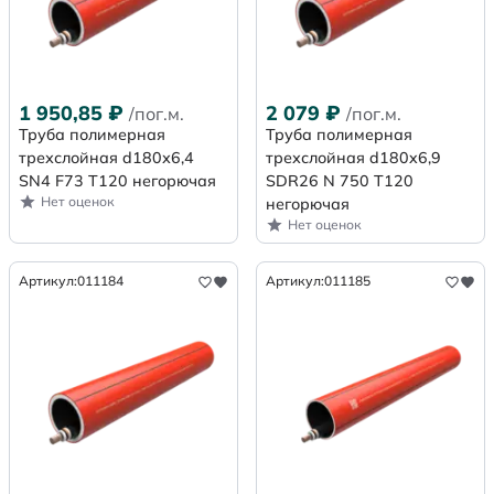
1 950,85
₽
2 079
₽
/пог.м.
/пог.м.
Труба полимерная
Труба полимерная
трехслойная d180х6,4
трехслойная d180x6,9
SN4 F73 Т120 негорючая
SDR26 N 750 Т120
Нет оценок
негорючая
Нет оценок
Артикул:
011184
Артикул:
011185