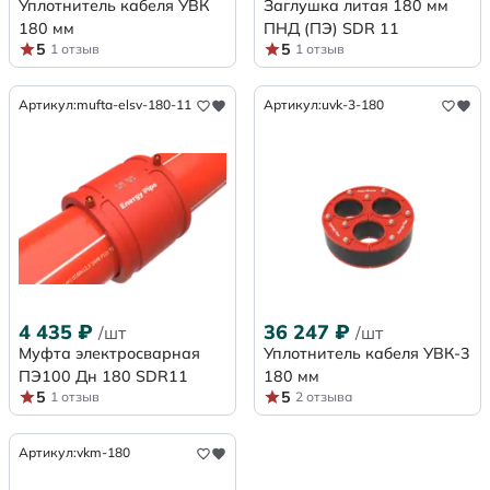
Уплотнитель кабеля УВК
Заглушка литая 180 мм
180 мм
ПНД (ПЭ) SDR 11
5
5
1 отзыв
1 отзыв
Артикул:
mufta-elsv-180-11
Артикул:
uvk-3-180
4 435
₽
36 247
₽
/шт
/шт
Муфта электросварная
Уплотнитель кабеля УВК-3
ПЭ100 Дн 180 SDR11
180 мм
5
5
1 отзыв
2 отзыва
Артикул:
vkm-180