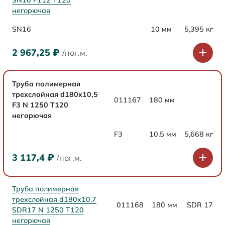
SN16 F112 Т120
негорючая
SN16
10 мм
5,395 кг
2 967,25
₽
/пог.м.
Труба полимерная
трехслойная d180x10,5
011167
180 мм
F3 N 1250 Т120
негорючая
F3
10,5 мм
5,668 кг
3 117,4
₽
/пог.м.
Труба полимерная
трехслойная d180x10,7
011168
180 мм
SDR 17
SDR17 N 1250 Т120
негорючая