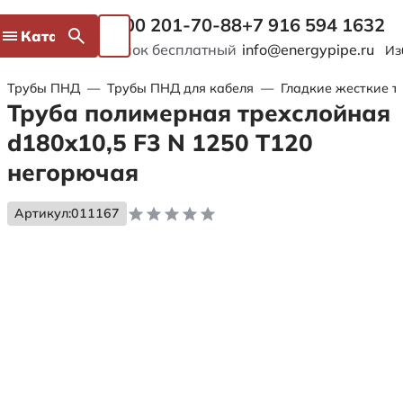
8 800 201-70-88
+7 916 594 1632
Каталог
Звонок бесплатный
info@energypipe.ru
Из
Трубы ПНД
—
Трубы ПНД для кабеля
—
Гладкие жесткие т
Труба полимерная трехслойная
d180x10,5 F3 N 1250 Т120
негорючая
Артикул:
011167