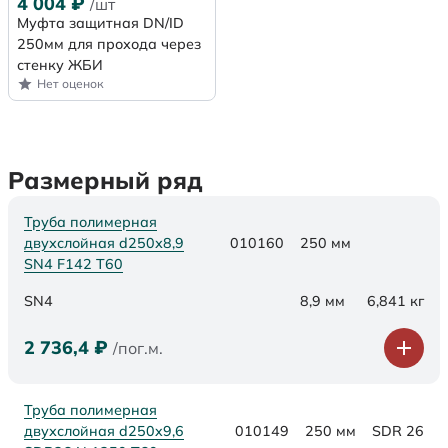
4 004
₽
/шт
Муфта защитная DN/ID
250мм для прохода через
стенку ЖБИ
Нет оценок
Размерный ряд
Труба полимерная
двухслойная d250х8,9
010160
250 мм
SN4 F142 Т60
SN4
8,9 мм
6,841 кг
2 736,4
₽
/пог.м.
Труба полимерная
двухслойная d250x9,6
010149
250 мм
SDR 26