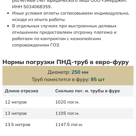
расчетный счет юридического лица ООО «Энерджи»,
ИНН 5034068359.
Иные условия оплаты согласовываем индивидуально,
исходя из опыта работы.
В отдельных случаях при выстроенных деловых
отношениях предоставляем отсрочку платежа и
работаем по контрактам с казначейским
сопровождением ГОЗ.
Нормы погрузки ПНД-труб в евро-фуру
Диаметр:
250 мм
Труб поместится в фуру:
85 шт
Длина отрезка
Сколько пог. м. трубы в фуре
12 метров
1020 пог.м.
13 метров
1105 пог.м.
13.5 метров
1147.5 пог.м.