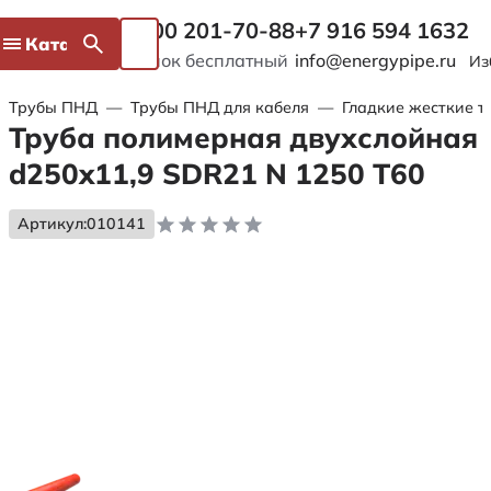
8 800 201-70-88
+7 916 594 1632
Каталог
Звонок бесплатный
info@energypipe.ru
Из
Трубы ПНД
—
Трубы ПНД для кабеля
—
Гладкие жесткие т
Труба полимерная двухслойная
d250x11,9 SDR21 N 1250 Т60
Артикул:
010141