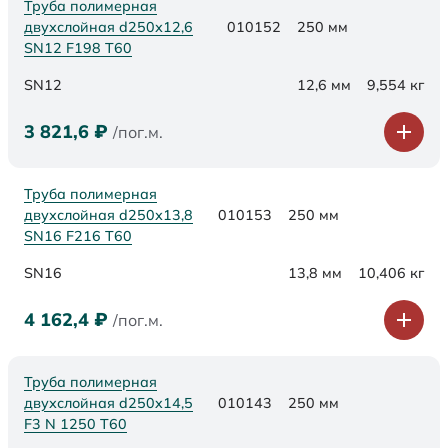
Труба полимерная
двухслойная d250х12,6
010152
250 мм
SN12 F198 Т60
SN12
12,6 мм
9,554 кг
3 821,6
₽
/пог.м.
Труба полимерная
двухслойная d250х13,8
010153
250 мм
SN16 F216 Т60
SN16
13,8 мм
10,406 кг
4 162,4
₽
/пог.м.
Труба полимерная
двухслойная d250x14,5
010143
250 мм
F3 N 1250 Т60