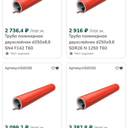
2 736,4
₽
2 916
₽
/пог.м.
/пог.м.
Труба полимерная
Труба полимерная
двухслойная d250х8,9
двухслойная d250x9,6
SN4 F142 Т60
SDR26 N 1250 Т60
Нет оценок
Нет оценок
Артикул:
010150
Артикул:
010151
3 099,2
₽
3 382,8
₽
/пог.м.
/пог.м.