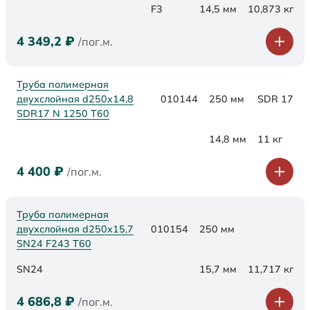
F3
14,5 мм
10,873 кг
4 349,2
₽
/пог.м.
Труба полимерная
двухслойная d250x14,8
010144
250 мм
SDR 17
SDR17 N 1250 Т60
14,8 мм
11 кг
4 400
₽
/пог.м.
Труба полимерная
двухслойная d250х15,7
010154
250 мм
SN24 F243 Т60
SN24
15,7 мм
11,717 кг
4 686,8
₽
/пог.м.