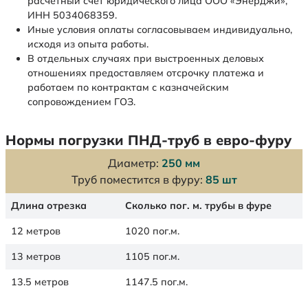
расчетный счет юридического лица ООО «Энерджи»,
ИНН 5034068359.
Иные условия оплаты согласовываем индивидуально,
исходя из опыта работы.
В отдельных случаях при выстроенных деловых
отношениях предоставляем отсрочку платежа и
работаем по контрактам с казначейским
сопровождением ГОЗ.
Нормы погрузки ПНД-труб в евро-фуру
Диаметр:
250 мм
Труб поместится в фуру:
85 шт
Длина отрезка
Сколько пог. м. трубы в фуре
12 метров
1020 пог.м.
13 метров
1105 пог.м.
13.5 метров
1147.5 пог.м.