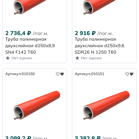
2 736,4
₽
2 916
₽
/пог.м.
/пог.м.
Труба полимерная
Труба полимерная
двухслойная d250х8,9
двухслойная d250x9,6
SN4 F142 Т60
SDR26 N 1250 Т60
Нет оценок
Нет оценок
Артикул:
010150
Артикул:
010151
3 099,2
₽
3 382,8
₽
/пог.м.
/пог.м.