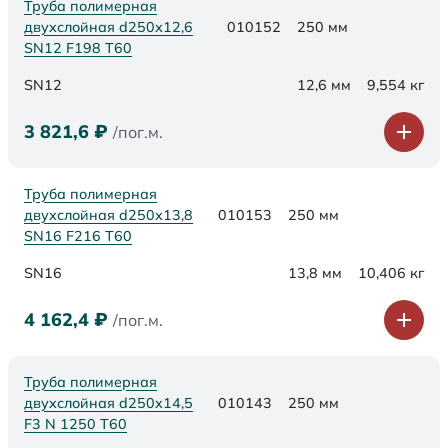
Труба полимерная
двухслойная d250х12,6
010152
250 мм
SN12 F198 Т60
SN12
12,6 мм
9,554 кг
3 821,6
₽
/пог.м.
Труба полимерная
двухслойная d250х13,8
010153
250 мм
SN16 F216 Т60
SN16
13,8 мм
10,406 кг
4 162,4
₽
/пог.м.
Труба полимерная
двухслойная d250x14,5
010143
250 мм
F3 N 1250 Т60