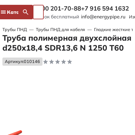
8 800 201-70-88
+7 916 594 1632
Каталог
Звонок бесплатный
info@energypipe.ru
Из
Трубы ПНД
—
Трубы ПНД для кабеля
—
Гладкие жесткие т
Труба полимерная двухслойная
d250x18,4 SDR13,6 N 1250 Т60
Артикул:
010146