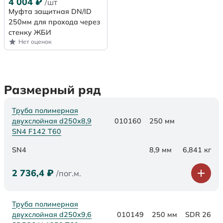
4 004
₽
/шт
Муфта защитная DN/ID
250мм для прохода через
стенку ЖБИ
Нет оценок
Размерный ряд
Труба полимерная
двухслойная d250х8,9
010160
250 мм
SN4 F142 Т60
SN4
8,9 мм
6,841 кг
2 736,4
₽
/пог.м.
Труба полимерная
двухслойная d250x9,6
010149
250 мм
SDR 26