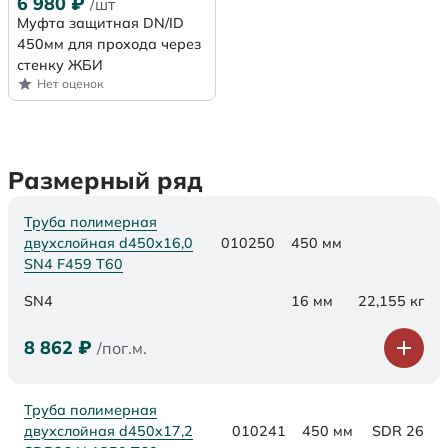
6 980
₽
/шт
Муфта защитная DN/ID
450мм для прохода через
стенку ЖБИ
Нет оценок
Размерный ряд
Труба полимерная
двухслойная d450х16,0
010250
450 мм
SN4 F459 Т60
SN4
16 мм
22,155 кг
8 862
₽
/пог.м.
Труба полимерная
двухслойная d450x17,2
010241
450 мм
SDR 26