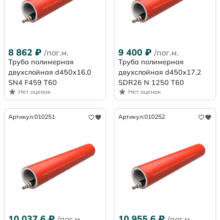
8 862
₽
9 400
₽
/пог.м.
/пог.м.
Труба полимерная
Труба полимерная
двухслойная d450х16,0
двухслойная d450x17,2
SN4 F459 Т60
SDR26 N 1250 Т60
Нет оценок
Нет оценок
Артикул:
010251
Артикул:
010252
10 037,6
₽
10 955,6
₽
/пог.м.
/пог.м.