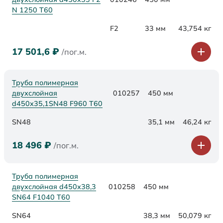
N 1250 Т60
F2
33 мм
43,754 кг
17 501,6
₽
/пог.м.
Труба полимерная
двухслойная
010257
450 мм
d450х35,1SN48 F960 Т60
SN48
35,1 мм
46,24 кг
18 496
₽
/пог.м.
Труба полимерная
двухслойная d450х38,3
010258
450 мм
SN64 F1040 Т60
SN64
38,3 мм
50,079 кг