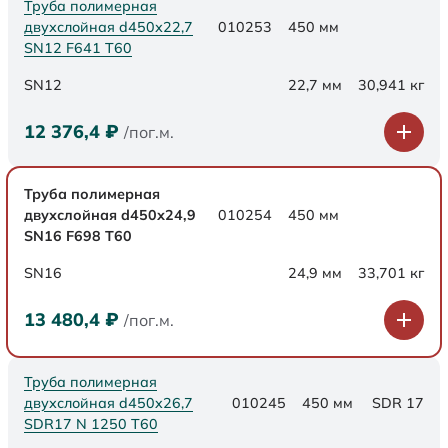
Труба полимерная
двухслойная d450х22,7
010253
450 мм
SN12 F641 Т60
SN12
22,7 мм
30,941 кг
12 376,4
₽
/пог.м.
Труба полимерная
двухслойная d450х24,9
010254
450 мм
SN16 F698 Т60
SN16
24,9 мм
33,701 кг
13 480,4
₽
/пог.м.
Труба полимерная
двухслойная d450x26,7
010245
450 мм
SDR 17
SDR17 N 1250 Т60