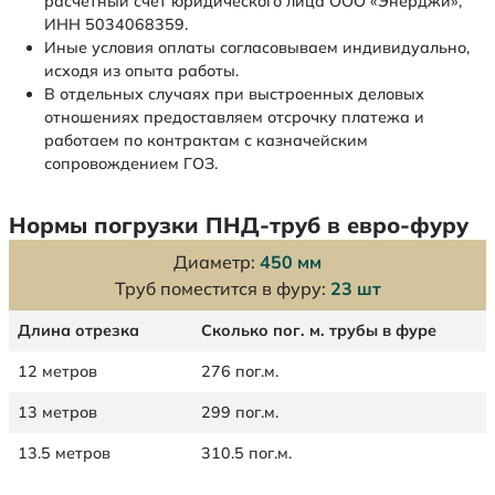
расчетный счет юридического лица ООО «Энерджи»,
ИНН 5034068359.
Иные условия оплаты согласовываем индивидуально,
исходя из опыта работы.
В отдельных случаях при выстроенных деловых
отношениях предоставляем отсрочку платежа и
работаем по контрактам с казначейским
сопровождением ГОЗ.
Нормы погрузки ПНД-труб в евро-фуру
Диаметр:
450 мм
Труб поместится в фуру:
23 шт
Длина отрезка
Сколько пог. м. трубы в фуре
12 метров
276 пог.м.
13 метров
299 пог.м.
13.5 метров
310.5 пог.м.