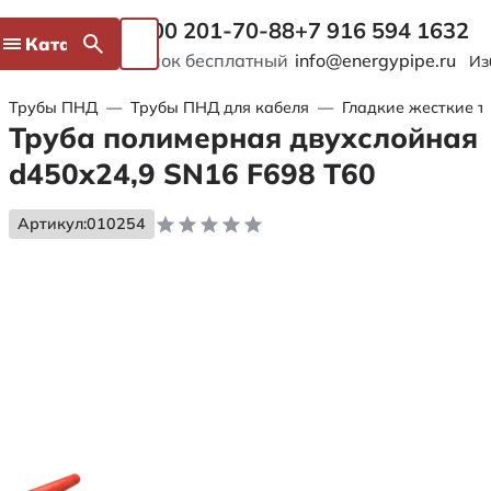
8 800 201-70-88
+7 916 594 1632
Каталог
Звонок бесплатный
info@energypipe.ru
Из
Трубы ПНД
—
Трубы ПНД для кабеля
—
Гладкие жесткие т
Труба полимерная двухслойная
d450х24,9 SN16 F698 Т60
Артикул:
010254