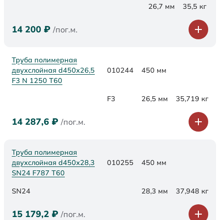
26,7 мм
35,5 кг
14 200
₽
/пог.м.
Труба полимерная
двухслойная d450x26,5
010244
450 мм
F3 N 1250 Т60
F3
26,5 мм
35,719 кг
14 287,6
₽
/пог.м.
Труба полимерная
двухслойная d450х28,3
010255
450 мм
SN24 F787 Т60
SN24
28,3 мм
37,948 кг
15 179,2
₽
/пог.м.