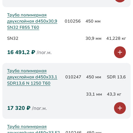
Труба полимерная
двухслойная d450х30,9
010256
450 мм
SN32 F855 Т60
SN32
30,9 мм
41,228 кг
16 491,2
₽
/пог.м.
Труба полимерная
двухслойная d450x33,1
010247
450 мм
SDR 13,6
SDR13,6 N 1250 Т60
33,1 мм
43,3 кг
17 320
₽
/пог.м.
Труба полимерная
двухслойная d450x33 F2
010246
450 мм