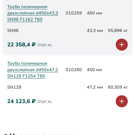
Труба полимерная
двухслойная d450х43,3
010259
450 мм
SN96 F1162 Т60
SN96
43,3 мм
55,896 кг
22 358,4
₽
/пог.м.
Труба полимерная
двухслойная d450х47,2
010260
450 мм
SN128 F1254 Т60
SN128
47,2 мм
60,309 кг
24 123,6
₽
/пог.м.