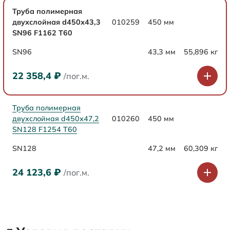
Труба полимерная
двухслойная d450х43,3
010259
450 мм
SN96 F1162 Т60
SN96
43,3 мм
55,896 кг
22 358,4
₽
/пог.м.
Труба полимерная
двухслойная d450х47,2
010260
450 мм
SN128 F1254 Т60
SN128
47,2 мм
60,309 кг
24 123,6
₽
/пог.м.