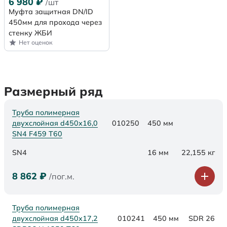
6 980
₽
/шт
Муфта защитная DN/ID
450мм для прохода через
стенку ЖБИ
Нет оценок
Размерный ряд
Труба полимерная
двухслойная d450х16,0
010250
450 мм
SN4 F459 Т60
SN4
16 мм
22,155 кг
8 862
₽
/пог.м.
Труба полимерная
двухслойная d450x17,2
010241
450 мм
SDR 26