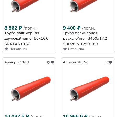
8 862
₽
9 400
₽
/пог.м.
/пог.м.
Труба полимерная
Труба полимерная
двухслойная d450х16,0
двухслойная d450x17,2
SN4 F459 Т60
SDR26 N 1250 Т60
Нет оценок
Нет оценок
Артикул:
010251
Артикул:
010252
10 037,6
₽
10 955,6
₽
/пог.м.
/пог.м.