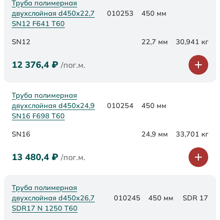
Труба полимерная
двухслойная d450х22,7
010253
450 мм
SN12 F641 Т60
SN12
22,7 мм
30,941 кг
12 376,4
₽
/пог.м.
Труба полимерная
двухслойная d450х24,9
010254
450 мм
SN16 F698 Т60
SN16
24,9 мм
33,701 кг
13 480,4
₽
/пог.м.
Труба полимерная
двухслойная d450x26,7
010245
450 мм
SDR 17
SDR17 N 1250 Т60