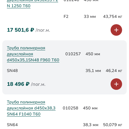
N 1250 Т60
F2
33 мм
43,754 кг
17 501,6
₽
/пог.м.
Труба полимерная
двухслойная
010257
450 мм
d450х35,1SN48 F960 Т60
SN48
35,1 мм
46,24 кг
18 496
₽
/пог.м.
Труба полимерная
двухслойная d450х38,3
010258
450 мм
SN64 F1040 Т60
SN64
38,3 мм
50,079 кг