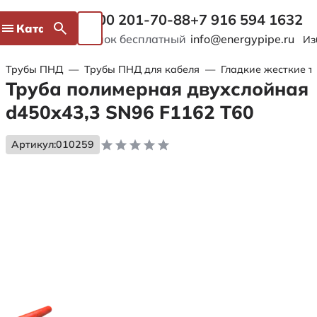
8 800 201-70-88
+7 916 594 1632
Каталог
Звонок бесплатный
info@energypipe.ru
Из
Трубы ПНД
—
Трубы ПНД для кабеля
—
Гладкие жесткие т
Труба полимерная двухслойная
d450х43,3 SN96 F1162 Т60
Артикул:
010259