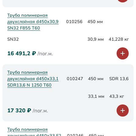
Труба полимерная
двухслойная d450х30,9
010256
450 мм
SN32 F855 Т60
SN32
30,9 мм
41,228 кг
16 491,2
₽
/пог.м.
Труба полимерная
двухслойная d450x33,1
010247
450 мм
SDR 13,6
SDR13,6 N 1250 Т60
33,1 мм
43,3 кг
17 320
₽
/пог.м.
Труба полимерная
двухслойная d450x33 F2
010246
450 мм