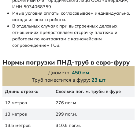
расчетный счет юридического лица ООО «Энерджи»,
ИНН 5034068359.
Иные условия оплаты согласовываем индивидуально,
исходя из опыта работы.
В отдельных случаях при выстроенных деловых
отношениях предоставляем отсрочку платежа и
работаем по контрактам с казначейским
сопровождением ГОЗ.
Нормы погрузки ПНД-труб в евро-фуру
Диаметр:
450 мм
Труб поместится в фуру:
23 шт
Длина отрезка
Сколько пог. м. трубы в фуре
12 метров
276 пог.м.
13 метров
299 пог.м.
13.5 метров
310.5 пог.м.