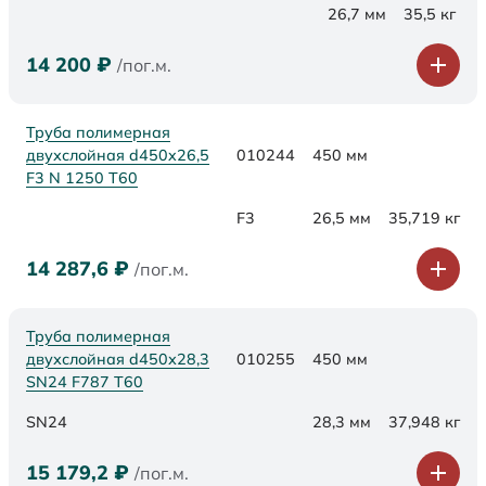
26,7 мм
35,5 кг
14 200
₽
/пог.м.
Труба полимерная
двухслойная d450x26,5
010244
450 мм
F3 N 1250 Т60
F3
26,5 мм
35,719 кг
14 287,6
₽
/пог.м.
Труба полимерная
двухслойная d450х28,3
010255
450 мм
SN24 F787 Т60
SN24
28,3 мм
37,948 кг
15 179,2
₽
/пог.м.