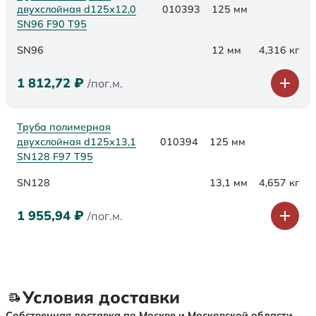
двухслойная d125х12,0
010393
125 мм
SN96 F90 Т95
SN96
12 мм
4,316 кг
1 812,72
₽
/пог.м.
Труба полимерная
двухслойная d125х13,1
010394
125 мм
SN128 F97 Т95
SN128
13,1 мм
4,657 кг
1 955,94
₽
/пог.м.
Условия доставки
Собственная доставка по Москве и Московской области