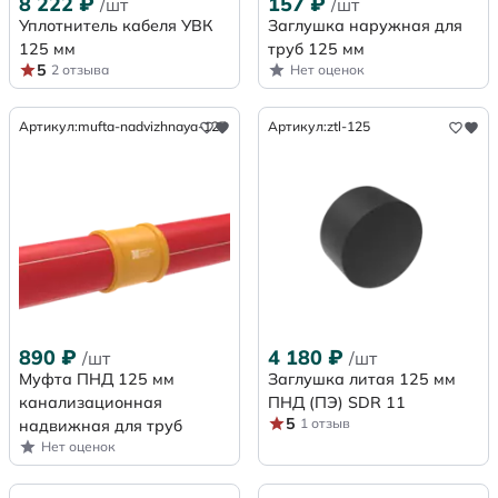
8 222
₽
157
₽
/шт
/шт
Уплотнитель кабеля УВК
Заглушка наружная для
125 мм
труб 125 мм
5
2 отзыва
Нет оценок
Артикул:
mufta-nadvizhnaya-125
Артикул:
ztl-125
890
₽
4 180
₽
/шт
/шт
Муфта ПНД 125 мм
Заглушка литая 125 мм
канализационная
ПНД (ПЭ) SDR 11
5
1 отзыв
надвижная для труб
Нет оценок