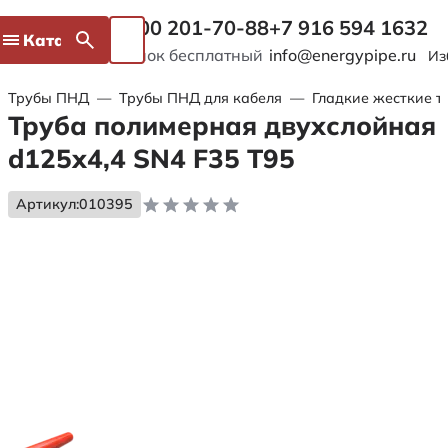
8 800 201-70-88
+7 916 594 1632
Каталог
Звонок бесплатный
info@energypipe.ru
Из
Трубы ПНД
—
Трубы ПНД для кабеля
—
Гладкие жесткие т
Труба полимерная двухслойная
d125х4,4 SN4 F35 Т95
Артикул:
010395