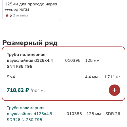
125мм для прохода через
стенку ЖБИ
5
2 отзыва
Размерный ряд
Труба полимерная
двухслойная d125х4,4
010395
125 мм
SN4 F35 Т95
SN4
4,4 мм
1,711 кг
718,62
₽
/пог.м.
Труба полимерная
двухслойная d125x4,8
010385
125 мм
SDR 26
SDR26 N 750 Т95