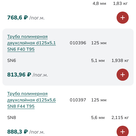
4,8 мм
1,83 кг
768,6
₽
/пог.м.
Труба полимерная
двухслойная d125х5,1
010396
125 мм
SN6 F40 Т95
SN6
5,1 мм
1,938 кг
813,96
₽
/пог.м.
Труба полимерная
двухслойная d125х5,6
010397
125 мм
SN8 F44 Т95
SN8
5,6 мм
2,115 кг
888,3
₽
/пог.м.