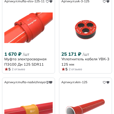
Артикул:
mufta-elsv-125-11
Артикул:
uvk-3-125
1 670
₽
25 171
₽
/шт
/шт
Муфта электросварная
Уплотнитель кабеля УВК-3
ПЭ100 Дн 125 SDR11
125 мм
5
5
2 отзыва
2 отзыва
Артикул:
mufta-nadvizhnaya-110
Артикул:
vkm-125