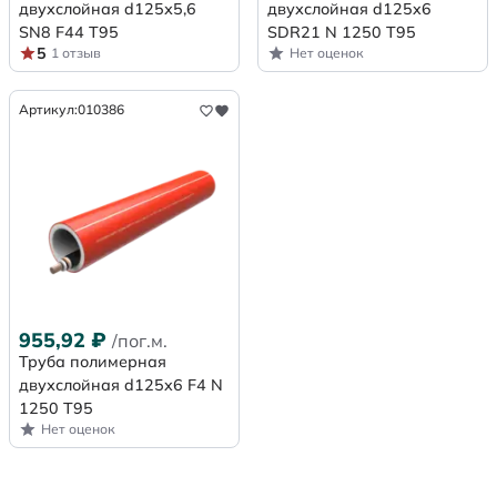
двухслойная d125х5,6
двухслойная d125x6
SN8 F44 Т95
SDR21 N 1250 Т95
5
1 отзыв
Нет оценок
Артикул:
010386
955,92
₽
/пог.м.
Труба полимерная
двухслойная d125x6 F4 N
1250 Т95
Нет оценок