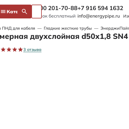
8 800 201-70-88
+7 916 594 1632
Каталог
Звонок бесплатный
info@energypipe.ru
Из
 ПНД для кабеля
—
Гладкие жесткие трубы
—
ЭнерджиПайп 
мерная двухслойная d50х1,8 SN4
3 отзыва