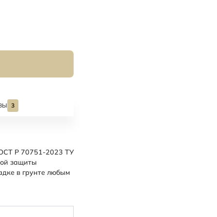
ВЫ
3
ОСТ Р 70751-2023 ТУ
кой защиты
адке в грунте любым