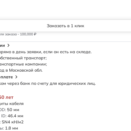
Заказать в 1 клик
я заказа - 100,000 ₽
сии
рямо в день заявки, если он есть на складе.
обственный транспорт;
анспортные компании;
ад в Московской обл.
оплате
м через банк по счету для юридических лиц.
50 лет
иты кабеля
OD:
50
мм
ID:
46.4
мм
:
SN4
кН/м2
ы:
1.8
мм