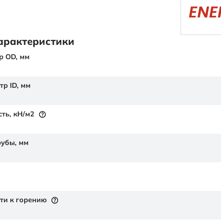
арактеристики
р OD,
мм
тр ID,
мм
сть,
кН/м2
рубы,
мм
ти к горению