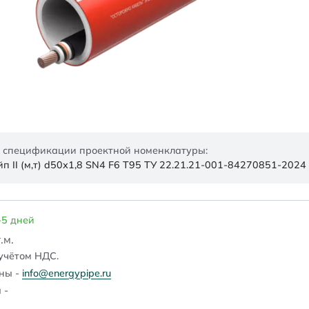
 спецификации проектной номенклатуры:
 II (м,т) d50х1,8 SN4 F6 Т95 ТУ 22.21.21-001-84270851-2024
-5 дней
.м.
учётом НДС.
ены -
info@energypipe.ru
 -