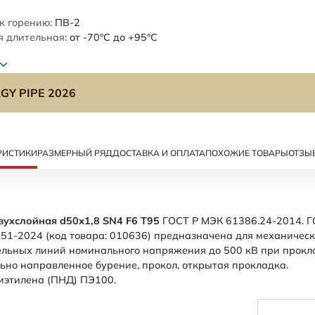
к горению:
ПВ-2
 длительная:
от -70°C до +95°C
GY PIPE 2026
РИСТИКИ
РАЗМЕРНЫЙ РЯД
ДОСТАВКА И ОПЛАТА
ПОХОЖИЕ ТОВАРЫ
ОТЗЫ
вухслойная d50х1,8 SN4 F6 Т95
ГОСТ Р МЭК 61386.24-2014. Г
51-2024 (код товара: 010636) предназначена для механичес
ельных линий номинального напряжения до 500 кВ при прокл
льно направленное бурение, прокол, открытая прокладка.
иэтилена (ПНД) ПЭ100.