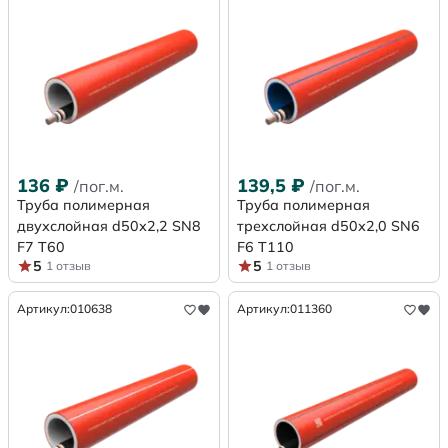
136
₽
139,5
₽
/пог.м.
/пог.м.
Труба полимерная
Труба полимерная
двухслойная d50х2,2 SN8
трехслойная d50х2,0 SN6
F7 Т60
F6 Т110
5
5
1 отзыв
1 отзыв
Артикул:
010638
Артикул:
011360