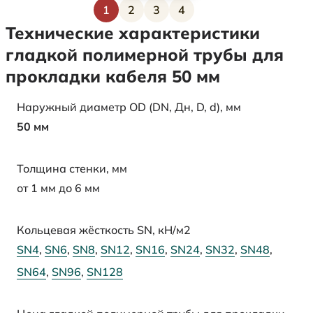
1
2
3
4
Текущая страница
Страница
Страница
Страница
Технические характеристики
гладкой полимерной трубы для
прокладки кабеля 50 мм
Наружный диаметр OD (DN, Дн, D, d), мм
50 мм
Толщина стенки, мм
от 1 мм до 6 мм
Кольцевая жёсткость SN, кН/м2
SN4
,
SN6
,
SN8
,
SN12
,
SN16
,
SN24
,
SN32
,
SN48
,
SN64
,
SN96
,
SN128