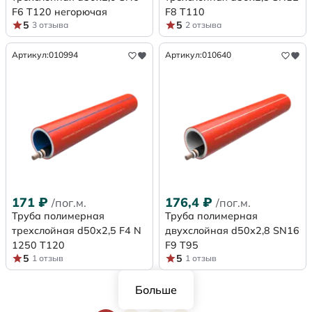
F6 Т120 негорючая
F8 Т110
5
5
3 отзыва
2 отзыва
Артикул:
010994
Артикул:
010640
171
₽
176,4
₽
/пог.м.
/пог.м.
Труба полимерная
Труба полимерная
трехслойная d50x2,5 F4 N
двухслойная d50х2,8 SN16
1250 Т120
F9 Т95
5
5
1 отзыв
1 отзыв
Больше