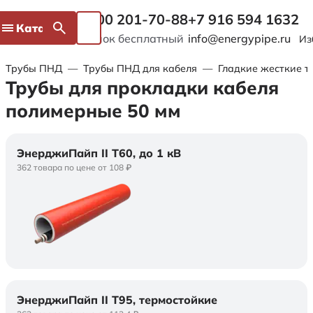
8 800 201-70-88
+7 916 594 1632
Каталог
Звонок бесплатный
info@energypipe.ru
Из
Трубы ПНД
—
Трубы ПНД для кабеля
—
Гладкие жесткие т
Трубы для прокладки кабеля
полимерные 50 мм
ЭнерджиПайп II Т60, до 1 кВ
362 товара по цене от 108 ₽
ЭнерджиПайп II Т95, термостойкие