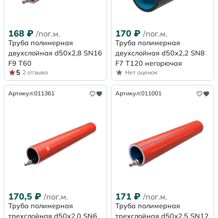
168
₽
170
₽
/пог.м.
/пог.м.
Труба полимерная
Труба полимерная
двухслойная d50х2,8 SN16
двухслойная d50х2,2 SN8
F9 Т60
F7 Т120 негорючая
5
2 отзыва
Нет оценок
Артикул:
011361
Артикул:
011001
170,5
₽
171
₽
/пог.м.
/пог.м.
Труба полимерная
Труба полимерная
трехслойная d50х2,0 SN6
трехслойная d50х2,5 SN12