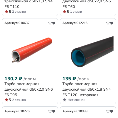
трехслойная d50х1,8 SN4
двухслойная d50х2,0 SN6
F6 Т110
F6 Т60
5
5
2 отзыва
1 отзыв
Артикул:
010637
Артикул:
012216
130,2
₽
135
₽
/пог.м.
/пог.м.
Труба полимерная
Труба полимерная
двухслойная d50х2,0 SN6
двухслойная d50х1,8 SN4
F6 Т95
F6 Т120 негорючая
5
2 отзыва
Нет оценок
Артикул:
010276
Артикул:
010999