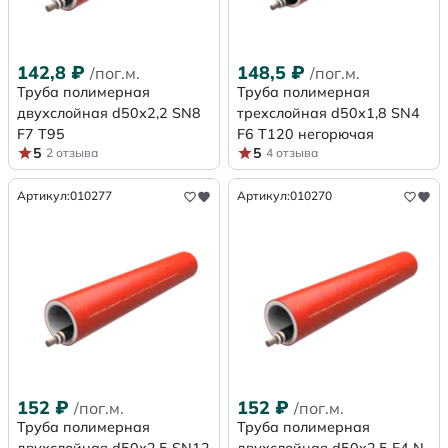
142,8
₽
148,5
₽
/пог.м.
/пог.м.
Труба полимерная
Труба полимерная
двухслойная d50х2,2 SN8
трехслойная d50х1,8 SN4
F7 Т95
F6 Т120 негорючая
5
5
2 отзыва
4 отзыва
Артикул:
010277
Артикул:
010270
152
₽
152
₽
/пог.м.
/пог.м.
Труба полимерная
Труба полимерная
двухслойная d50х2,5 SN12
двухслойная d50x2,5 F4 N