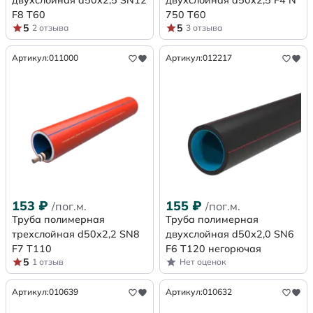
F8 Т60
750 Т60
5
5
2 отзыва
3 отзыва
Артикул:
011000
Артикул:
012217
153
₽
155
₽
/пог.м.
/пог.м.
Труба полимерная
Труба полимерная
трехслойная d50х2,2 SN8
двухслойная d50х2,0 SN6
F7 Т110
F6 Т120 негорючая
5
1 отзыв
Нет оценок
Артикул:
010639
Артикул:
010632