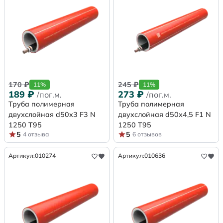
170
₽
245
₽
11%
11%
189
₽
273
₽
/пог.м.
/пог.м.
Труба полимерная
Труба полимерная
двухслойная d50x3 F3 N
двухслойная d50x4,5 F1 N
1250 Т95
1250 Т95
5
5
4 отзыва
6 отзывов
Артикул:
010274
Артикул:
010636