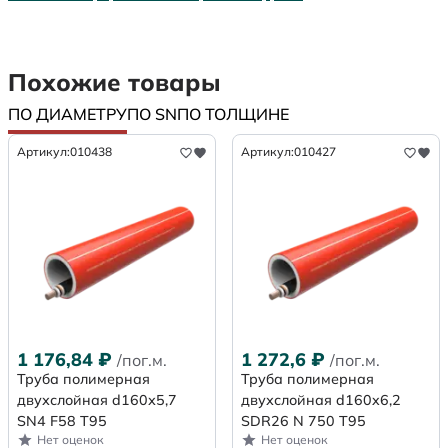
Похожие товары
ПО ДИАМЕТРУ
ПО SN
ПО ТОЛЩИНЕ
Артикул:
010438
Артикул:
010427
1 176,84
₽
1 272,6
₽
/пог.м.
/пог.м.
Труба полимерная
Труба полимерная
двухслойная d160х5,7
двухслойная d160x6,2
SN4 F58 Т95
SDR26 N 750 Т95
Нет оценок
Нет оценок