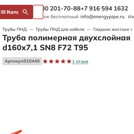
8 800 201-70-88
+7 916 594 1632
Каталог
Звонок бесплатный
info@energypipe.ru
Из
Трубы ПНД
—
Трубы ПНД для кабеля
—
Гладкие жесткие т
Труба полимерная двухслойная
d160х7,1 SN8 F72 Т95
Артикул:
010440
1 отзыв