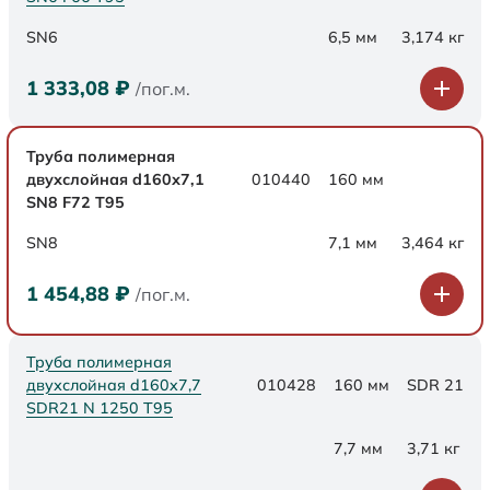
SN6
6,5 мм
3,174 кг
1 333,08
₽
/пог.м.
Труба полимерная
двухслойная d160х7,1
010440
160 мм
SN8 F72 Т95
SN8
7,1 мм
3,464 кг
1 454,88
₽
/пог.м.
Труба полимерная
двухслойная d160x7,7
010428
160 мм
SDR 21
SDR21 N 1250 Т95
7,7 мм
3,71 кг