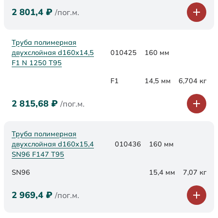
2 801,4
₽
/пог.м.
Труба полимерная
двухслойная d160x14,5
010425
160 мм
F1 N 1250 Т95
F1
14,5 мм
6,704 кг
2 815,68
₽
/пог.м.
Труба полимерная
двухслойная d160х15,4
010436
160 мм
SN96 F147 Т95
SN96
15,4 мм
7,07 кг
2 969,4
₽
/пог.м.