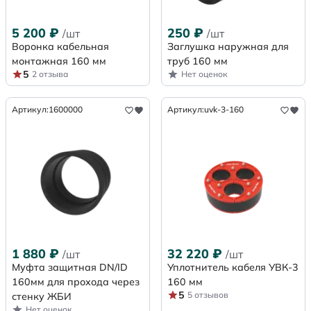
5 200
₽
250
₽
/шт
/шт
Воронка кабельная
Заглушка наружная для
монтажная 160 мм
труб 160 мм
5
2 отзыва
Нет оценок
Артикул:
1600000
Артикул:
uvk-3-160
1 880
₽
32 220
₽
/шт
/шт
Муфта защитная DN/ID
Уплотнитель кабеля УВК-3
160мм для прохода через
160 мм
5
5 отзывов
стенку ЖБИ
Нет оценок