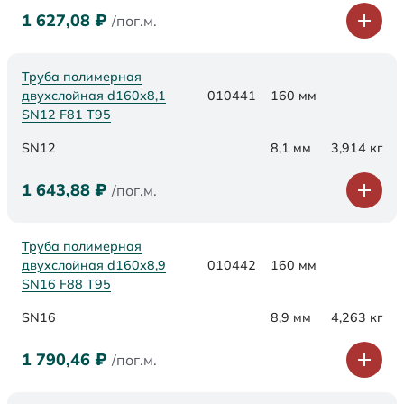
1 627,08
₽
/пог.м.
Труба полимерная
двухслойная d160х8,1
010441
160 мм
SN12 F81 Т95
SN12
8,1 мм
3,914 кг
1 643,88
₽
/пог.м.
Труба полимерная
двухслойная d160х8,9
010442
160 мм
SN16 F88 Т95
SN16
8,9 мм
4,263 кг
1 790,46
₽
/пог.м.