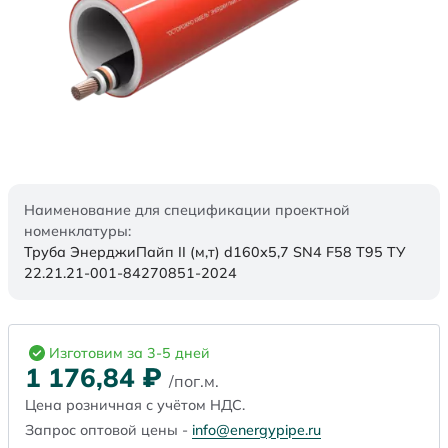
Наименование для спецификации проектной
номенклатуры:
Труба ЭнерджиПайп II (м,т) d160х5,7 SN4 F58 Т95 ТУ
22.21.21-001-84270851-2024
Изготовим за 3-5 дней
1 176,84
₽
/пог.м.
Цена розничная с учётом НДС.
Запрос оптовой цены -
info@energypipe.ru