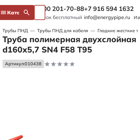
8 800 201-70-88
+7 916 594 1632
Каталог
Звонок бесплатный
info@energypipe.ru
Из
Трубы ПНД
—
Трубы ПНД для кабеля
—
Гладкие жесткие т
Труба полимерная двухслойная
d160х5,7 SN4 F58 Т95
Артикул:
010438