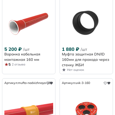
5 200
₽
1 880
₽
/шт
/шт
Воронка кабельная
Муфта защитная DN/ID
монтажная 160 мм
160мм для прохода через
5
2 отзыва
стенку ЖБИ
Нет оценок
Артикул:
mufta-nadvizhnaya-160
Артикул:
uvk-3-160