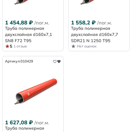
1 454,88
₽
1 558,2
₽
/пог.м.
/пог.м.
Труба полимерная
Труба полимерная
двухслойная d160х7,1
двухслойная d160x7,7
SN8 F72 Т95
SDR21 N 1250 Т95
5
1 отзыв
Нет оценок
Артикул:
010429
1 627,08
₽
/пог.м.
Труба полимерная