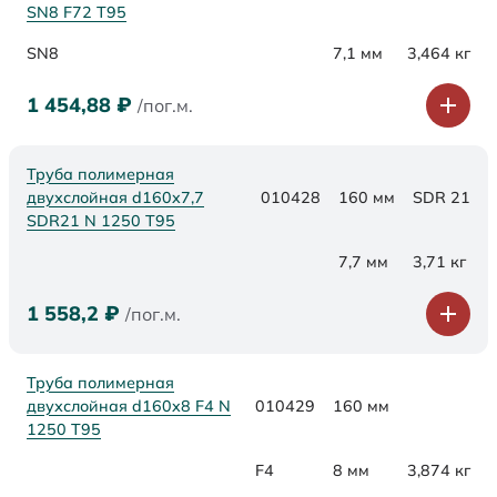
SN8 F72 Т95
SN8
7,1 мм
3,464 кг
1 454,88
₽
/пог.м.
Труба полимерная
двухслойная d160x7,7
010428
160 мм
SDR 21
SDR21 N 1250 Т95
7,7 мм
3,71 кг
1 558,2
₽
/пог.м.
Труба полимерная
двухслойная d160x8 F4 N
010429
160 мм
1250 Т95
F4
8 мм
3,874 кг