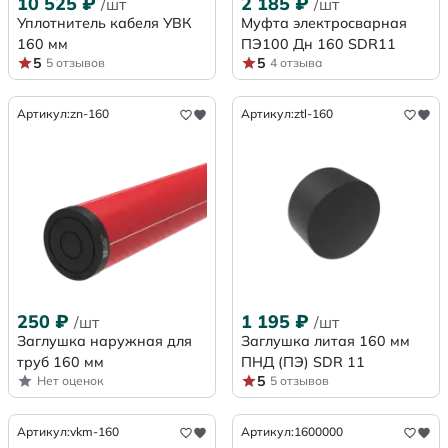
10 525
₽
2 185
₽
/шт
/шт
Уплотнитель кабеля УВК
Муфта электросварная
160 мм
ПЭ100 Дн 160 SDR11
5
5
5 отзывов
4 отзыва
Артикул:
zn-160
Артикул:
ztl-160
250
₽
1 195
₽
/шт
/шт
Заглушка наружная для
Заглушка литая 160 мм
труб 160 мм
ПНД (ПЭ) SDR 11
5
Нет оценок
5 отзывов
Артикул:
vkm-160
Артикул:
1600000