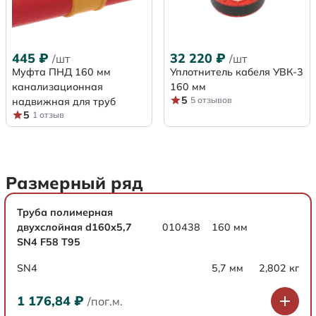
445
₽
32 220
₽
/шт
/шт
Муфта ПНД 160 мм
Уплотнитель кабеля УВК-3
канализационная
160 мм
5
5 отзывов
надвижная для труб
5
1 отзыв
Размерный ряд
Труба полимерная
двухслойная d160х5,7
010438
160 мм
SN4 F58 Т95
SN4
5,7 мм
2,802 кг
1 176,84
₽
/пог.м.