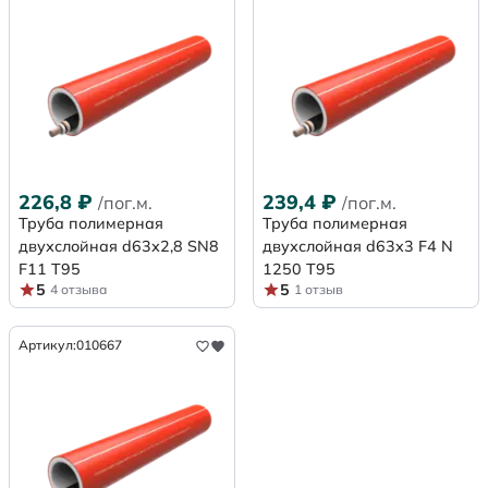
226,8
₽
239,4
₽
/пог.м.
/пог.м.
Труба полимерная
Труба полимерная
двухслойная d63х2,8 SN8
двухслойная d63x3 F4 N
F11 Т95
1250 Т95
5
5
4 отзыва
1 отзыв
Артикул:
010667