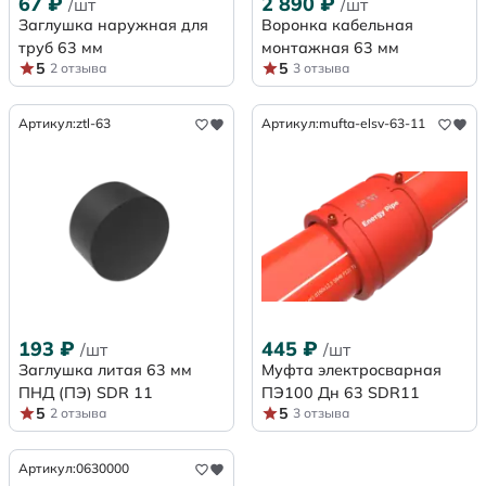
67
₽
2 890
₽
/шт
/шт
Заглушка наружная для
Воронка кабельная
труб 63 мм
монтажная 63 мм
5
5
2 отзыва
3 отзыва
Артикул:
ztl-63
Артикул:
mufta-elsv-63-11
193
₽
445
₽
/шт
/шт
Заглушка литая 63 мм
Муфта электросварная
ПНД (ПЭ) SDR 11
ПЭ100 Дн 63 SDR11
5
5
2 отзыва
3 отзыва
Артикул:
0630000