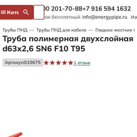
8 800 201-70-88
+7 916 594 1632
Каталог
Звонок бесплатный
info@energypipe.ru
Из
Трубы ПНД
—
Трубы ПНД для кабеля
—
Гладкие жесткие т
Труба полимерная двухслойная
d63х2,6 SN6 F10 Т95
Артикул:
010675
1 отзыв