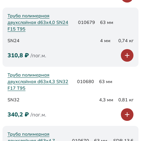
Труба полимерная
двухслойная d63х4,0 SN24
010679
63 мм
F15 Т95
SN24
4 мм
0,74 кг
310,8
₽
/пог.м.
Труба полимерная
двухслойная d63х4,3 SN32
010680
63 мм
F17 Т95
SN32
4,3 мм
0,81 кг
340,2
₽
/пог.м.
Труба полимерная
двухслойная d63x4,7
010670
63 мм
SDR 13,6