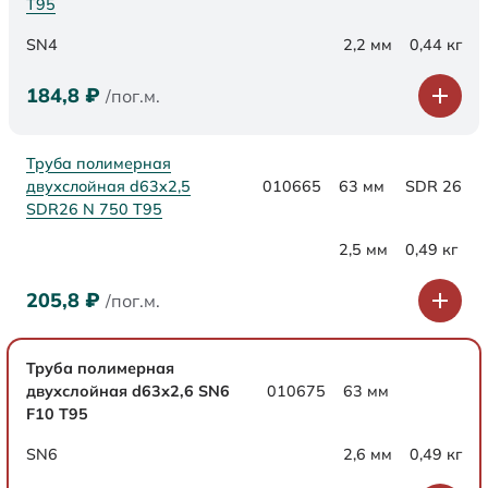
Т95
SN4
2,2 мм
0,44 кг
184,8
₽
/пог.м.
Труба полимерная
двухслойная d63x2,5
010665
63 мм
SDR 26
SDR26 N 750 Т95
2,5 мм
0,49 кг
205,8
₽
/пог.м.
Труба полимерная
двухслойная d63х2,6 SN6
010675
63 мм
F10 Т95
SN6
2,6 мм
0,49 кг