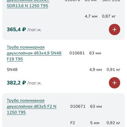
SDR13,6 N 1250 Т95
4,7 мм
0,87 кг
365,4
₽
/пог.м.
Труба полимерная
двухслойная d63х4,9 SN48
010681
63 мм
F19 Т95
SN48
4,9 мм
0,91 кг
382,2
₽
/пог.м.
Труба полимерная
двухслойная d63x5 F2 N
010671
63 мм
1250 Т95
F2
5 мм
0,92 кг