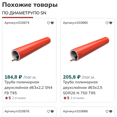
Похожие товары
ПО ДИАМЕТРУ
ПО SN
Артикул:
010674
Артикул:
010665
184,8
₽
205,8
₽
/пог.м.
/пог.м.
Труба полимерная
Труба полимерная
двухслойная d63х2,2 SN4
двухслойная d63x2,5
F9 Т95
SDR26 N 750 Т95
5
5
2 отзыва
2 отзыва
Артикул:
010676
Артикул:
010666