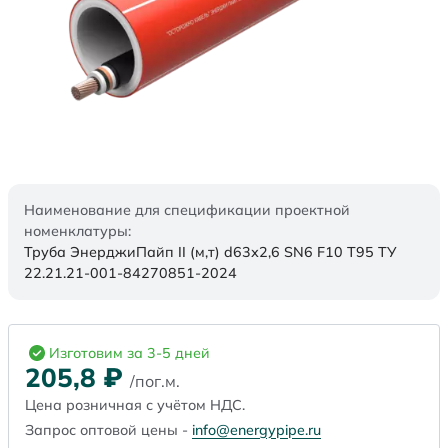
Наименование для спецификации проектной
номенклатуры:
Труба ЭнерджиПайп II (м,т) d63х2,6 SN6 F10 Т95 ТУ
22.21.21-001-84270851-2024
Изготовим за 3-5 дней
205,8
₽
/пог.м.
Цена розничная с учётом НДС.
Запрос оптовой цены -
info@energypipe.ru