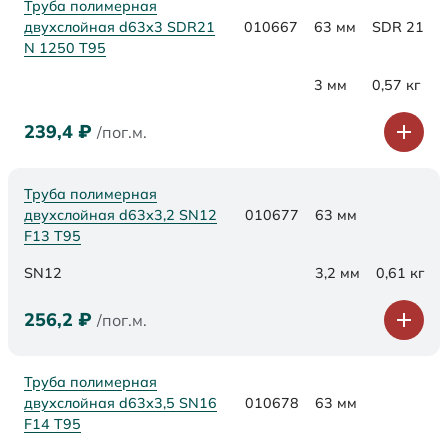
Труба полимерная
двухслойная d63x3 SDR21
010667
63 мм
SDR 21
N 1250 Т95
3 мм
0,57 кг
239,4
₽
/пог.м.
Труба полимерная
двухслойная d63х3,2 SN12
010677
63 мм
F13 Т95
SN12
3,2 мм
0,61 кг
256,2
₽
/пог.м.
Труба полимерная
двухслойная d63х3,5 SN16
010678
63 мм
F14 Т95