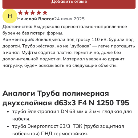
Добавить отзыв
Н
Николай Власов
24 июня 2025
Достоинства:
Выдержала горизонтально-направленное
бурение без потери формы.
Комментарий:
Закладывали под трассу 110 кВ, бурили под
дорогой. Труба жёсткая, но не “дубовая” — легче протащить
в канал. Муфты садятся плотно, герметично, даже без
дополнительной подмотки. Материал уверенно держит
нагрузку, будем заказывать на следующие объекты.
Аналоги Труба полимерная
двухслойная d63x3 F4 N 1250 Т95
труба Электропайп DN 63 мм x 3 мм гладкая для
кабеля.
труба Энергопласт 63/3 ТЗК (труба защитная
кабельная) ПНД термостойкая.