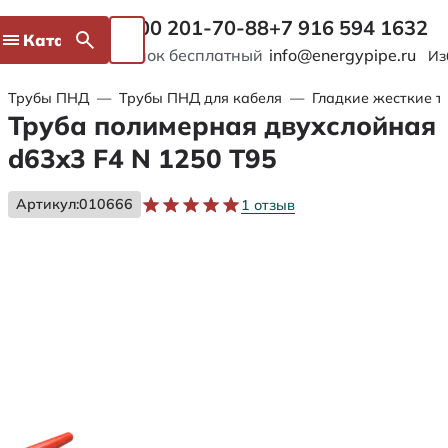
8 800 201-70-88
+7 916 594 1632
Каталог
Звонок бесплатный
info@energypipe.ru
Из
Трубы ПНД
—
Трубы ПНД для кабеля
—
Гладкие жесткие т
Труба полимерная двухслойная
d63x3 F4 N 1250 Т95
Артикул:
010666
1 отзыв