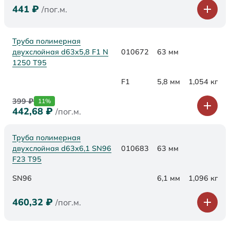
441
₽
/пог.м.
Труба полимерная
двухслойная d63x5,8 F1 N
010672
63 мм
1250 Т95
F1
5,8 мм
1,054 кг
399
₽
11%
442,68
₽
/пог.м.
Труба полимерная
двухслойная d63х6,1 SN96
010683
63 мм
F23 Т95
SN96
6,1 мм
1,096 кг
460,32
₽
/пог.м.