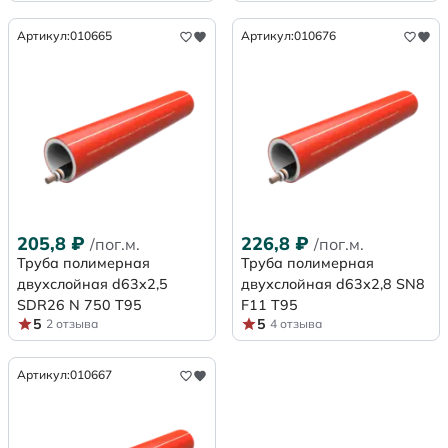
Артикул:
010665
Артикул:
010676
205,8
₽
226,8
₽
/пог.м.
/пог.м.
Труба полимерная
Труба полимерная
двухслойная d63x2,5
двухслойная d63х2,8 SN8
SDR26 N 750 Т95
F11 Т95
5
5
2 отзыва
4 отзыва
Артикул:
010667