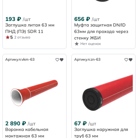
193
₽
656
₽
/шт
/шт
Заглушка литая 63 мм
Муфта защитная DN/ID
ПНД (ПЭ) SDR 11
63мм для прохода через
5
2 отзыва
стенку ЖБИ
Нет оценок
Артикул:
vkm-63
Артикул:
zn-63
2 890
₽
67
₽
/шт
/шт
Воронка кабельная
Заглушка наружная для
монтажная 63 мм
труб 63 мм