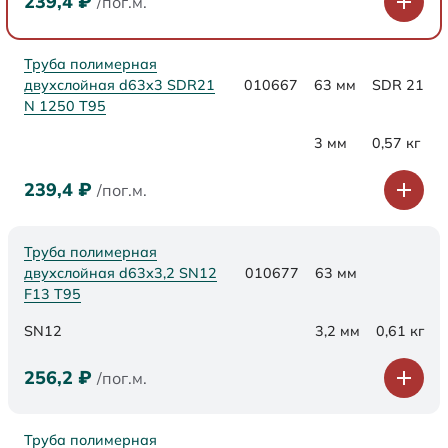
239,4
₽
/пог.м.
Труба полимерная
двухслойная d63x3 SDR21
010667
63 мм
SDR 21
N 1250 Т95
3 мм
0,57 кг
239,4
₽
/пог.м.
Труба полимерная
двухслойная d63х3,2 SN12
010677
63 мм
F13 Т95
SN12
3,2 мм
0,61 кг
256,2
₽
/пог.м.
Труба полимерная