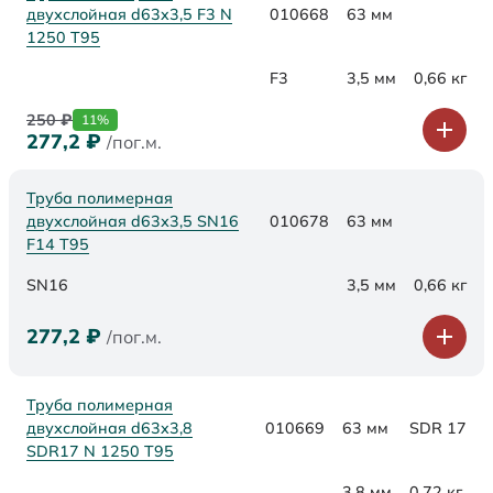
двухслойная d63x3,5 F3 N
010668
63 мм
1250 Т95
F3
3,5 мм
0,66 кг
250
₽
11%
277,2
₽
/пог.м.
Труба полимерная
двухслойная d63х3,5 SN16
010678
63 мм
F14 Т95
SN16
3,5 мм
0,66 кг
277,2
₽
/пог.м.
Труба полимерная
двухслойная d63x3,8
010669
63 мм
SDR 17
SDR17 N 1250 Т95
3,8 мм
0,72 кг