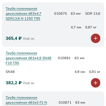
Труба полимерная
двухслойная d63x4,7
010670
63 мм
SDR 13,6
SDR13,6 N 1250 Т95
4,7 мм
0,87 кг
365,4
₽
/пог.м.
Труба полимерная
двухслойная d63х4,9 SN48
010681
63 мм
F19 Т95
SN48
4,9 мм
0,91 кг
382,2
₽
/пог.м.
Труба полимерная
двухслойная d63x5 F2 N
010671
63 мм