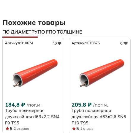
Похожие товары
ПО ДИАМЕТРУ
ПО F
ПО ТОЛЩИНЕ
Артикул:
010674
Артикул:
010675
184,8
₽
205,8
₽
/пог.м.
/пог.м.
Труба полимерная
Труба полимерная
двухслойная d63х2,2 SN4
двухслойная d63х2,6 SN6
F9 Т95
F10 Т95
5
5
2 отзыва
1 отзыв