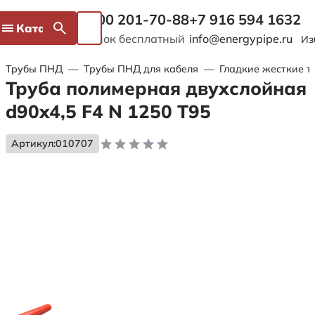
8 800 201-70-88
+7 916 594 1632
Каталог
Звонок бесплатный
info@energypipe.ru
Из
Трубы ПНД
—
Трубы ПНД для кабеля
—
Гладкие жесткие т
Труба полимерная двухслойная
d90x4,5 F4 N 1250 Т95
Артикул:
010707