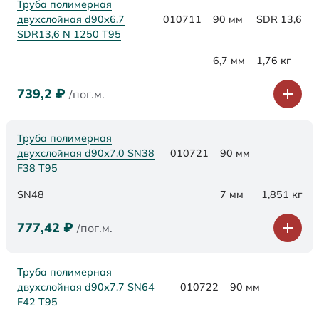
Труба полимерная
двухслойная d90x6,7
010711
90 мм
SDR 13,6
SDR13,6 N 1250 Т95
6,7 мм
1,76 кг
739,2
₽
/пог.м.
Труба полимерная
двухслойная d90х7,0 SN38
010721
90 мм
F38 Т95
SN48
7 мм
1,851 кг
777,42
₽
/пог.м.
Труба полимерная
двухслойная d90х7,7 SN64
010722
90 мм
F42 Т95