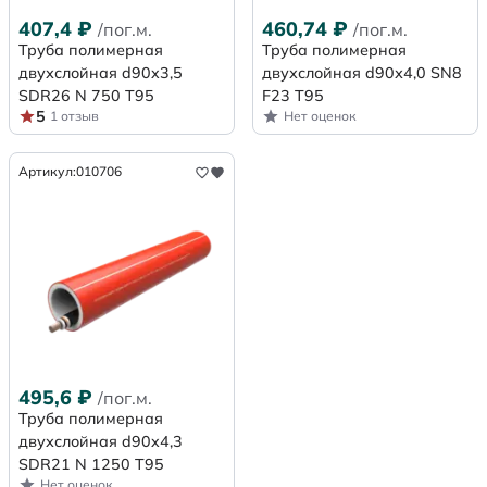
407,4
₽
460,74
₽
/пог.м.
/пог.м.
Труба полимерная
Труба полимерная
двухслойная d90x3,5
двухслойная d90х4,0 SN8
SDR26 N 750 Т95
F23 Т95
5
1 отзыв
Нет оценок
Артикул:
010706
495,6
₽
/пог.м.
Труба полимерная
двухслойная d90x4,3
SDR21 N 1250 Т95
Нет оценок