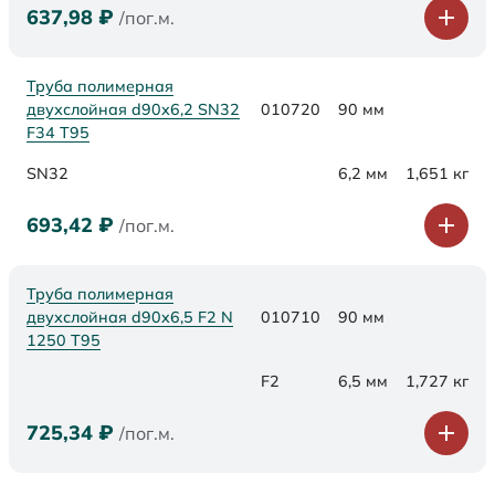
637,98
₽
/пог.м.
Труба полимерная
двухслойная d90х6,2 SN32
010720
90 мм
F34 Т95
SN32
6,2 мм
1,651 кг
693,42
₽
/пог.м.
Труба полимерная
двухслойная d90x6,5 F2 N
010710
90 мм
1250 Т95
F2
6,5 мм
1,727 кг
725,34
₽
/пог.м.