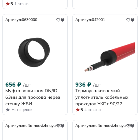
5
1 отзыв
Артикул:
0630000
Артикул:
042001
656
₽
936
₽
/шт
/шт
Муфта защитная DN/ID
Термоусаживаемый
63мм для прохода через
уплотнитель кабельных
стенку ЖБИ
проходов УКПт 90/22
5
Нет оценок
4 отзыва
Артикул:
mufta-nadvizhnaya-90
Артикул:
mufta-nadvizhnaya-75