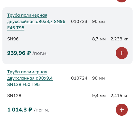
Труба полимерная
двухслойная d90х8,7 SN96
010723
90 мм
F46 Т95
SN96
8,7 мм
2,238 кг
939,96
₽
/пог.м.
Труба полимерная
двухслойная d90х9,4
010724
90 мм
SN128 F50 Т95
SN128
9,4 мм
2,415 кг
1 014,3
₽
/пог.м.