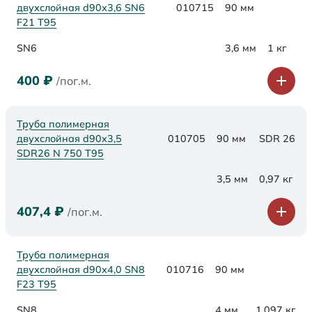
двухслойная d90х3,6 SN6
010715
90 мм
F21 Т95
SN6
3,6 мм
1 кг
400
₽
/пог.м.
Труба полимерная
двухслойная d90x3,5
010705
90 мм
SDR 26
SDR26 N 750 Т95
3,5 мм
0,97 кг
407,4
₽
/пог.м.
Труба полимерная
двухслойная d90х4,0 SN8
010716
90 мм
F23 Т95
SN8
4 мм
1,097 кг