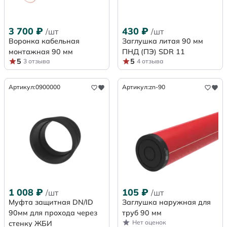
3 700
₽
430
₽
/шт
/шт
Воронка кабельная
Заглушка литая 90 мм
монтажная 90 мм
ПНД (ПЭ) SDR 11
5
5
3 отзыва
4 отзыва
Артикул:
0900000
Артикул:
zn-90
1 008
₽
105
₽
/шт
/шт
Муфта защитная DN/ID
Заглушка наружная для
90мм для прохода через
труб 90 мм
Нет оценок
стенку ЖБИ