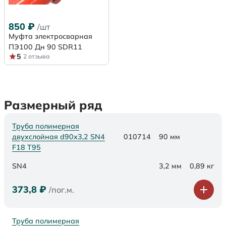
850
₽
/шт
Муфта электросварная
ПЭ100 Дн 90 SDR11
5
2 отзыва
Размерный ряд
Труба полимерная
двухслойная d90х3,2 SN4
010714
90 мм
F18 Т95
SN4
3,2 мм
0,89 кг
373,8
₽
/пог.м.
Труба полимерная