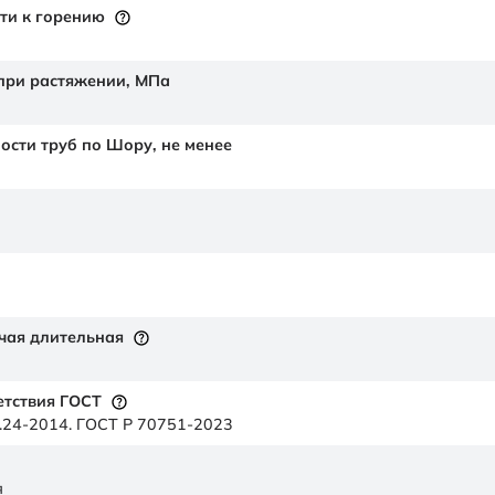
ти к горению
 при растяжении,
МПа
ности труб по Шору,
не менее
чая длительная
етствия ГОСТ
.24-2014. ГОСТ Р 70751-2023
я