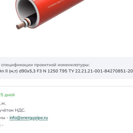
 спецификации проектной номенклатуры:
 II (м,т) d90x5,3 F3 N 1250 Т95 ТУ 22.21.21-001-84270851-2
-5 дней
.м.
учётом НДС.
ены -
info@energypipe.ru
 -