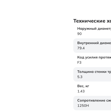
Технические х
Наружный диамет
90
Внутренний диаме
79.4
Код усилия протя
F3
Толщина стенки т
5.3
Вес,
кг
1.43
Сопротивление с
1250H