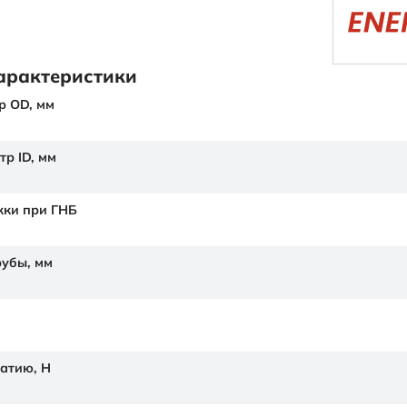
арактеристики
р OD,
мм
тр ID,
мм
жки при ГНБ
рубы,
мм
жатию,
Н