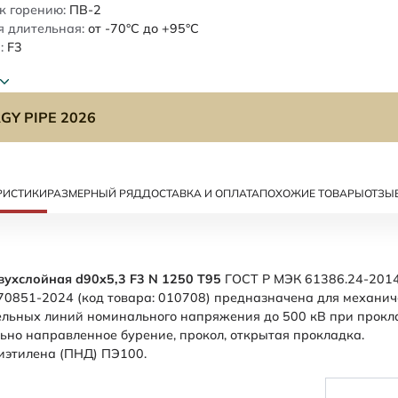
к горению:
ПВ-2
 длительная:
от -70°C до +95°C
:
F3
GY PIPE 2026
РИСТИКИ
РАЗМЕРНЫЙ РЯД
ДОСТАВКА И ОПЛАТА
ПОХОЖИЕ ТОВАРЫ
ОТЗЫ
вухслойная d90x5,3 F3 N 1250 Т95
ГОСТ Р МЭК 61386.24-2014
70851-2024 (код товара: 010708) предназначена для механи
ельных линий номинального напряжения до 500 кВ при прокл
льно направленное бурение, прокол, открытая прокладка.
иэтилена (ПНД) ПЭ100.