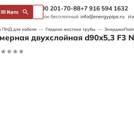
8 800 201-70-88
+7 916 594 1632
Каталог
Звонок бесплатный
info@energypipe.ru
Из
 ПНД для кабеля
—
Гладкие жесткие трубы
—
ЭнерджиПайп 
мерная двухслойная d90x5,3 F3 N