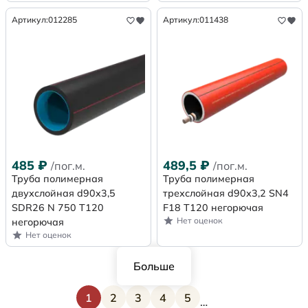
Артикул:
012285
Артикул:
011438
485
₽
489,5
₽
/пог.м.
/пог.м.
Труба полимерная
Труба полимерная
двухслойная d90x3,5
трехслойная d90х3,2 SN4
SDR26 N 750 Т120
F18 Т120 негорючая
Нет оценок
негорючая
Нет оценок
Больше
1
2
3
4
5
…
Текущая страница
Страница
Страница
Страница
Страница