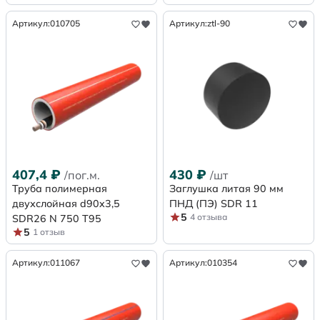
Артикул:
010705
Артикул:
ztl-90
407,4
₽
430
₽
/пог.м.
/шт
Труба полимерная
Заглушка литая 90 мм
двухслойная d90x3,5
ПНД (ПЭ) SDR 11
5
4 отзыва
SDR26 N 750 Т95
5
1 отзыв
Артикул:
011067
Артикул:
010354