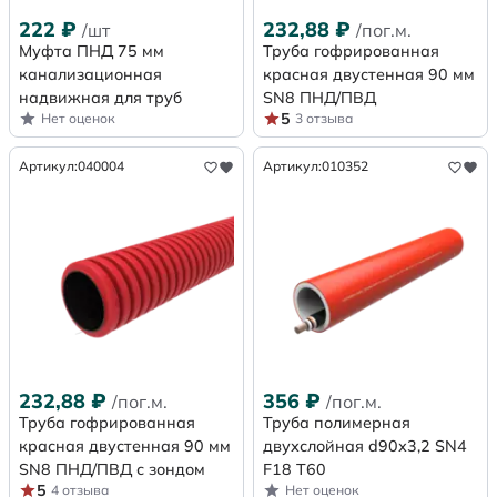
222
₽
232,88
₽
/шт
/пог.м.
Муфта ПНД 75 мм
Труба гофрированная
канализационная
красная двустенная 90 мм
надвижная для труб
SN8 ПНД/ПВД
5
Нет оценок
3 отзыва
Артикул:
040004
Артикул:
010352
232,88
₽
356
₽
/пог.м.
/пог.м.
Труба гофрированная
Труба полимерная
красная двустенная 90 мм
двухслойная d90х3,2 SN4
SN8 ПНД/ПВД с зондом
F18 Т60
5
4 отзыва
Нет оценок