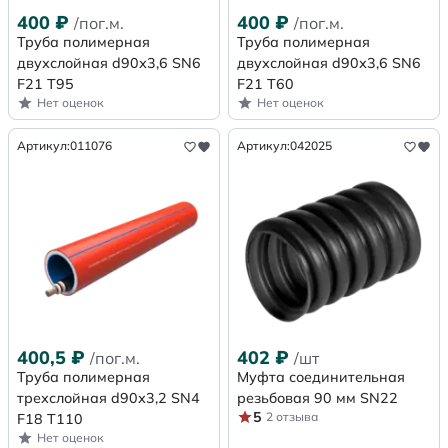
400
₽
400
₽
/пог.м.
/пог.м.
Труба полимерная
Труба полимерная
двухслойная d90х3,6 SN6
двухслойная d90х3,6 SN6
F21 Т95
F21 Т60
Нет оценок
Нет оценок
Артикул:
011076
Артикул:
042025
400,5
₽
402
₽
/пог.м.
/шт
Труба полимерная
Муфта соединительная
трехслойная d90х3,2 SN4
резьбовая 90 мм SN22
5
2 отзыва
F18 Т110
Нет оценок