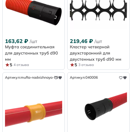
163,62
₽
219,46
₽
/шт
/шт
Муфта соединительная
Кластер четверной
для двустенных труб d90
двухсторонний для
мм
двустенных труб d90 мм
5
5
4 отзыва
3 отзыва
Артикул:
mufta-nadvizhnaya-75
Артикул:
040006