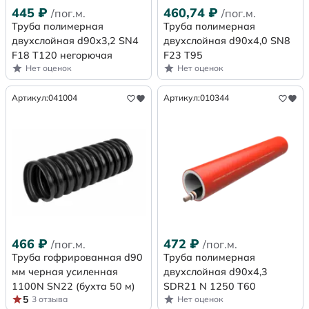
445
₽
460,74
₽
/пог.м.
/пог.м.
Труба полимерная
Труба полимерная
двухслойная d90х3,2 SN4
двухслойная d90х4,0 SN8
F18 Т120 негорючая
F23 Т95
Нет оценок
Нет оценок
Артикул:
041004
Артикул:
010344
466
₽
472
₽
/пог.м.
/пог.м.
Труба гофрированная d90
Труба полимерная
мм черная усиленная
двухслойная d90x4,3
1100N SN22 (бухта 50 м)
SDR21 N 1250 Т60
5
3 отзыва
Нет оценок