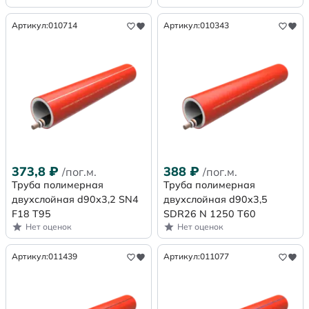
Артикул:
010714
Артикул:
010343
373,8
₽
388
₽
/пог.м.
/пог.м.
Труба полимерная
Труба полимерная
двухслойная d90х3,2 SN4
двухслойная d90x3,5
F18 Т95
SDR26 N 1250 Т60
Нет оценок
Нет оценок
Артикул:
011439
Артикул:
011077