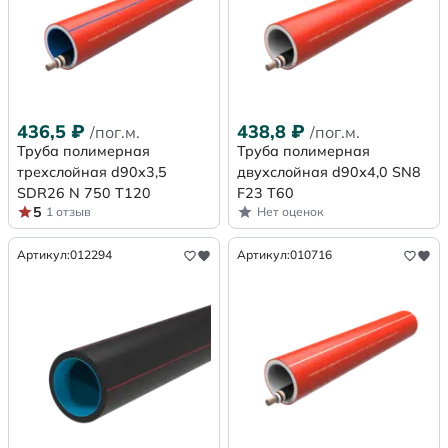
436,5
₽
438,8
₽
/пог.м.
/пог.м.
Труба полимерная
Труба полимерная
трехслойная d90x3,5
двухслойная d90х4,0 SN8
SDR26 N 750 Т120
F23 Т60
5
1 отзыв
Нет оценок
Артикул:
012294
Артикул:
010716