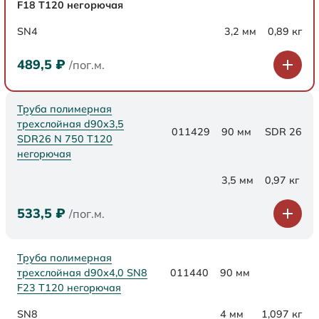
F18 Т120 негорючая
SN4
3,2 мм
0,89 кг
489,5
₽
/пог.м.
Труба полимерная
трехслойная d90x3,5
011429
90 мм
SDR 26
SDR26 N 750 Т120
негорючая
3,5 мм
0,97 кг
533,5
₽
/пог.м.
Труба полимерная
трехслойная d90х4,0 SN8
011440
90 мм
F23 Т120 негорючая
SN8
4 мм
1,097 кг