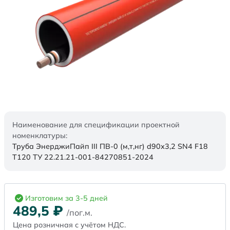
Наименование для спецификации проектной
номенклатуры:
Труба ЭнерджиПайп III ПВ-0 (м,т,нг) d90х3,2 SN4 F18
Т120 ТУ 22.21.21-001-84270851-2024
Изготовим за 3-5 дней
489,5
₽
/пог.м.
Цена розничная с учётом НДС.