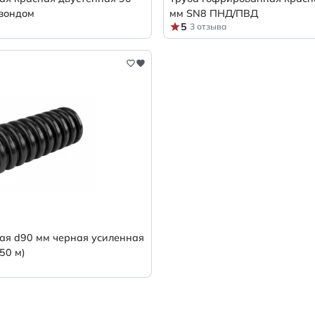
зондом
мм SN8 ПНД/ПВД
5
3 отзыва
ая d90 мм черная усиленная
50 м)