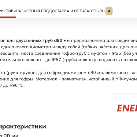
РИСТИКИ
РАЗМЕРНЫЙ РЯД
ДОСТАВКА И ОПЛАТА
ОТЗЫВЫ
4
ая для двустенных труб d90 мм
предназначена для соединен
одинакового диаметра между собой (гибких, жёстких, дренаж
езащиты места соединения гофро-труб с муфтой - IP55 (без уп
нительного кольца - до IP67 (трубы можно укладывать во вл
та (рукав-рукав) для гофры диаметром д90 миллиметров с з
ние для гофры. Материал - полиэтилен, устойчивый УФ-лучам
0 до +90 °С.
арактеристики
р OD,
мм