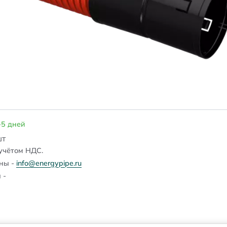
-5 дней
шт
учётом НДС.
ены -
info@energypipe.ru
 -