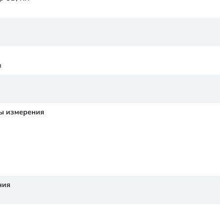
я
ы измерения
ния