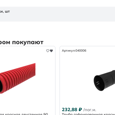
ки,
шт
аром покупают
Артикул:
040006
232,88
₽
/пог.м.
ая красная двустенная 90
Труба гофрированная красн