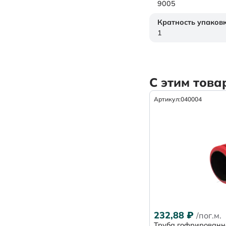
9005
Кратность упаков
1
С этим тов
Артикул:
040004
232,88
₽
/пог.м.
Труба гофрированн