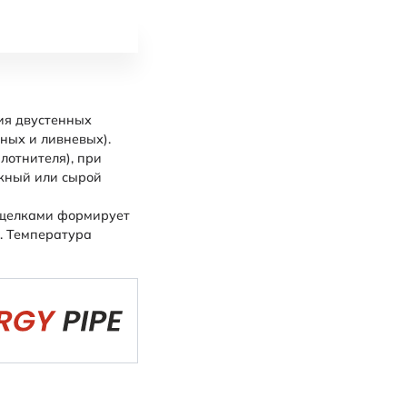
ия двустенных
ных и ливнeвых).
лотнителя), при
ажный или сырой
ащелками формирует
. Температура