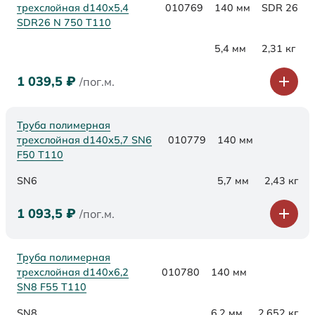
трехслойная d140x5,4
010769
140 мм
SDR 26
SDR26 N 750 Т110
5,4 мм
2,31 кг
1 039,5
₽
/пог.м.
Труба полимерная
трехслойная d140х5,7 SN6
010779
140 мм
F50 Т110
SN6
5,7 мм
2,43 кг
1 093,5
₽
/пог.м.
Труба полимерная
трехслойная d140х6,2
010780
140 мм
SN8 F55 Т110
SN8
6,2 мм
2,652 кг