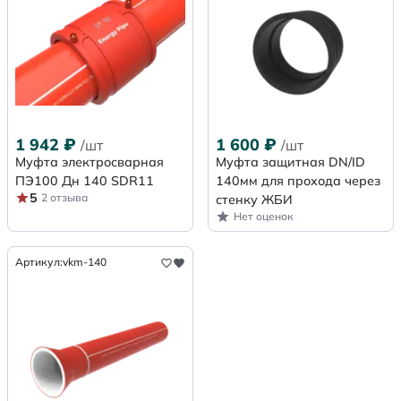
1 942
₽
1 600
₽
/шт
/шт
Муфта электросварная
Муфта защитная DN/ID
ПЭ100 Дн 140 SDR11
140мм для прохода через
5
2 отзыва
стенку ЖБИ
Нет оценок
Артикул:
vkm-140