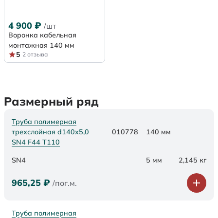
4 900
₽
/шт
Воронка кабельная
монтажная 140 мм
5
2 отзыва
Размерный ряд
Труба полимерная
трехслойная d140х5,0
010778
140 мм
SN4 F44 Т110
SN4
5 мм
2,145 кг
965,25
₽
/пог.м.
Труба полимерная