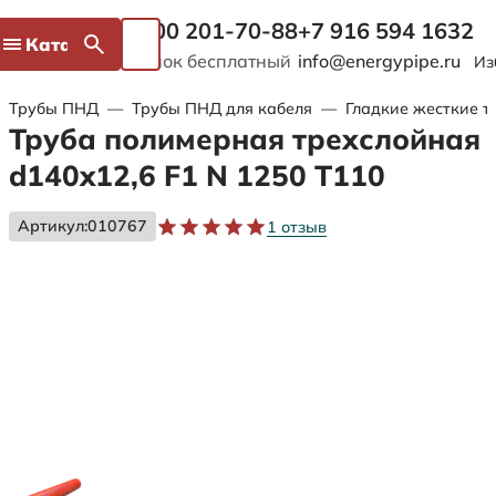
8 800 201-70-88
+7 916 594 1632
Каталог
Звонок бесплатный
info@energypipe.ru
Из
Трубы ПНД
—
Трубы ПНД для кабеля
—
Гладкие жесткие т
Труба полимерная трехслойная
d140x12,6 F1 N 1250 Т110
Артикул:
010767
1 отзыв