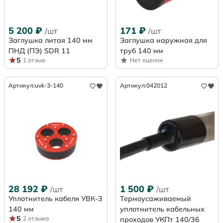
5 200
₽
171
₽
/шт
/шт
Заглушка литая 140 мм
Заглушка наружная для
ПНД (ПЭ) SDR 11
труб 140 мм
5
1 отзыв
Нет оценок
Артикул:
uvk-3-140
Артикул:
042012
28 192
₽
1 500
₽
/шт
/шт
Уплотнитель кабеля УВК-3
Термоусаживаемый
140 мм
уплотнитель кабельных
5
2 отзыва
проходов УКПт 140/36