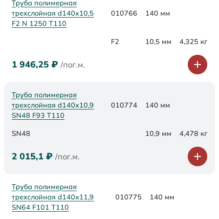
Труба полимерная
трехслойная d140x10,5
010766
140 мм
F2 N 1250 Т110
F2
10,5 мм
4,325 кг
1 946,25
₽
/пог.м.
Труба полимерная
трехслойная d140х10,9
010774
140 мм
SN48 F93 Т110
SN48
10,9 мм
4,478 кг
2 015,1
₽
/пог.м.
Труба полимерная
трехслойная d140х11,9
010775
140 мм
SN64 F101 Т110