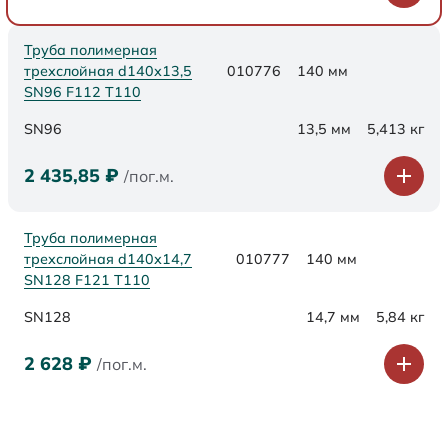
Труба полимерная
трехслойная d140х13,5
010776
140 мм
SN96 F112 Т110
SN96
13,5 мм
5,413 кг
2 435,85
₽
/пог.м.
Труба полимерная
трехслойная d140х14,7
010777
140 мм
SN128 F121 Т110
SN128
14,7 мм
5,84 кг
2 628
₽
/пог.м.