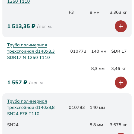
1250 Т110
F3
8 мм
3,363 кг
1 513,35
₽
/пог.м.
Труба полимерная
трехслойная d140x8,3
010773
140 мм
SDR 17
SDR17 N 1250 Т110
8,3 мм
3,46 кг
1 557
₽
/пог.м.
Труба полимерная
трехслойная d140х8,8
010783
140 мм
SN24 F76 Т110
SN24
8,8 мм
3,675 кг