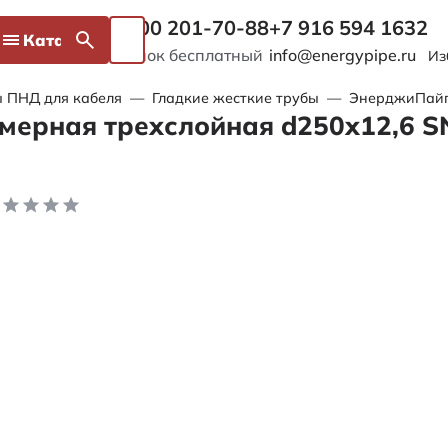
8 800 201-70-88
+7 916 594 1632
Каталог
Звонок бесплатный
info@energypipe.ru
Из
 ПНД для кабеля
—
Гладкие жесткие трубы
—
ЭнерджиПайп 
мерная трехслойная d250х12,6 S