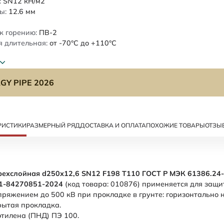
:
SN12
кН/м2
ы:
12.6
мм
к горению:
ПВ-2
 длительная:
от -70°C до +110°C
GY PIPE 2026
РИСТИКИ
РАЗМЕРНЫЙ РЯД
ДОСТАВКА И ОПЛАТА
ПОХОЖИЕ ТОВАРЫ
ОТЗЫ
рехслойная d250х12,6 SN12 F198 Т110 ГОСТ Р МЭК 61386.24-
01-84270851-2024
(код товара: 010876) применяется для защ
ряжением до 500 кВ при прокладке в грунте: горизонтально
крытая прокладка.
этилена (ПНД) ПЭ 100.