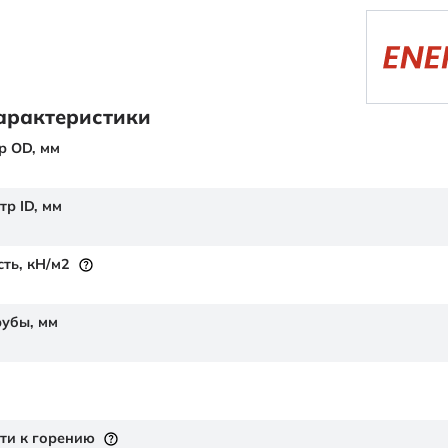
арактеристики
р OD,
мм
тр ID,
мм
сть,
кН/м2
рубы,
мм
ти к горению