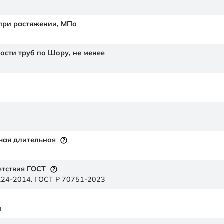
 при растяжении,
МПа
ности труб по Шору,
не менее
й
чая длительная
етствия ГОСТ
.24-2014. ГОСТ Р 70751-2023
я