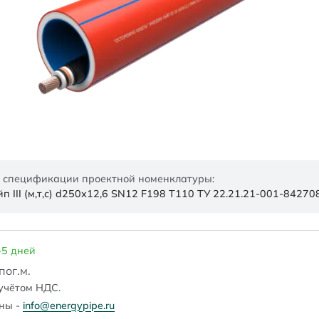
 спецификации проектной номенклатуры:
 III (м,т,с) d250х12,6 SN12 F198 Т110 ТУ 22.21.21-001-8427
-5 дней
/пог.м.
учётом НДС.
ены -
info@energypipe.ru