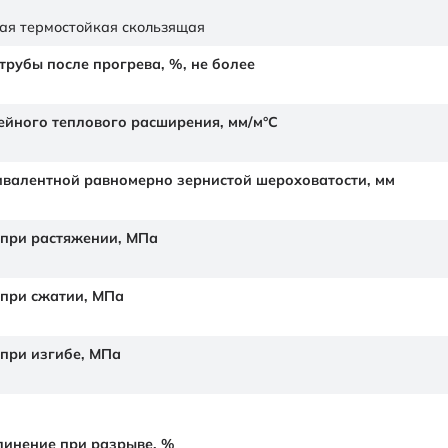
ая термостойкая скользящая
рубы после прогрева, %, не более
йного теплового расширения,
мм/м°С
валентной равномерно зернистой шероховатости,
мм
 при растяжении,
МПа
 при сжатии,
МПа
 при изгибе,
МПа
линение при разрыве,
%