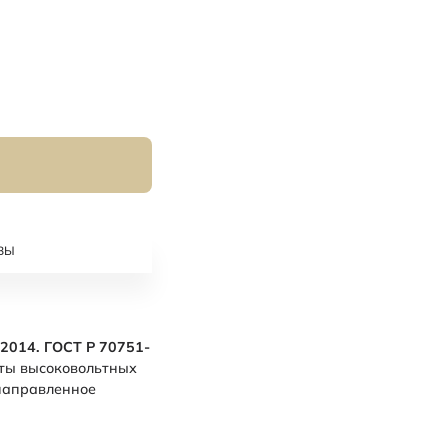
ВЫ
2014. ГОСТ Р 70751-
иты высоковольтных
 направленное