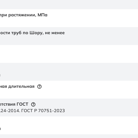
 при растяжении,
МПа
ности труб по Шору,
не менее
й
чая длительная
етствия ГОСТ
.24-2014. ГОСТ Р 70751-2023
я