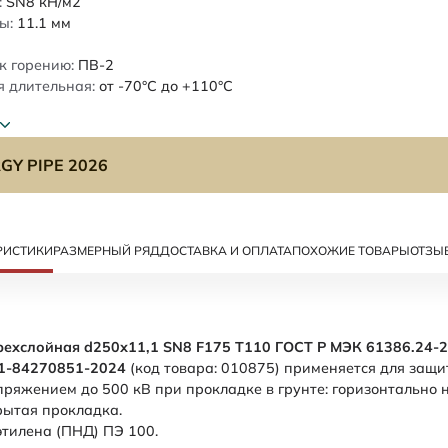
:
SN8
кН/м2
ы:
11.1
мм
к горению:
ПВ-2
 длительная:
от -70°C до +110°C
GY PIPE 2026
РИСТИКИ
РАЗМЕРНЫЙ РЯД
ДОСТАВКА И ОПЛАТА
ПОХОЖИЕ ТОВАРЫ
ОТЗЫ
рехслойная d250х11,1 SN8 F175 Т110 ГОСТ Р МЭК 61386.24-2
01-84270851-2024
(код товара: 010875) применяется для защ
ряжением до 500 кВ при прокладке в грунте: горизонтально
крытая прокладка.
этилена (ПНД) ПЭ 100.