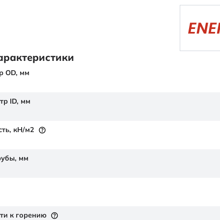
арактеристики
р OD,
мм
тр ID,
мм
сть,
кН/м2
рубы,
мм
ти к горению