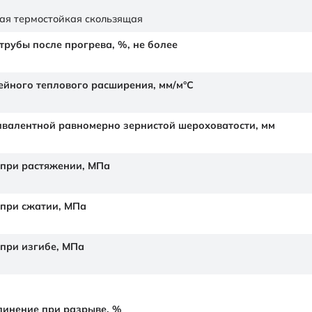
ая термостойкая скользящая
рубы после прогрева, %, не более
йного теплового расширения,
мм/м°С
валентной равномерно зернистой шероховатости,
мм
 при растяжении,
МПа
 при сжатии,
МПа
 при изгибе,
МПа
линение при разрыве,
%