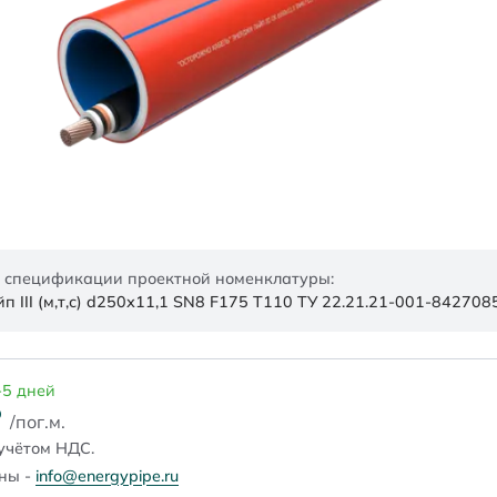
 спецификации проектной номенклатуры:
 III (м,т,с) d250х11,1 SN8 F175 Т110 ТУ 22.21.21-001-84270
-5 дней
₽
/пог.м.
учётом НДС.
ены -
info@energypipe.ru