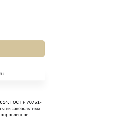
ВЫ
014. ГОСТ Р 70751-
иты высоковольтных
 направленное