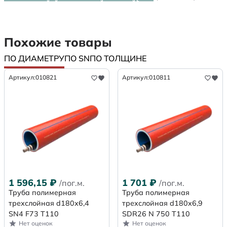
Похожие товары
ПО ДИАМЕТРУ
ПО SN
ПО ТОЛЩИНЕ
Артикул:
010821
Артикул:
010811
1 596,15
₽
1 701
₽
/пог.м.
/пог.м.
Труба полимерная
Труба полимерная
трехслойная d180х6,4
трехслойная d180x6,9
SN4 F73 Т110
SDR26 N 750 Т110
Нет оценок
Нет оценок