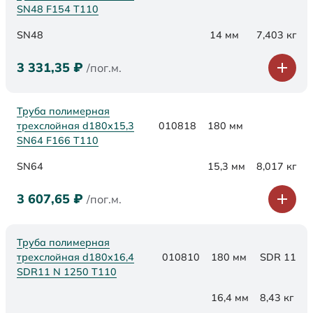
SN48 F154 Т110
SN48
14 мм
7,403 кг
3 331,35
₽
/пог.м.
Труба полимерная
трехслойная d180х15,3
010818
180 мм
SN64 F166 Т110
SN64
15,3 мм
8,017 кг
3 607,65
₽
/пог.м.
Труба полимерная
трехслойная d180x16,4
010810
180 мм
SDR 11
SDR11 N 1250 Т110
16,4 мм
8,43 кг