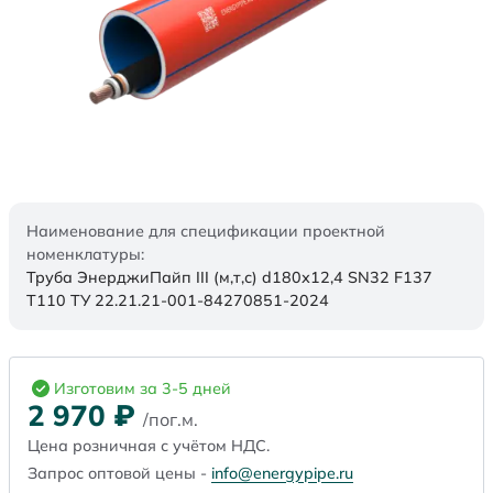
Наименование для спецификации проектной
номенклатуры:
Труба ЭнерджиПайп III (м,т,с) d180х12,4 SN32 F137
Т110 ТУ 22.21.21-001-84270851-2024
Изготовим за 3-5 дней
2 970
₽
/пог.м.
Цена розничная с учётом НДС.
Запрос оптовой цены -
info@energypipe.ru