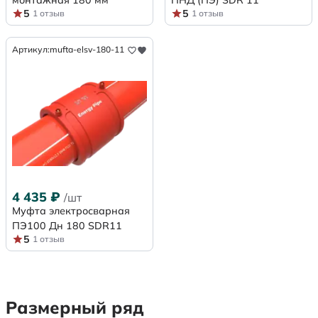
монтажная 180 мм
ПНД (ПЭ) SDR 11
5
5
1 отзыв
1 отзыв
Артикул:
mufta-elsv-180-11
4 435
₽
/шт
Муфта электросварная
ПЭ100 Дн 180 SDR11
5
1 отзыв
Размерный ряд