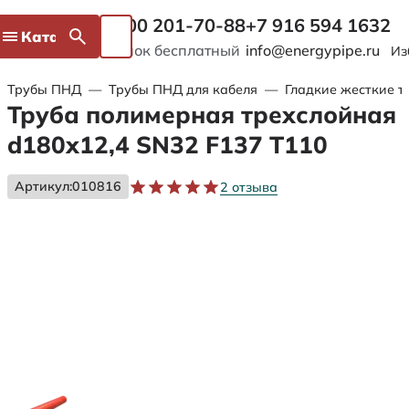
8 800 201-70-88
+7 916 594 1632
Каталог
Звонок бесплатный
info@energypipe.ru
Из
Трубы ПНД
—
Трубы ПНД для кабеля
—
Гладкие жесткие т
Труба полимерная трехслойная
d180х12,4 SN32 F137 Т110
Артикул:
010816
2 отзыва