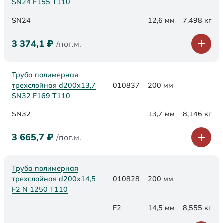
SN24 F155 Т110
SN24
12,6 мм
7,498 кг
3 374,1
₽
/пог.м.
Труба полимерная
трехслойная d200х13,7
010837
200 мм
SN32 F169 Т110
SN32
13,7 мм
8,146 кг
3 665,7
₽
/пог.м.
Труба полимерная
трехслойная d200x14,5
010828
200 мм
F2 N 1250 Т110
F2
14,5 мм
8,555 кг