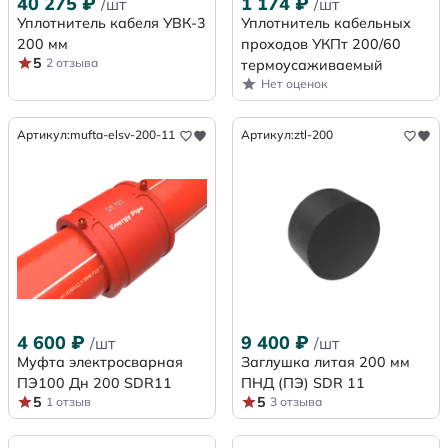
40 275
₽
1 174
₽
/шт
/шт
Уплотнитель кабеля УВК-3
Уплотнитель кабельных
200 мм
проходов УКПт 200/60
5
2 отзыва
термоусаживаемый
Нет оценок
Артикул:
mufta-elsv-200-11
Артикул:
ztl-200
4 600
₽
9 400
₽
/шт
/шт
Муфта электросварная
Заглушка литая 200 мм
ПЭ100 Дн 200 SDR11
ПНД (ПЭ) SDR 11
5
5
1 отзыв
3 отзыва