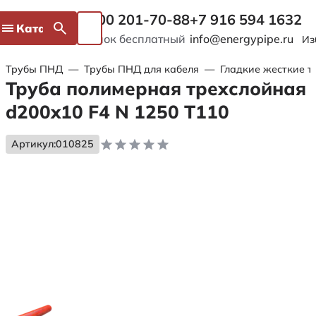
8 800 201-70-88
+7 916 594 1632
Каталог
Звонок бесплатный
info@energypipe.ru
Из
Трубы ПНД
—
Трубы ПНД для кабеля
—
Гладкие жесткие т
Труба полимерная трехслойная
d200x10 F4 N 1250 Т110
Артикул:
010825