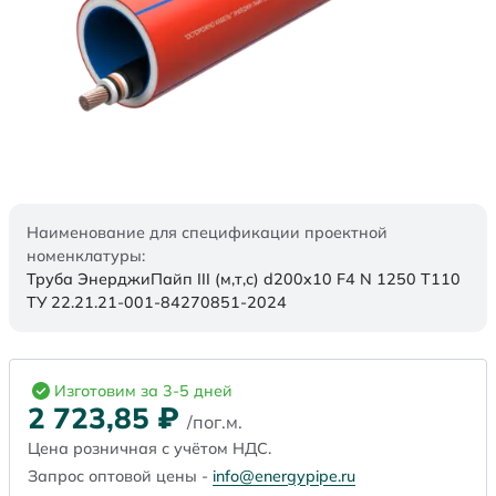
Наименование для спецификации проектной
номенклатуры:
Труба ЭнерджиПайп III (м,т,с) d200x10 F4 N 1250 Т110
ТУ 22.21.21-001-84270851-2024
Изготовим за 3-5 дней
2 723,85
₽
/пог.м.
Цена розничная с учётом НДС.
Запрос оптовой цены -
info@energypipe.ru