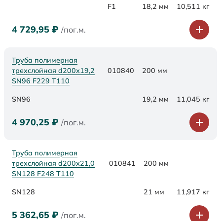
F1
18,2 мм
10,511 кг
4 729,95
₽
/пог.м.
Труба полимерная
трехслойная d200х19,2
010840
200 мм
SN96 F229 Т110
SN96
19,2 мм
11,045 кг
4 970,25
₽
/пог.м.
Труба полимерная
трехслойная d200х21,0
010841
200 мм
SN128 F248 Т110
SN128
21 мм
11,917 кг
5 362,65
₽
/пог.м.