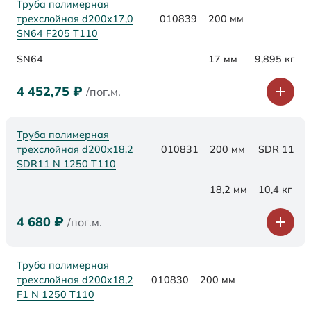
Труба полимерная
трехслойная d200х17,0
010839
200 мм
SN64 F205 Т110
SN64
17 мм
9,895 кг
4 452,75
₽
/пог.м.
Труба полимерная
трехслойная d200x18,2
010831
200 мм
SDR 11
SDR11 N 1250 Т110
18,2 мм
10,4 кг
4 680
₽
/пог.м.
Труба полимерная
трехслойная d200x18,2
010830
200 мм
F1 N 1250 Т110