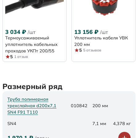
3 034
₽
13 156
₽
/шт
/шт
Термоусаживаемый
Уплотнитель кабеля УВК
уплотнитель кабельных
200 мм
5
5 отзывов
проходов УКПт 200/55
5
1 отзыв
Размерный ряд
Труба полимерная
трехслойная d200х7,1
010842
200 мм
SN4 F91 Т110
SN4
7,1 мм
4,378 кг
1 970,1
₽