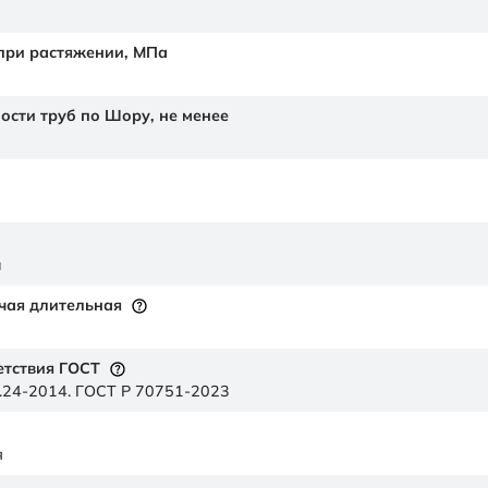
 при растяжении,
МПа
ности труб по Шору,
не менее
й
чая длительная
етствия ГОСТ
.24-2014. ГОСТ Р 70751-2023
я