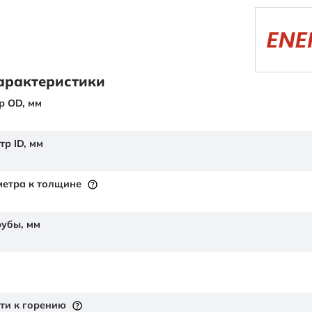
арактеристики
р OD,
мм
тр ID,
мм
етра к толщине
рубы,
мм
ти к горению