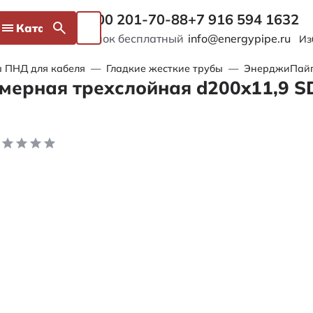
8 800 201-70-88
+7 916 594 1632
Каталог
Звонок бесплатный
info@energypipe.ru
Из
 ПНД для кабеля
—
Гладкие жесткие трубы
—
ЭнерджиПайп 
мерная трехслойная d200x11,9 S