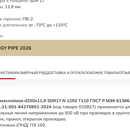
ра к толщине:
SDR 17
ы:
11.9
мм
к горению:
ПВ-2
 длительная:
от -70°C до +110°C
GY PIPE 2026
РИСТИКИ
РАЗМЕРНЫЙ РЯД
ДОСТАВКА И ОПЛАТА
ПОХОЖИЕ ТОВАРЫ
ОТЗЫ
рехслойная d200x11,9 SDR17 N 1250 Т110 ГОСТ Р МЭК 61386.
1.21-001-84270851-2024
(код товара: 010827) применяется д
льных линий напряжением до 500 кВ при прокладке в грунте:
е, прокол, открытая прокладка.
этилена (ПНД) ПЭ 100.