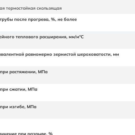
ая термостойкая скользящая
рубы после прогрева, %, не более
йного теплового расширения,
мм/м°С
валентной равномерно зернистой шероховатости,
мм
 при растяжении,
МПа
 при сжатии,
МПа
 при изгибе,
МПа
линение при разрыве,
%