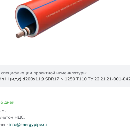
 спецификации проектной номенклатуры:
 III (м,т,с) d200x11,9 SDR17 N 1250 Т110 ТУ 22.21.21-001-8
-5 дней
.м.
учётом НДС.
ены -
info@energypipe.ru