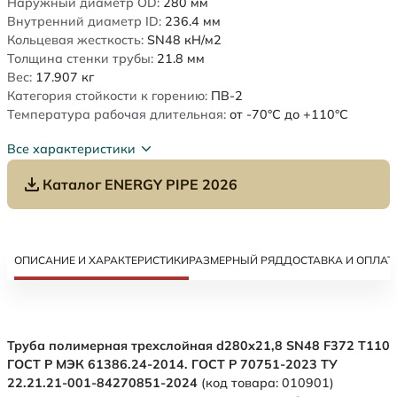
Наружный диаметр OD:
280
мм
Внутренний диаметр ID:
236.4
мм
Кольцевая жесткость:
SN48
кН/м2
Толщина стенки трубы:
21.8
мм
Вес:
17.907
кг
Категория стойкости к горению:
ПВ-2
Температура рабочая длительная:
от -70°C до +110°C
Все характеристики
Каталог ENERGY PIPE 2026
ОПИСАНИЕ И ХАРАКТЕРИСТИКИ
РАЗМЕРНЫЙ РЯД
ДОСТАВКА И ОПЛАТ
Труба полимерная трехслойная d280х21,8 SN48 F372 Т110
ГОСТ Р МЭК 61386.24-2014. ГОСТ Р 70751-2023 ТУ
22.21.21-001-84270851-2024
(код товара: 010901)