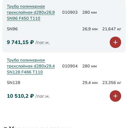
Труба полимерная
трехслойная d280х26,9
010903
280 мм
SN96 F450 Т110
SN96
26,9 мм
21,647 кг
9 741,15
₽
/пог.м.
Труба полимерная
трехслойная d280х29,4
010904
280 мм
SN128 F486 Т110
SN128
29,4 мм
23,356 кг
10 510,2
₽
/пог.м.