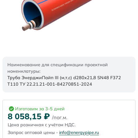
Наименование для спецификации проектной
номенклатуры:
Труба ЭнерджиПайп III (м,т,с) d280х21,8 SN48 F372
Т110 ТУ 22.21.21-001-84270851-2024
Изготовим за 3-5 дней
8 058,15
₽
/пог.м.
Цена розничная с учётом НДС.
Запрос оптовой цены -
info@energypipe.ru