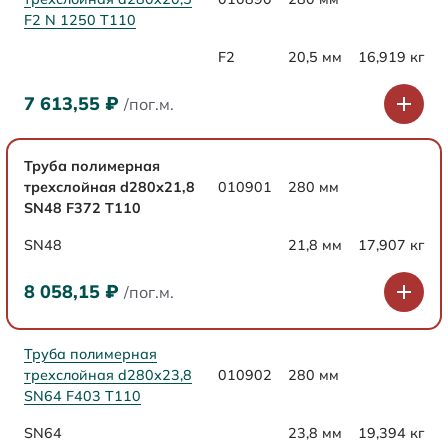
F2 N 1250 Т110
F2
20,5 мм
16,919 кг
7 613,55
₽
/пог.м.
Труба полимерная
трехслойная d280х21,8
010901
280 мм
SN48 F372 Т110
SN48
21,8 мм
17,907 кг
8 058,15
₽
/пог.м.
Труба полимерная
трехслойная d280х23,8
010902
280 мм
SN64 F403 Т110
SN64
23,8 мм
19,394 кг