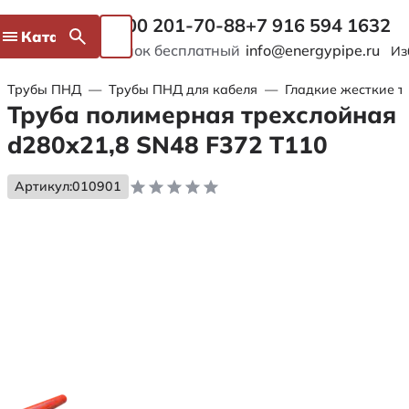
8 800 201-70-88
+7 916 594 1632
Каталог
Звонок бесплатный
info@energypipe.ru
Из
Трубы ПНД
—
Трубы ПНД для кабеля
—
Гладкие жесткие т
Труба полимерная трехслойная
d280х21,8 SN48 F372 Т110
Артикул:
010901