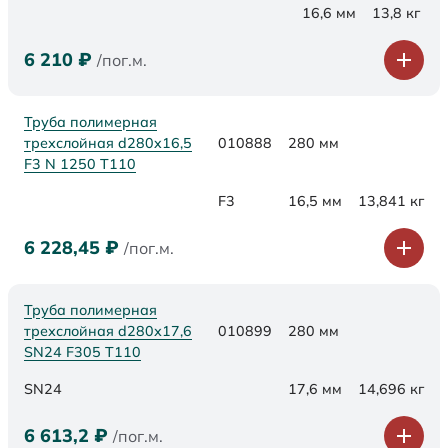
16,6 мм
13,8 кг
6 210
₽
/пог.м.
Труба полимерная
трехслойная d280x16,5
010888
280 мм
F3 N 1250 Т110
F3
16,5 мм
13,841 кг
6 228,45
₽
/пог.м.
Труба полимерная
трехслойная d280х17,6
010899
280 мм
SN24 F305 Т110
SN24
17,6 мм
14,696 кг
6 613,2
₽
/пог.м.