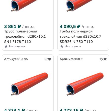
3 861
₽
4 090,5
₽
/пог.м.
/пог.м.
Труба полимерная
Труба полимерная
трехслойная d280х10,1
трехслойная d280x10,7
SN4 F178 Т110
SDR26 N 750 Т110
Нет оценок
Нет оценок
Артикул:
010895
Артикул:
010896
4 373,1
₽
4 773,15
₽
/пог.м.
/пог.м.