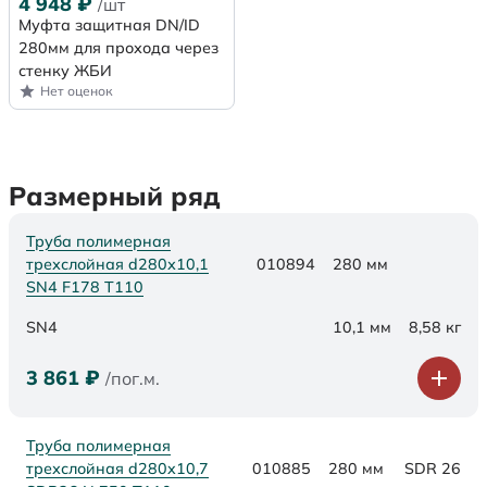
4 948
₽
/шт
Муфта защитная DN/ID
280мм для прохода через
стенку ЖБИ
Нет оценок
Размерный ряд
Труба полимерная
трехслойная d280х10,1
010894
280 мм
SN4 F178 Т110
SN4
10,1 мм
8,58 кг
3 861
₽
/пог.м.
Труба полимерная
трехслойная d280x10,7
010885
280 мм
SDR 26