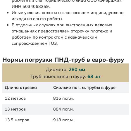
расчетный счет юридического лица ООО «Энерджи»,
ИНН 5034068359.
Иные условия оплаты согласовываем индивидуально,
исходя из опыта работы.
В отдельных случаях при выстроенных деловых
отношениях предоставляем отсрочку платежа и
работаем по контрактам с казначейским
сопровождением ГОЗ.
Нормы погрузки ПНД-труб в евро-фуру
Диаметр:
280 мм
Труб поместится в фуру:
68 шт
Длина отрезка
Сколько пог. м. трубы в фуре
12 метров
816 пог.м.
13 метров
884 пог.м.
13.5 метров
918 пог.м.