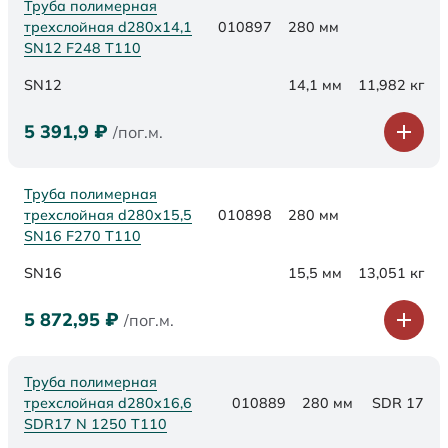
Труба полимерная
трехслойная d280х14,1
010897
280 мм
SN12 F248 Т110
SN12
14,1 мм
11,982 кг
5 391,9
₽
/пог.м.
Труба полимерная
трехслойная d280х15,5
010898
280 мм
SN16 F270 Т110
SN16
15,5 мм
13,051 кг
5 872,95
₽
/пог.м.
Труба полимерная
трехслойная d280x16,6
010889
280 мм
SDR 17
SDR17 N 1250 Т110