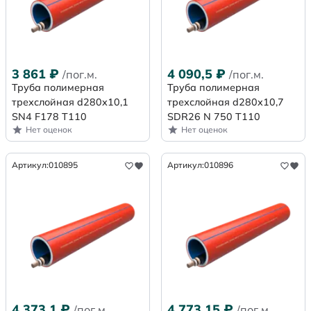
3 861
₽
4 090,5
₽
/пог.м.
/пог.м.
Труба полимерная
Труба полимерная
трехслойная d280х10,1
трехслойная d280x10,7
SN4 F178 Т110
SDR26 N 750 Т110
Нет оценок
Нет оценок
Артикул:
010895
Артикул:
010896
4 373,1
₽
4 773,15
₽
/пог.м.
/пог.м.