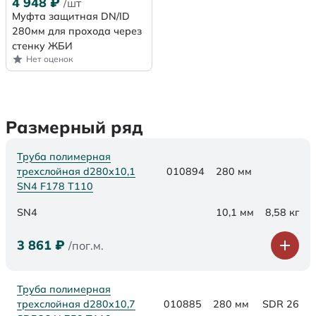
4 948
₽
/шт
Муфта защитная DN/ID
280мм для прохода через
стенку ЖБИ
Нет оценок
Размерный ряд
Труба полимерная
трехслойная d280х10,1
010894
280 мм
SN4 F178 Т110
SN4
10,1 мм
8,58 кг
3 861
₽
/пог.м.
Труба полимерная
трехслойная d280x10,7
010885
280 мм
SDR 26