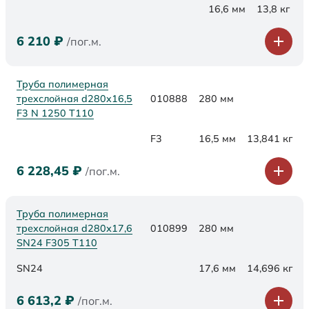
16,6 мм
13,8 кг
6 210
₽
/пог.м.
Труба полимерная
трехслойная d280x16,5
010888
280 мм
F3 N 1250 Т110
F3
16,5 мм
13,841 кг
6 228,45
₽
/пог.м.
Труба полимерная
трехслойная d280х17,6
010899
280 мм
SN24 F305 Т110
SN24
17,6 мм
14,696 кг
6 613,2
₽
/пог.м.