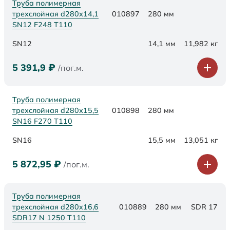
Труба полимерная
трехслойная d280х14,1
010897
280 мм
SN12 F248 Т110
SN12
14,1 мм
11,982 кг
5 391,9
₽
/пог.м.
Труба полимерная
трехслойная d280х15,5
010898
280 мм
SN16 F270 Т110
SN16
15,5 мм
13,051 кг
5 872,95
₽
/пог.м.
Труба полимерная
трехслойная d280x16,6
010889
280 мм
SDR 17
SDR17 N 1250 Т110