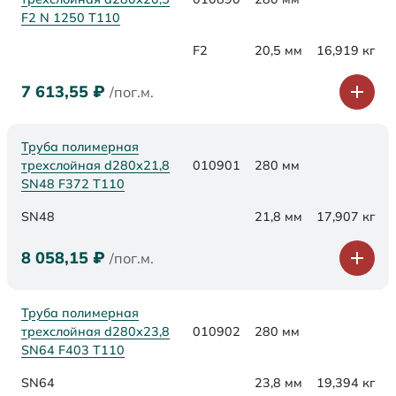
F2 N 1250 Т110
F2
20,5 мм
16,919 кг
7 613,55
₽
/пог.м.
Труба полимерная
трехслойная d280х21,8
010901
280 мм
SN48 F372 Т110
SN48
21,8 мм
17,907 кг
8 058,15
₽
/пог.м.
Труба полимерная
трехслойная d280х23,8
010902
280 мм
SN64 F403 Т110
SN64
23,8 мм
19,394 кг