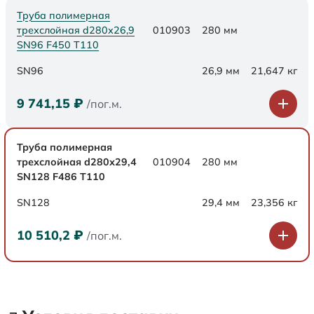
Труба полимерная
трехслойная d280х26,9
010903
280 мм
SN96 F450 Т110
SN96
26,9 мм
21,647 кг
9 741,15
₽
/пог.м.
Труба полимерная
трехслойная d280х29,4
010904
280 мм
SN128 F486 Т110
SN128
29,4 мм
23,356 кг
10 510,2
₽
/пог.м.