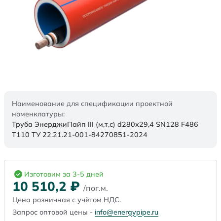
Наименование для спецификации проектной
номенклатуры:
Труба ЭнерджиПайп III (м,т,с) d280х29,4 SN128 F486
Т110 ТУ 22.21.21-001-84270851-2024
Изготовим за 3-5 дней
10 510,2
₽
/пог.м.
Цена розничная с учётом НДС.
Запрос оптовой цены -
info@energypipe.ru