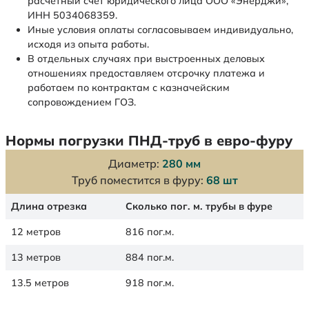
расчетный счет юридического лица ООО «Энерджи»,
ИНН 5034068359.
Иные условия оплаты согласовываем индивидуально,
исходя из опыта работы.
В отдельных случаях при выстроенных деловых
отношениях предоставляем отсрочку платежа и
работаем по контрактам с казначейским
сопровождением ГОЗ.
Нормы погрузки ПНД-труб в евро-фуру
Диаметр:
280 мм
Труб поместится в фуру:
68 шт
Длина отрезка
Сколько пог. м. трубы в фуре
12 метров
816 пог.м.
13 метров
884 пог.м.
13.5 метров
918 пог.м.