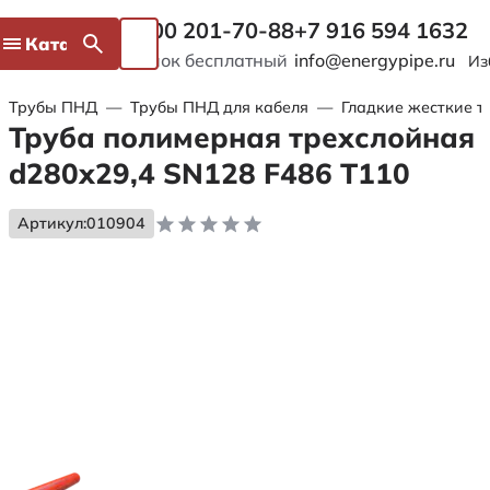
8 800 201-70-88
+7 916 594 1632
Каталог
Звонок бесплатный
info@energypipe.ru
Из
Трубы ПНД
—
Трубы ПНД для кабеля
—
Гладкие жесткие т
Труба полимерная трехслойная
d280х29,4 SN128 F486 Т110
Артикул:
010904