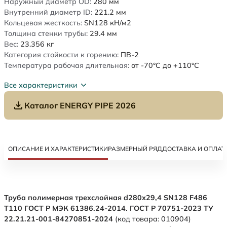
Наружный диаметр OD:
280
мм
Внутренний диаметр ID:
221.2
мм
Кольцевая жесткость:
SN128
кН/м2
Толщина стенки трубы:
29.4
мм
Вес:
23.356
кг
Категория стойкости к горению:
ПВ-2
Температура рабочая длительная:
от -70°C до +110°C
Все характеристики
Каталог ENERGY PIPE 2026
ОПИСАНИЕ И ХАРАКТЕРИСТИКИ
РАЗМЕРНЫЙ РЯД
ДОСТАВКА И ОПЛАТ
Труба полимерная трехслойная d280х29,4 SN128 F486
Т110 ГОСТ Р МЭК 61386.24-2014. ГОСТ Р 70751-2023 ТУ
22.21.21-001-84270851-2024
(код товара: 010904)