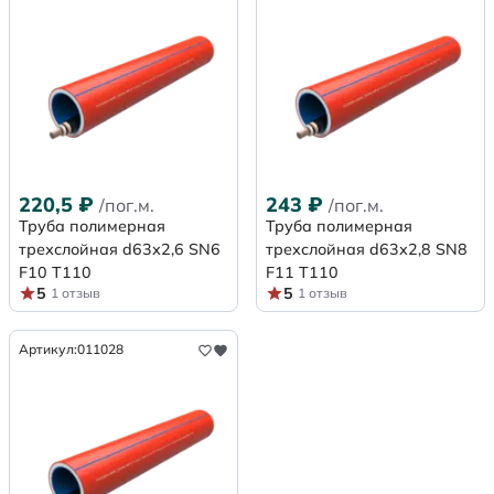
220,5
₽
243
₽
/пог.м.
/пог.м.
Труба полимерная
Труба полимерная
трехслойная d63х2,6 SN6
трехслойная d63х2,8 SN8
F10 Т110
F11 Т110
5
5
1 отзыв
1 отзыв
Артикул:
011028