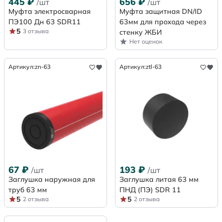
445
₽
656
₽
/шт
/шт
Муфта электросварная
Муфта защитная DN/ID
ПЭ100 Дн 63 SDR11
63мм для прохода через
5
3 отзыва
стенку ЖБИ
Нет оценок
Артикул:
zn-63
Артикул:
ztl-63
67
₽
193
₽
/шт
/шт
Заглушка наружная для
Заглушка литая 63 мм
труб 63 мм
ПНД (ПЭ) SDR 11
5
5
2 отзыва
2 отзыва