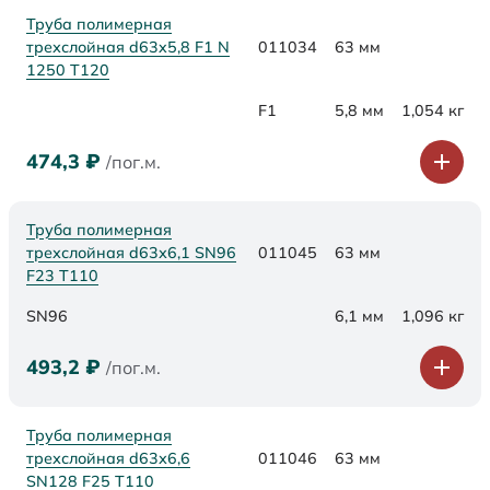
Труба полимерная
трехслойная d63x5,8 F1 N
011034
63 мм
1250 Т120
F1
5,8 мм
1,054 кг
474,3
₽
/пог.м.
Труба полимерная
трехслойная d63х6,1 SN96
011045
63 мм
F23 Т110
SN96
6,1 мм
1,096 кг
493,2
₽
/пог.м.
Труба полимерная
трехслойная d63х6,6
011046
63 мм
SN128 F25 Т110