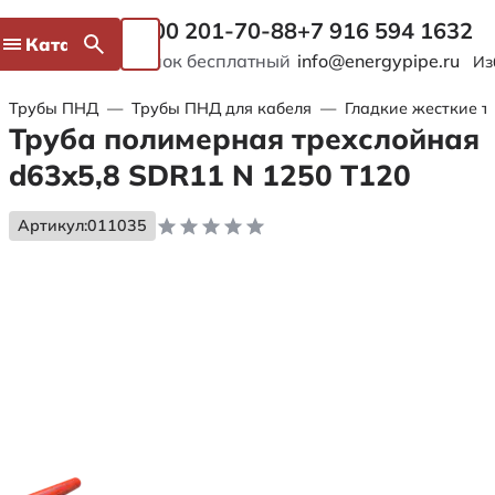
8 800 201-70-88
+7 916 594 1632
Каталог
Звонок бесплатный
info@energypipe.ru
Из
Трубы ПНД
—
Трубы ПНД для кабеля
—
Гладкие жесткие т
Труба полимерная трехслойная
d63x5,8 SDR11 N 1250 Т120
Артикул:
011035