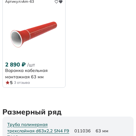
Артикул:
vkm-63
2 890
₽
/шт
Воронка кабельная
монтажная 63 мм
5
3 отзыва
Размерный ряд
Труба полимерная
трехслойная d63х2,2 SN4 F9
011036
63 мм