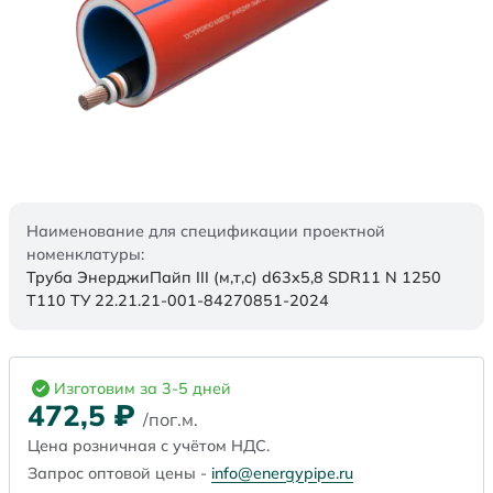
Наименование для спецификации проектной
номенклатуры:
Труба ЭнерджиПайп III (м,т,с) d63x5,8 SDR11 N 1250
Т110 ТУ 22.21.21-001-84270851-2024
Изготовим за 3-5 дней
472,5
₽
/пог.м.
Цена розничная с учётом НДС.
Запрос оптовой цены -
info@energypipe.ru