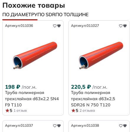
Похожие товары
ПО ДИАМЕТРУ
ПО SDR
ПО ТОЛЩИНЕ
Артикул:
011036
Артикул:
011027
198
₽
220,5
₽
/пог.м.
/пог.м.
Труба полимерная
Труба полимерная
трехслойная d63х2,2 SN4
трехслойная d63x2,5
F9 Т110
SDR26 N 750 Т120
5
5
1 отзыв
2 отзыва
Артикул:
011037
Артикул:
011038