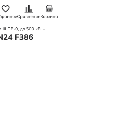
бранное
Сравнение
Корзина
III ПВ-0, до 500 кВ
—
Труба полимерная трехслойная d315х
N24 F386