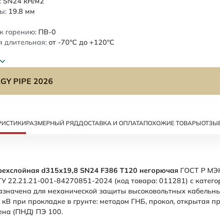
:
SN24
кН/м2
ы:
19.8
мм
к горению:
ПВ-0
 длительная:
от -70°C до +120°C
GY PIPE 2026
РИСТИКИ
РАЗМЕРНЫЙ РЯД
ДОСТАВКА И ОПЛАТА
ПОХОЖИЕ ТОВАРЫ
ОТЗЫ
рехслойная d315х19,8 SN24 F386 Т120 негорючая
ГОСТ Р МЭК
У 22.21.21-001-84270851-2024 (код товара: 011281) с катего
азначена для механической защиты высоковольтных кабельн
кВ при прокладке в грунте: методом ГНБ, прокол, открытая п
ена (ПНД) ПЭ 100.