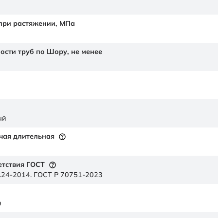
 при растяжении,
МПа
ности труб по Шору,
не менее
ый
чая длительная
етствия ГОСТ
.24-2014. ГОСТ Р 70751-2023
я