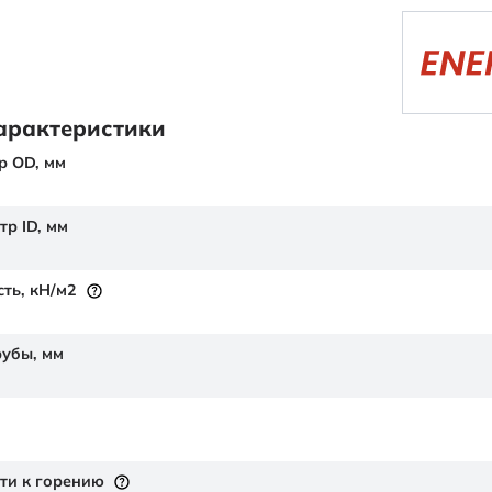
арактеристики
р OD,
мм
тр ID,
мм
сть,
кН/м2
рубы,
мм
ти к горению