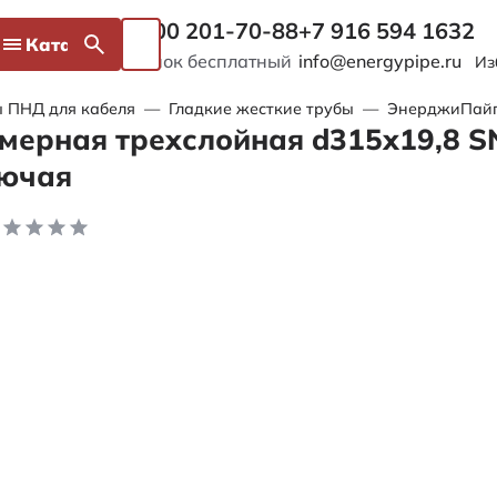
8 800 201-70-88
+7 916 594 1632
Каталог
Звонок бесплатный
info@energypipe.ru
Из
 ПНД для кабеля
—
Гладкие жесткие трубы
—
ЭнерджиПайп 
мерная трехслойная d315х19,8 S
рючая