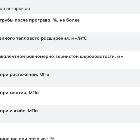
ая негорючая
рубы после прогрева, %, не более
йного теплового расширения,
мм/м°С
валентной равномерно зернистой шероховатости,
мм
 при растяжении,
МПа
 при сжатии,
МПа
 при изгибе,
МПа
линение при разрыве,
%