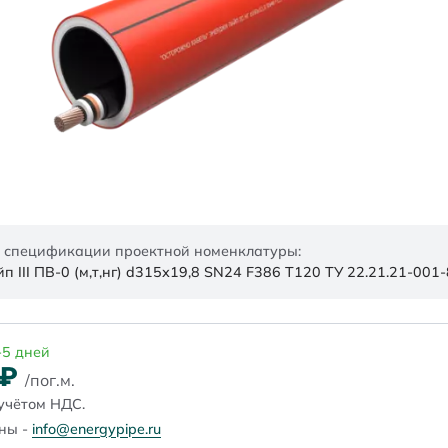
 спецификации проектной номенклатуры:
 III ПВ-0 (м,т,нг) d315х19,8 SN24 F386 Т120 ТУ 22.21.21-00
-5 дней
₽
/пог.м.
учётом НДС.
ены -
info@energypipe.ru