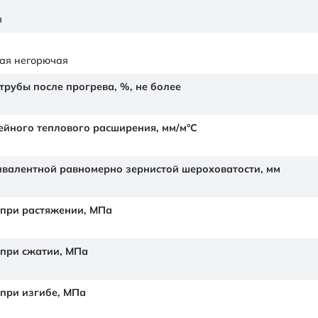
я
ая негорючая
рубы после прогрева, %, не более
йного теплового расширения,
мм/м°С
валентной равномерно зернистой шероховатости,
мм
 при растяжении,
МПа
 при сжатии,
МПа
 при изгибе,
МПа