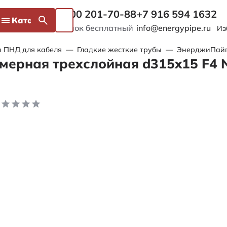
8 800 201-70-88
+7 916 594 1632
Каталог
Звонок бесплатный
info@energypipe.ru
Из
 ПНД для кабеля
—
Гладкие жесткие трубы
—
ЭнерджиПайп 
мерная трехслойная d315x15 F4 