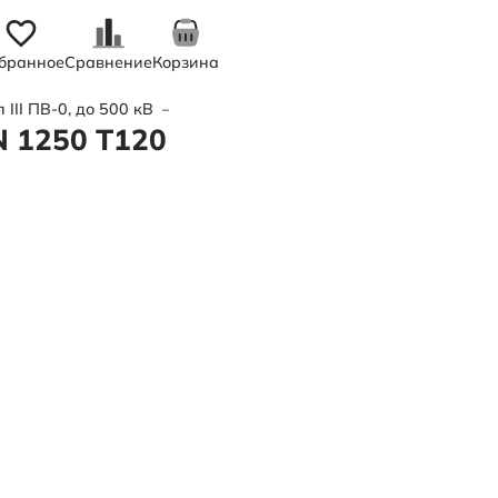
бранное
Сравнение
Корзина
III ПВ-0, до 500 кВ
—
Труба полимерная трехслойная d315x
N 1250 Т120