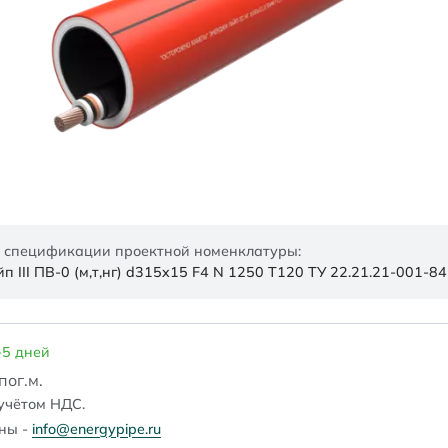
 спецификации проектной номенклатуры:
 III ПВ-0 (м,т,нг) d315x15 F4 N 1250 Т120 ТУ 22.21.21-001-
-5 дней
/пог.м.
учётом НДС.
ены -
info@energypipe.ru