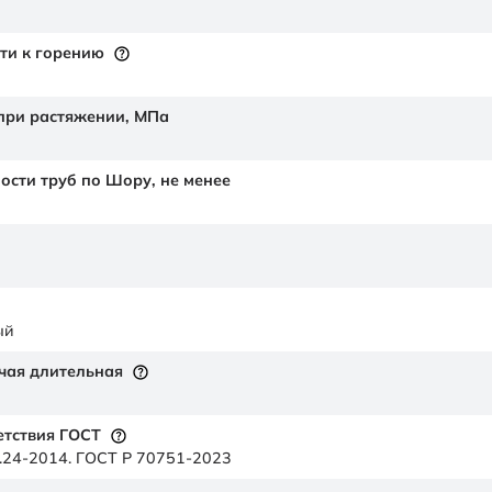
ти к горению
 при растяжении,
МПа
ности труб по Шору,
не менее
ый
чая длительная
етствия ГОСТ
.24-2014. ГОСТ Р 70751-2023