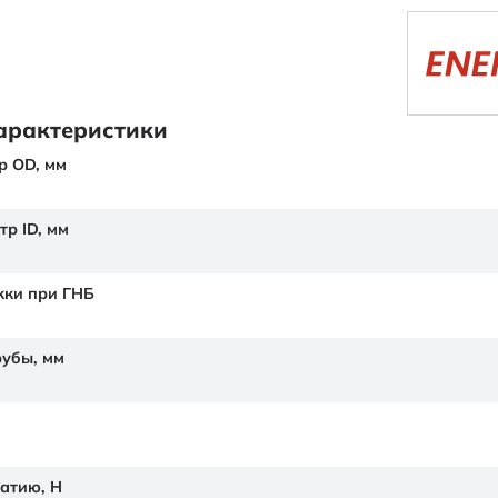
арактеристики
р OD,
мм
тр ID,
мм
жки при ГНБ
рубы,
мм
жатию,
Н