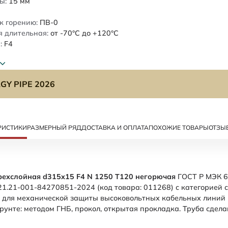
ы:
15
мм
к горению:
ПВ-0
 длительная:
от -70°C до +120°C
:
F4
GY PIPE 2026
РИСТИКИ
РАЗМЕРНЫЙ РЯД
ДОСТАВКА И ОПЛАТА
ПОХОЖИЕ ТОВАРЫ
ОТЗЫ
рехслойная d315x15 F4 N 1250 Т120 негорючая
ГОСТ Р МЭК 6
21.21-001-84270851-2024 (код товара: 011268) с категорией 
 для механической защиты высоковольтных кабельных линий
грунте: методом ГНБ, прокол, открытая прокладка. Труба сдел