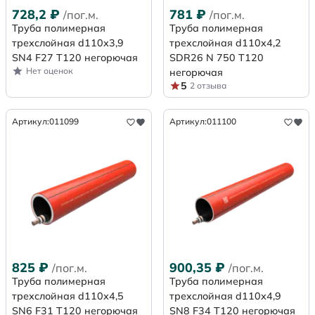
728,2
₽
781
₽
/пог.м.
/пог.м.
Труба полимерная
Труба полимерная
трехслойная d110х3,9
трехслойная d110x4,2
SN4 F27 Т120 негорючая
SDR26 N 750 Т120
Нет оценок
негорючая
5
2 отзыва
Артикул:
011099
Артикул:
011100
825
₽
900,35
₽
/пог.м.
/пог.м.
Труба полимерная
Труба полимерная
трехслойная d110х4,5
трехслойная d110х4,9
SN6 F31 Т120 негорючая
SN8 F34 Т120 негорючая