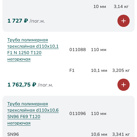
10 мм
3,14 кг
1 727
₽
/пог.м.
Труба полимерная
трехслойная d110x10,1
011088
110 мм
F1 N 1250 Т120
негорючая
F1
10,1 мм
3,205 кг
1 762,75
₽
/пог.м.
Труба полимерная
трехслойная d110х10,6
011096
110 мм
SN96 F69 Т120
негорючая
SN96
10,6 мм
3,341 кг