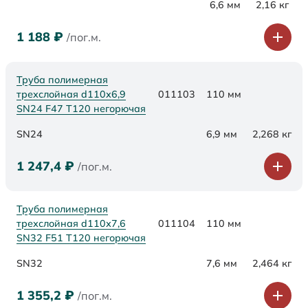
6,6 мм
2,16 кг
1 188
₽
/пог.м.
Труба полимерная
трехслойная d110х6,9
011103
110 мм
SN24 F47 Т120 негорючая
SN24
6,9 мм
2,268 кг
1 247,4
₽
/пог.м.
Труба полимерная
трехслойная d110х7,6
011104
110 мм
SN32 F51 Т120 негорючая
SN32
7,6 мм
2,464 кг
1 355,2
₽
/пог.м.