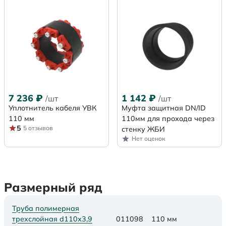
7 236
₽
1 142
₽
/шт
/шт
Уплотнитель кабеля УВК
Муфта защитная DN/ID
110 мм
110мм для прохода через
5
5 отзывов
стенку ЖБИ
Нет оценок
Размерный ряд
Труба полимерная
трехслойная d110х3,9
011098
110 мм