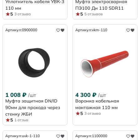
Уплотнитель кабеля УВК-3
Муфта электросварная
110 мм
ПЭ100 Дн 110 SDR11
5
5
3 отзыва
5 отзывов
Артикул:
0900000
Артикул:
vkm-110
1 008
₽
4 300
₽
/шт
/шт
Муфта защитная DN/ID
Воронка кабельная
90мм для прохода через
монтажная 110 мм
5
3 отзыва
стенку ЖБИ
5
1 отзыв
Артикул:
uvk-1-110
Артикул:
1100000