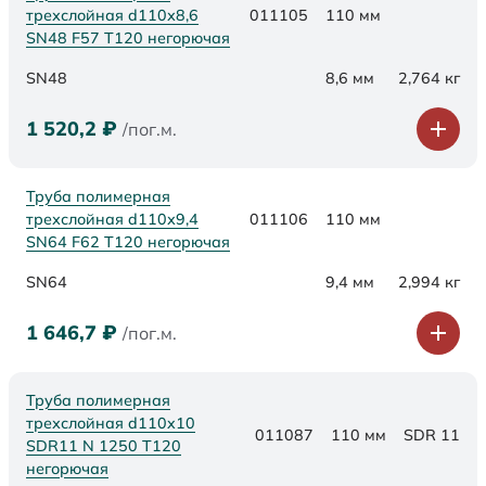
трехслойная d110х8,6
011105
110 мм
SN48 F57 Т120 негорючая
SN48
8,6 мм
2,764 кг
1 520,2
₽
/пог.м.
Труба полимерная
трехслойная d110х9,4
011106
110 мм
SN64 F62 Т120 негорючая
SN64
9,4 мм
2,994 кг
1 646,7
₽
/пог.м.
Труба полимерная
трехслойная d110x10
011087
110 мм
SDR 11
SDR11 N 1250 Т120
негорючая