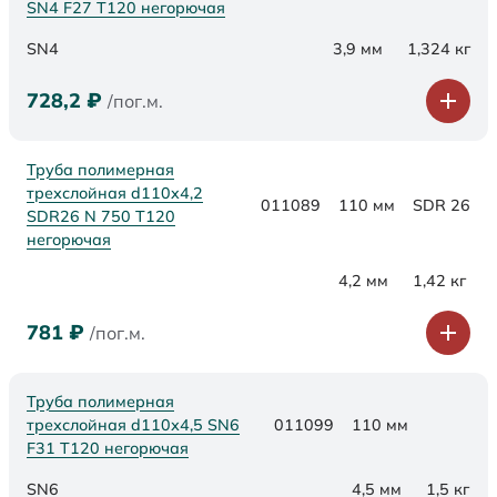
SN4 F27 Т120 негорючая
SN4
3,9 мм
1,324 кг
728,2
₽
/пог.м.
Труба полимерная
трехслойная d110x4,2
011089
110 мм
SDR 26
SDR26 N 750 Т120
негорючая
4,2 мм
1,42 кг
781
₽
/пог.м.
Труба полимерная
трехслойная d110х4,5 SN6
011099
110 мм
F31 Т120 негорючая
SN6
4,5 мм
1,5 кг