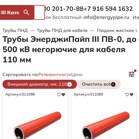
8 800 201-70-88
+7 916 594 1632
Каталог
Звонок бесплатный
info@energypipe.ru
Из
Трубы ПНД
—
Трубы ПНД для кабеля
—
Гладкие жесткие т
Трубы ЭнерджиПайп III ПВ-0, до
500 кВ негорючие для кабеля
110 мм
Сортировать по:
Релевантности
Цене
Внешний диаметр, мм: 110
Очистить всё
Артикул:
011098
Артикул:
011089