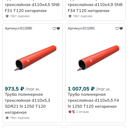
трехслойная d110х4,5 SN6
трехслойная d110х4,9 SN8
F31 Т120 негорючая
F34 Т120 негорючая
Нет оценок
Нет оценок
Артикул:
011090
Артикул:
011091
973,5
₽
1 007,05
₽
/пог.м.
/пог.м.
Труба полимерная
Труба полимерная
трехслойная d110x5,3
трехслойная d110x5,5 F4
SDR21 N 1250 Т120
N 1250 Т120 негорючая
5
1 отзыв
негорючая
Нет оценок