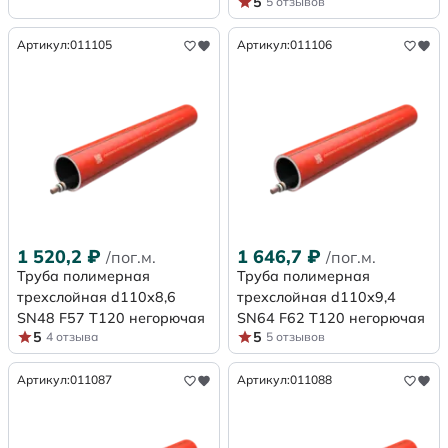
5
5 отзывов
Артикул:
011105
Артикул:
011106
1 520,2
₽
1 646,7
₽
/пог.м.
/пог.м.
Труба полимерная
Труба полимерная
трехслойная d110х8,6
трехслойная d110х9,4
SN48 F57 Т120 негорючая
SN64 F62 Т120 негорючая
5
5
4 отзыва
5 отзывов
Артикул:
011087
Артикул:
011088