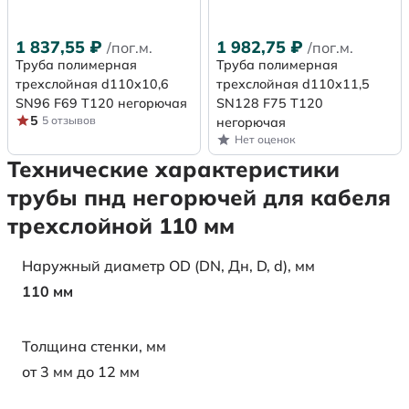
1 837,55
₽
1 982,75
₽
/пог.м.
/пог.м.
Труба полимерная
Труба полимерная
трехслойная d110х10,6
трехслойная d110х11,5
SN96 F69 Т120 негорючая
SN128 F75 Т120
5
5 отзывов
негорючая
Нет оценок
Технические характеристики
трубы пнд негорючей для кабеля
трехслойной 110 мм
Наружный диаметр OD (DN, Дн, D, d), мм
110 мм
Толщина стенки, мм
от 3 мм до 12 мм