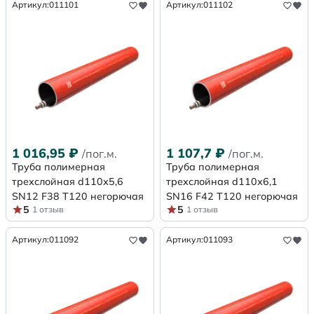
Артикул:
011101
Артикул:
011102
1 016,95
₽
1 107,7
₽
/пог.м.
/пог.м.
Труба полимерная
Труба полимерная
трехслойная d110х5,6
трехслойная d110х6,1
SN12 F38 Т120 негорючая
SN16 F42 Т120 негорючая
5
5
1 отзыв
1 отзыв
Артикул:
011092
Артикул:
011093