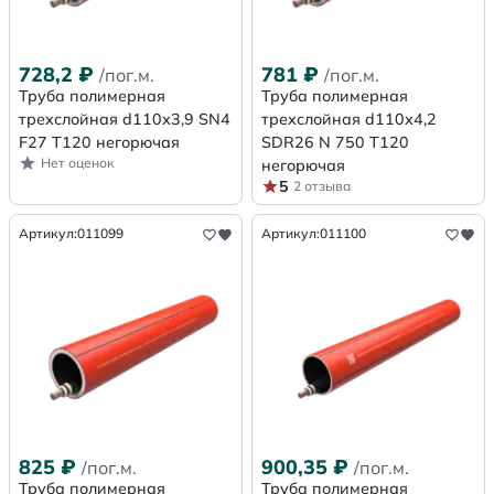
728,2
₽
781
₽
/пог.м.
/пог.м.
Труба полимерная
Труба полимерная
трехслойная d110х3,9 SN4
трехслойная d110x4,2
F27 Т120 негорючая
SDR26 N 750 Т120
Нет оценок
негорючая
5
2 отзыва
Артикул:
011099
Артикул:
011100
825
₽
900,35
₽
/пог.м.
/пог.м.
Труба полимерная
Труба полимерная