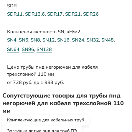
SDR
SDR11
,
SDR13.6
,
SDR17
,
SDR21
,
SDR26
Кольцевая жёсткость SN, кН/м2
SN4
,
SN6
,
SN8
,
SN12
,
SN16
,
SN24
,
SN32
,
SN48
,
SN64
,
SN96
,
SN128
Цена трубы пнд негорючей для кабеля
трехслойной 110 мм
от 728 руб. до 1 983 руб.
Сопутствующие товары для трубы пнд
негорючей для кабеля трехслойной 110
мм
Комплектующие для кабельных труб
Заглушки литые пнд для труб ПЭ