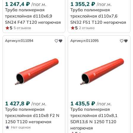
1 247,4
₽
1 355,2
₽
/пог.м.
/пог.м.
Труба полимерная
Труба полимерная
трехслойная d110х6,9
трехслойная d110х7,6
SN24 F47 Т120 негорючая
SN32 F51 Т120 негорючая
5
5
5 отзывов
2 отзыва
Артикул:
011094
Артикул:
011095
1 427,8
₽
1 435,5
₽
/пог.м.
/пог.м.
Труба полимерная
Труба полимерная
трехслойная d110x8 F2 N
трехслойная d110x8,1
1250 Т120 негорючая
SDR13,6 N 1250 Т120
Нет оценок
негорючая