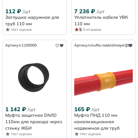
112
₽
7 236
₽
/шт
/шт
Заглушка наружная для
Уплотнитель кабеля УВК
труб 110 мм
110 мм
5
Нет оценок
5 отзывов
Артикул:
1100000
Артикул:
mufta-nadvizhnaya-110
1 142
₽
165
₽
/шт
/шт
Муфта защитная DN/ID
Муфта ПНД 110 мм
110мм для прохода через
канализационная
стенку ЖБИ
надвижная для труб
Нет оценок
Нет оценок