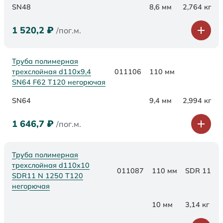
SN48
8,6 мм
2,764 кг
1 520,2
₽
/пог.м.
Труба полимерная
трехслойная d110х9,4
011106
110 мм
SN64 F62 Т120 негорючая
SN64
9,4 мм
2,994 кг
1 646,7
₽
/пог.м.
Труба полимерная
трехслойная d110x10
011087
110 мм
SDR 11
SDR11 N 1250 Т120
негорючая
10 мм
3,14 кг