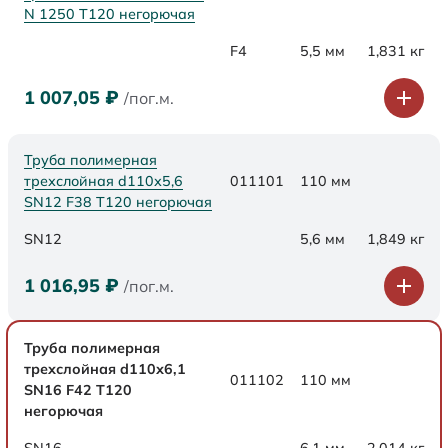
N 1250 Т120 негорючая
F4
5,5 мм
1,831 кг
1 007,05
₽
/пог.м.
Труба полимерная
трехслойная d110х5,6
011101
110 мм
SN12 F38 Т120 негорючая
SN12
5,6 мм
1,849 кг
1 016,95
₽
/пог.м.
Труба полимерная
трехслойная d110х6,1
011102
110 мм
SN16 F42 Т120
негорючая