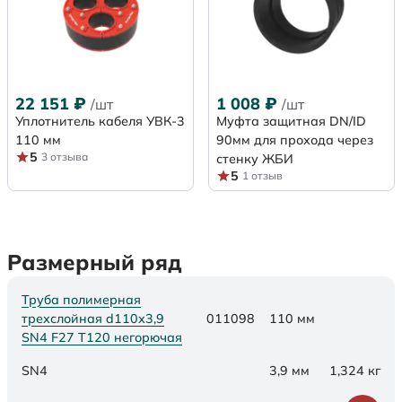
22 151
₽
1 008
₽
/шт
/шт
Уплотнитель кабеля УВК-3
Муфта защитная DN/ID
110 мм
90мм для прохода через
5
3 отзыва
стенку ЖБИ
5
1 отзыв
Размерный ряд
Труба полимерная
трехслойная d110х3,9
011098
110 мм
SN4 F27 Т120 негорючая
SN4
3,9 мм
1,324 кг