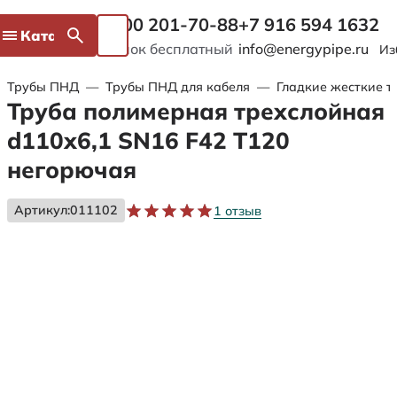
8 800 201-70-88
+7 916 594 1632
Каталог
Звонок бесплатный
info@energypipe.ru
Из
Трубы ПНД
—
Трубы ПНД для кабеля
—
Гладкие жесткие т
Труба полимерная трехслойная
d110х6,1 SN16 F42 Т120
негорючая
Артикул:
011102
1 отзыв