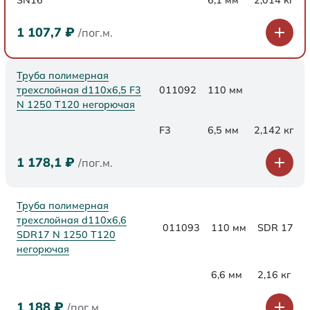
SN16
6,1 мм
2,014 кг
1 107,7
₽
/пог.м.
Труба полимерная
трехслойная d110x6,5 F3
011092
110 мм
N 1250 Т120 негорючая
F3
6,5 мм
2,142 кг
1 178,1
₽
/пог.м.
Труба полимерная
трехслойная d110x6,6
011093
110 мм
SDR 17
SDR17 N 1250 Т120
негорючая
6,6 мм
2,16 кг
1 188
₽
/пог.м.