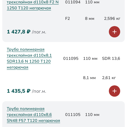
трехслойная d110x8 F2 N
011094
110 мм
1250 Т120 негорючая
F2
8 мм
2,596 кг
1 427,8
₽
/пог.м.
Труба полимерная
трехслойная d110x8,1
011095
110 мм
SDR 13,6
SDR13,6 N 1250 Т120
негорючая
8,1 мм
2,61 кг
1 435,5
₽
/пог.м.
Труба полимерная
трехслойная d110х8,6
011105
110 мм
SN48 F57 Т120 негорючая