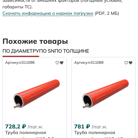
зависимости от внешних факторов (погодные условия,
габариты ТС).
Скачать информацию о нормах погрузки
(PDF, 2 МБ)
Похожие товары
ПО ДИАМЕТРУ
ПО SN
ПО ТОЛЩИНЕ
Артикул:
011098
Артикул:
011089
728,2
₽
781
₽
/пог.м.
/пог.м.
Труба полимерная
Труба полимерная