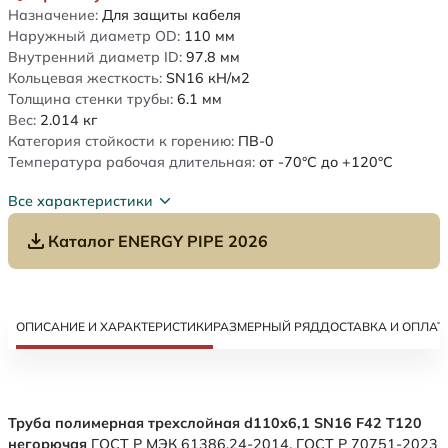
Назначение:
Для защиты кабеля
Наружный диаметр OD:
110
мм
Внутренний диаметр ID:
97.8
мм
Кольцевая жесткость:
SN16
кН/м2
Толщина стенки трубы:
6.1
мм
Вес:
2.014
кг
Категория стойкости к горению:
ПВ-0
Температура рабочая длительная:
от -70°C до +120°C
Все характеристики
Каталог ENERGY PIPE 2026
ОПИСАНИЕ И ХАРАКТЕРИСТИКИ
РАЗМЕРНЫЙ РЯД
ДОСТАВКА И ОПЛАТ
Труба полимерная трехслойная d110х6,1 SN16 F42 Т120
негорючая
ГОСТ Р МЭК 61386.24-2014. ГОСТ Р 70751-2023