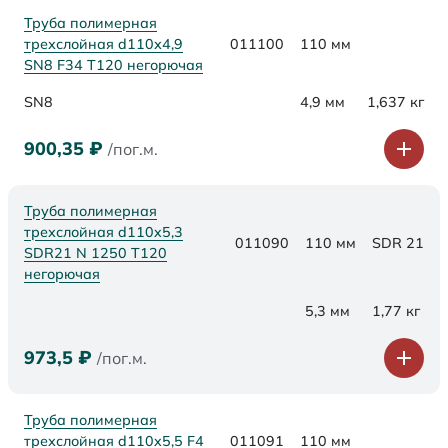
Труба полимерная
трехслойная d110х4,9
011100
110 мм
SN8 F34 Т120 негорючая
SN8
4,9 мм
1,637 кг
900,35
₽
/пог.м.
Труба полимерная
трехслойная d110x5,3
011090
110 мм
SDR 21
SDR21 N 1250 Т120
негорючая
5,3 мм
1,77 кг
973,5
₽
/пог.м.
Труба полимерная
трехслойная d110x5,5 F4
011091
110 мм