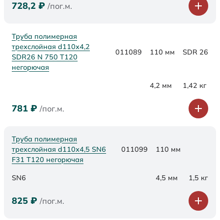
728,2
₽
/пог.м.
Труба полимерная
трехслойная d110x4,2
011089
110 мм
SDR 26
SDR26 N 750 Т120
негорючая
4,2 мм
1,42 кг
781
₽
/пог.м.
Труба полимерная
трехслойная d110х4,5 SN6
011099
110 мм
F31 Т120 негорючая
SN6
4,5 мм
1,5 кг
825
₽
/пог.м.