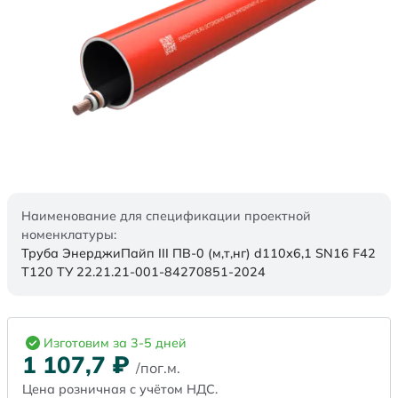
Наименование для спецификации проектной
номенклатуры:
Труба ЭнерджиПайп III ПВ-0 (м,т,нг) d110х6,1 SN16 F42
Т120 ТУ 22.21.21-001-84270851-2024
Изготовим за 3-5 дней
1 107,7
₽
/пог.м.
Цена розничная с учётом НДС.