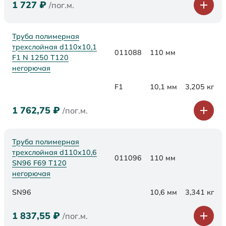
1 727
₽
/пог.м.
Труба полимерная
трехслойная d110x10,1
011088
110 мм
F1 N 1250 Т120
негорючая
F1
10,1 мм
3,205 кг
1 762,75
₽
/пог.м.
Труба полимерная
трехслойная d110х10,6
011096
110 мм
SN96 F69 Т120
негорючая
SN96
10,6 мм
3,341 кг
1 837,55
₽
/пог.м.