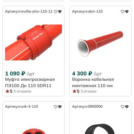
Артикул:
mufta-elsv-110-11
Артикул:
vkm-110
1 090
₽
4 300
₽
/шт
/шт
Муфта электросварная
Воронка кабельная
ПЭ100 Дн 110 SDR11
монтажная 110 мм
5
5
5 отзывов
3 отзыва
Артикул:
uvk-3-110
Артикул:
0900000