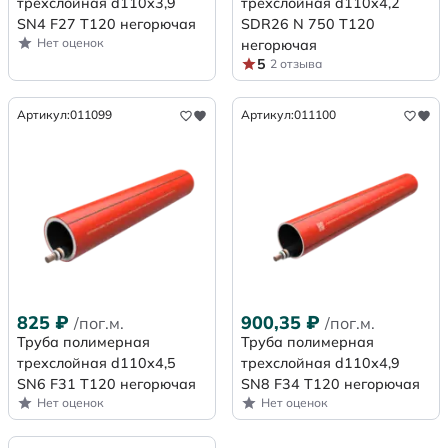
трехслойная d110х3,9
трехслойная d110x4,2
SN4 F27 Т120 негорючая
SDR26 N 750 Т120
Нет оценок
негорючая
5
2 отзыва
Артикул:
011099
Артикул:
011100
825
₽
900,35
₽
/пог.м.
/пог.м.
Труба полимерная
Труба полимерная
трехслойная d110х4,5
трехслойная d110х4,9
SN6 F31 Т120 негорючая
SN8 F34 Т120 негорючая
Нет оценок
Нет оценок