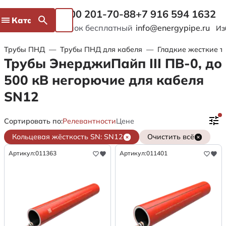
8 800 201-70-88
+7 916 594 1632
Каталог
Звонок бесплатный
info@energypipe.ru
Из
Трубы ПНД
—
Трубы ПНД для кабеля
—
Гладкие жесткие т
Трубы ЭнерджиПайп III ПВ-0, до
500 кВ негорючие для кабеля
SN12
Сортировать по:
Релевантности
Цене
Кольцевая жёсткость SN: SN12
Очистить всё
Артикул:
011363
Артикул:
011401