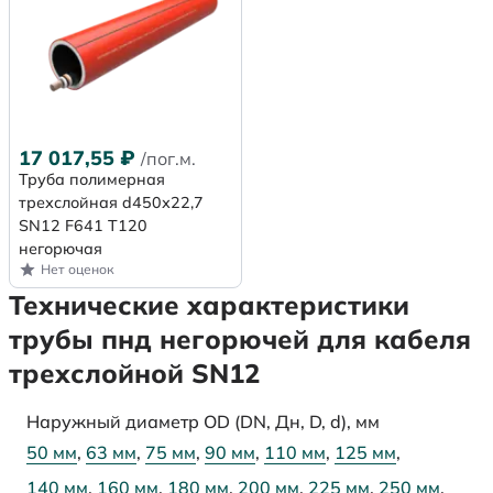
17 017,55
₽
/пог.м.
Труба полимерная
трехслойная d450х22,7
SN12 F641 Т120
негорючая
Нет оценок
Технические характеристики
трубы пнд негорючей для кабеля
трехслойной SN12
Наружный диаметр OD (DN, Дн, D, d), мм
50 мм
,
63 мм
,
75 мм
,
90 мм
,
110 мм
,
125 мм
,
140 мм
,
160 мм
,
180 мм
,
200 мм
,
225 мм
,
250 мм
,