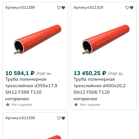
Артикул:
011299
Артикул:
011319
10 594,1
₽
13 450,25
₽
/пог.м.
/пог.м.
Труба полимерная
Труба полимерная
трехслойная d355х17,9
трехслойная d400х20,2
SN12 F399 Т120
SN12 F506 Т120
негорючая
негорючая
Нет оценок
Нет оценок
Артикул:
011339