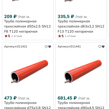
209
₽
335,5
₽
/пог.м.
/пог.м.
Труба полимерная
Труба полимерная
трехслойная d50х2,5 SN12
трехслойная d63х3,2 SN12
F8 Т120 негорючая
F13 Т120 негорючая
5
5
1 отзыв
1 отзыв
Артикул:
011421
Артикул:
011441
473
₽
681,45
₽
/пог.м.
/пог.м.
Труба полимерная
Труба полимерная
трехслойная d75х3,8 SN12
трехслойная d90х4,5 SN12