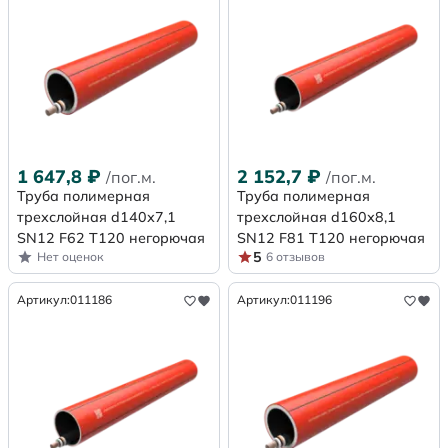
1 647,8
₽
2 152,7
₽
/пог.м.
/пог.м.
Труба полимерная
Труба полимерная
трехслойная d140х7,1
трехслойная d160х8,1
SN12 F62 Т120 негорючая
SN12 F81 Т120 негорючая
5
Нет оценок
6 отзывов
Артикул:
011186
Артикул:
011196