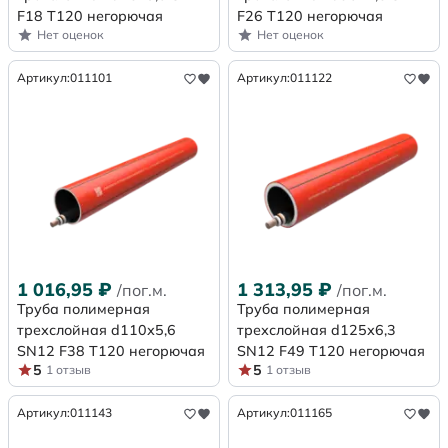
F18 Т120 негорючая
F26 Т120 негорючая
Нет оценок
Нет оценок
Артикул:
011101
Артикул:
011122
1 016,95
₽
1 313,95
₽
/пог.м.
/пог.м.
Труба полимерная
Труба полимерная
трехслойная d110х5,6
трехслойная d125х6,3
SN12 F38 Т120 негорючая
SN12 F49 Т120 негорючая
5
5
1 отзыв
1 отзыв
Артикул:
011143
Артикул:
011165