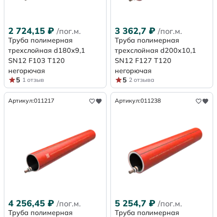
2 724,15
₽
3 362,7
₽
/пог.м.
/пог.м.
Труба полимерная
Труба полимерная
трехслойная d180х9,1
трехслойная d200х10,1
SN12 F103 Т120
SN12 F127 Т120
негорючая
негорючая
5
5
1 отзыв
2 отзыва
Артикул:
011217
Артикул:
011238
4 256,45
₽
5 254,7
₽
/пог.м.
/пог.м.
Труба полимерная
Труба полимерная