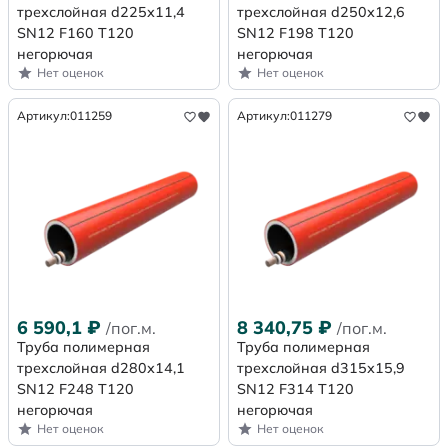
трехслойная d225х11,4
трехслойная d250х12,6
SN12 F160 Т120
SN12 F198 Т120
негорючая
негорючая
Нет оценок
Нет оценок
Артикул:
011259
Артикул:
011279
6 590,1
₽
8 340,75
₽
/пог.м.
/пог.м.
Труба полимерная
Труба полимерная
трехслойная d280х14,1
трехслойная d315х15,9
SN12 F248 Т120
SN12 F314 Т120
негорючая
негорючая
Нет оценок
Нет оценок