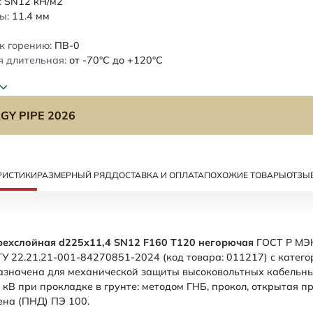
:
SN12
кН/м2
ы:
11.4
мм
к горению:
ПВ-0
 длительная:
от -70°C до +120°C
GY PIPE 2026
РИСТИКИ
РАЗМЕРНЫЙ РЯД
ДОСТАВКА И ОПЛАТА
ПОХОЖИЕ ТОВАРЫ
ОТЗЫ
рехслойная d225х11,4 SN12 F160 Т120 негорючая
ГОСТ Р МЭК
У 22.21.21-001-84270851-2024 (код товара: 011217) с катего
азначена для механической защиты высоковольтных кабельн
кВ при прокладке в грунте: методом ГНБ, прокол, открытая п
ена (ПНД) ПЭ 100.