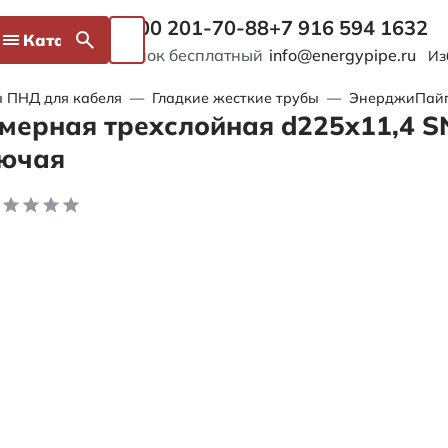
8 800 201-70-88
+7 916 594 1632
Каталог
Звонок бесплатный
info@energypipe.ru
Из
 ПНД для кабеля
—
Гладкие жесткие трубы
—
ЭнерджиПайп 
мерная трехслойная d225х11,4 S
рючая