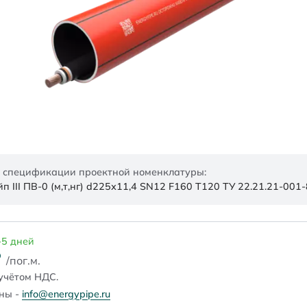
 спецификации проектной номенклатуры:
 III ПВ-0 (м,т,нг) d225х11,4 SN12 F160 Т120 ТУ 22.21.21-00
-5 дней
₽
/пог.м.
учётом НДС.
ены -
info@energypipe.ru