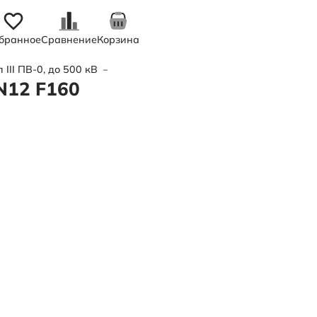
бранное
Сравнение
Корзина
III ПВ-0, до 500 кВ
—
Труба полимерная трехслойная d225х
N12 F160