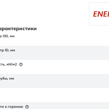
арактеристики
р OD,
мм
тр ID,
мм
сть,
кН/м2
рубы,
мм
ти к горению