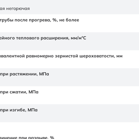
ая негорючая
рубы после прогрева, %, не более
йного теплового расширения,
мм/м°С
валентной равномерно зернистой шероховатости,
мм
 при растяжении,
МПа
 при сжатии,
МПа
 при изгибе,
МПа
линение при разрыве,
%