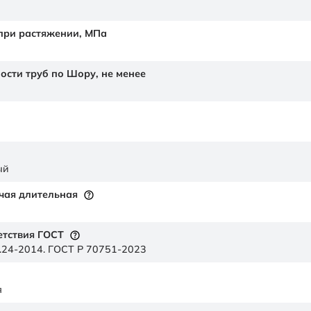
 при растяжении,
МПа
ности труб по Шору,
не менее
ый
чая длительная
етствия ГОСТ
.24-2014. ГОСТ Р 70751-2023
я