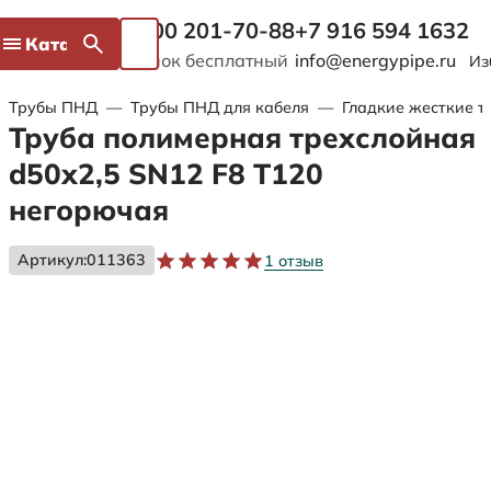
8 800 201-70-88
+7 916 594 1632
Каталог
Звонок бесплатный
info@energypipe.ru
Из
Трубы ПНД
—
Трубы ПНД для кабеля
—
Гладкие жесткие т
Труба полимерная трехслойная
d50х2,5 SN12 F8 Т120
негорючая
Артикул:
011363
1 отзыв