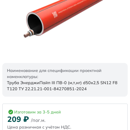
Наименование для спецификации проектной
номенклатуры:
Труба ЭнерджиПайп III ПВ-0 (м,т,нг) d50х2,5 SN12 F8
Т120 ТУ 22.21.21-001-84270851-2024
Изготовим за 3-5 дней
209
₽
/пог.м.
Цена розничная с учётом НДС.