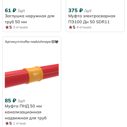
61
₽
375
₽
/шт
/шт
Заглушка наружная для
Муфта электросварная
труб 50 мм
ПЭ100 Дн 50 SDR11
5
5
3 отзыва
4 отзыва
Артикул:
mufta-nadvizhnaya-50
85
₽
/шт
Муфта ПНД 50 мм
канализационная
надвижная для труб
5
1 отзыв