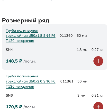
Размерный ряд
Труба полимерная
трехслойная d50х1,8 SN4 F6
011360
50 мм
Т120 негорючая
SN4
1,8 мм
0,27 кг
148,5
₽
/пог.м.
Труба полимерная
трехслойная d50х2,0 SN6 F6
011361
50 мм
Т120 негорючая
SN6
2 мм
0,31 кг
170,5
₽
/пог.м.