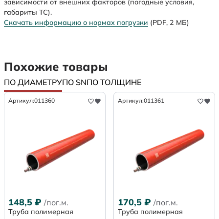
зависимости от внешних факторов (погодные условия,
габариты ТС).
Скачать информацию о нормах погрузки
(PDF, 2 МБ)
Похожие товары
ПО ДИАМЕТРУ
ПО SN
ПО ТОЛЩИНЕ
Артикул:
011360
Артикул:
011361
148,5
₽
170,5
₽
/пог.м.
/пог.м.
Труба полимерная
Труба полимерная