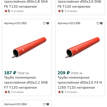
трехслойная d50х1,8 SN4
трехслойная d50х2,0 SN6
F6 Т120 негорючая
F6 Т120 негорючая
5
5
4 отзыва
3 отзыва
Артикул:
011362
Артикул:
011356
187
₽
209
₽
/пог.м.
/пог.м.
Труба полимерная
Труба полимерная
трехслойная d50х2,2 SN8
трехслойная d50x2,5 F4 N
F7 Т120 негорючая
1250 Т120 негорючая
5
5
3 отзыва
3 отзыва
Артикул:
011364