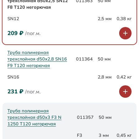
трехслойная d50х2,5 SN12
011363
50 мм
F8 Т120 негорючая
SN12
2,5 мм
0,38 кг
209
₽
/пог.м.
Труба полимерная
трехслойная d50х2,8 SN16
011364
50 мм
F9 Т120 негорючая
SN16
2,8 мм
0,42 кг
231
₽
/пог.м.
Труба полимерная
трехслойная d50x3 F3 N
011357
50 мм
1250 Т120 негорючая
F3
3 мм
0,45 кг