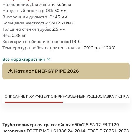
Назначение:
Для защиты кабеля
Наружный диаметр OD:
50
мм
Внутренний диаметр ID:
45
мм
Кольцевая жесткость:
SN12
кН/м2
Толщина стенки трубы:
2.5
мм
Вес:
0.38
кг
Категория стойкости к горению:
ПВ-0
Температура рабочая длительная:
от -70°C до +120°C
Все характеристики
Каталог ENERGY PIPE 2026
ОПИСАНИЕ И ХАРАКТЕРИСТИКИ
РАЗМЕРНЫЙ РЯД
ДОСТАВКА И ОПЛАТ
Труба полимерная трехслойная d50х2,5 SN12 F8 Т120
негорючая
ГОСТ Р МЭК 61386.24-2014. ГОСТ Р 70751-2023