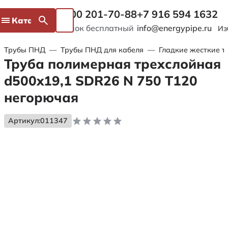
8 800 201-70-88
+7 916 594 1632
Каталог
Звонок бесплатный
info@energypipe.ru
Из
Трубы ПНД
—
Трубы ПНД для кабеля
—
Гладкие жесткие т
Труба полимерная трехслойная
d500x19,1 SDR26 N 750 Т120
негорючая
Артикул:
011347