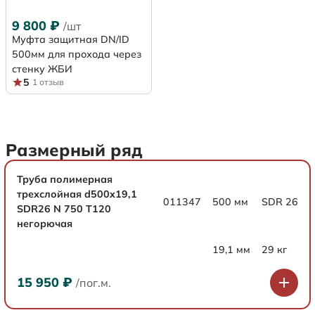
9 800
₽
/шт
Муфта защитная DN/ID
500мм для прохода через
стенку ЖБИ
5
1 отзыв
Размерный ряд
Труба полимерная
трехслойная d500x19,1
011347
500 мм
SDR 26
SDR26 N 750 Т120
негорючая
19,1 мм
29 кг
15 950
₽
/пог.м.