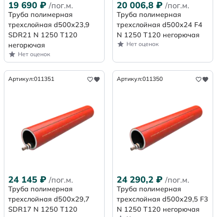
19 690
₽
20 006,8
₽
/пог.м.
/пог.м.
Труба полимерная
Труба полимерная
трехслойная d500x23,9
трехслойная d500x24 F4
SDR21 N 1250 Т120
N 1250 Т120 негорючая
Нет оценок
негорючая
Нет оценок
Артикул:
011351
Артикул:
011350
24 145
₽
24 290,2
₽
/пог.м.
/пог.м.
Труба полимерная
Труба полимерная
трехслойная d500x29,7
трехслойная d500x29,5 F3
SDR17 N 1250 Т120
N 1250 Т120 негорючая