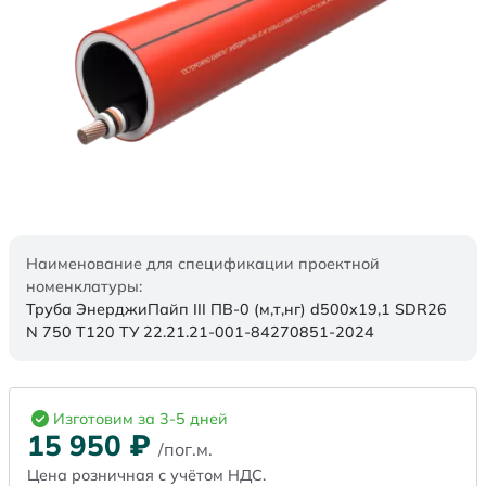
Наименование для спецификации проектной
номенклатуры:
Труба ЭнерджиПайп III ПВ-0 (м,т,нг) d500x19,1 SDR26
N 750 Т120 ТУ 22.21.21-001-84270851-2024
Изготовим за 3-5 дней
15 950
₽
/пог.м.
Цена розничная с учётом НДС.