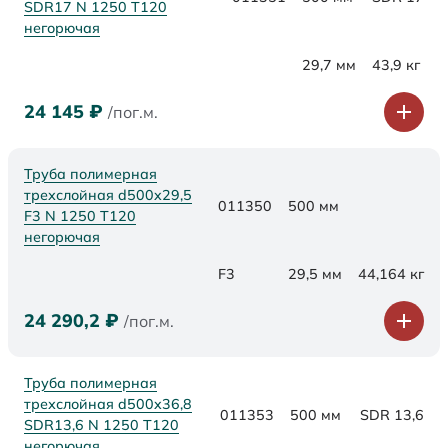
SDR17 N 1250 Т120
негорючая
29,7 мм
43,9 кг
24 145
₽
/пог.м.
Труба полимерная
трехслойная d500x29,5
011350
500 мм
F3 N 1250 Т120
негорючая
F3
29,5 мм
44,164 кг
24 290,2
₽
/пог.м.
Труба полимерная
трехслойная d500x36,8
011353
500 мм
SDR 13,6
SDR13,6 N 1250 Т120
негорючая