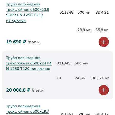
Труба полимерная
трехслойная d500x23,9
011348
500 мм
SDR 21
SDR21 N 1250 Т120
негорючая
23,9 мм
35,8 кг
19 690
₽
/пог.м.
Труба полимерная
трехслойная d500x24 F4
011349
500 мм
N 1250 Т120 негорючая
F4
24 мм
36,376 кг
20 006,8
₽
/пог.м.
Труба полимерная
трехслойная d500x29,7
011351
500 мм
SDR 17