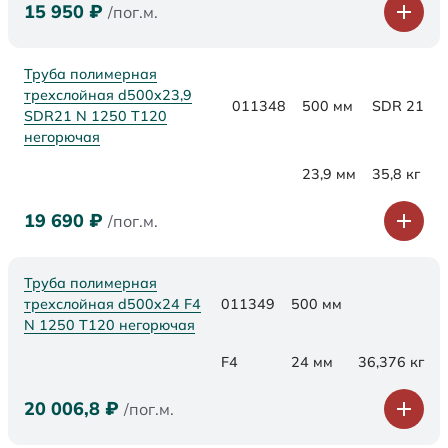
15 950
₽
/пог.м.
Труба полимерная
трехслойная d500x23,9
011348
500 мм
SDR 21
SDR21 N 1250 Т120
негорючая
23,9 мм
35,8 кг
19 690
₽
/пог.м.
Труба полимерная
трехслойная d500x24 F4
011349
500 мм
N 1250 Т120 негорючая
F4
24 мм
36,376 кг
20 006,8
₽
/пог.м.