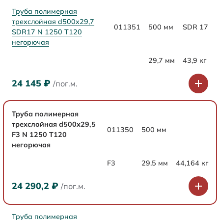
Труба полимерная
трехслойная d500x29,7
011351
500 мм
SDR 17
SDR17 N 1250 Т120
негорючая
29,7 мм
43,9 кг
24 145
₽
/пог.м.
Труба полимерная
трехслойная d500x29,5
011350
500 мм
F3 N 1250 Т120
негорючая
F3
29,5 мм
44,164 кг
24 290,2
₽
/пог.м.
Труба полимерная