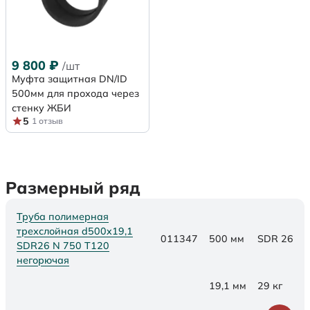
9 800
₽
/шт
Муфта защитная DN/ID
500мм для прохода через
стенку ЖБИ
5
1 отзыв
Размерный ряд
Труба полимерная
трехслойная d500x19,1
011347
500 мм
SDR 26
SDR26 N 750 Т120
негорючая
19,1 мм
29 кг