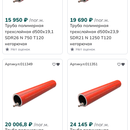
15 950
₽
19 690
₽
/пог.м.
/пог.м.
Труба полимерная
Труба полимерная
трехслойная d500x19,1
трехслойная d500x23,9
SDR26 N 750 Т120
SDR21 N 1250 Т120
негорючая
негорючая
Нет оценок
Нет оценок
Артикул:
011349
Артикул:
011351
20 006,8
₽
24 145
₽
/пог.м.
/пог.м.
Труба полимерная
Труба полимерная