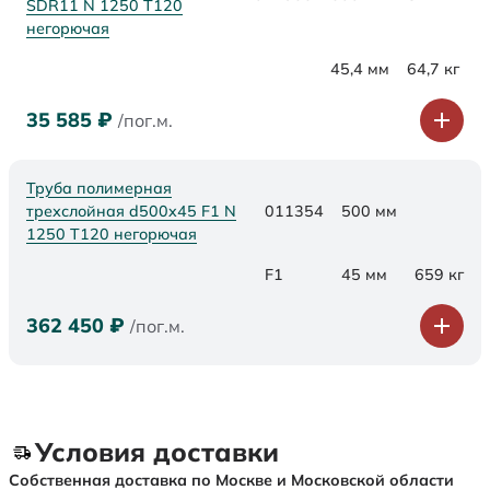
SDR11 N 1250 Т120
негорючая
45,4 мм
64,7 кг
35 585
₽
/пог.м.
Труба полимерная
трехслойная d500x45 F1 N
011354
500 мм
1250 Т120 негорючая
F1
45 мм
659 кг
362 450
₽
/пог.м.
Условия доставки
Собственная доставка по Москве и Московской области