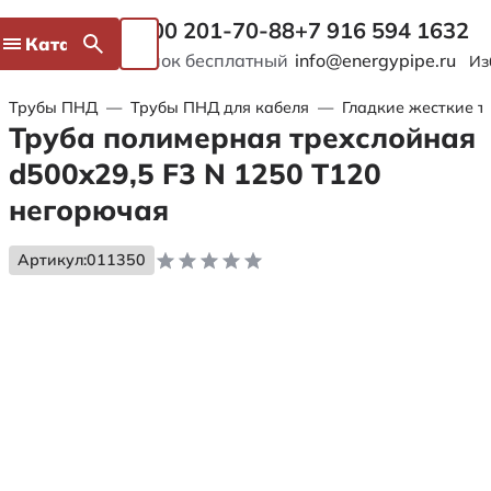
8 800 201-70-88
+7 916 594 1632
Каталог
Звонок бесплатный
info@energypipe.ru
Из
Трубы ПНД
—
Трубы ПНД для кабеля
—
Гладкие жесткие т
Труба полимерная трехслойная
d500x29,5 F3 N 1250 Т120
негорючая
Артикул:
011350