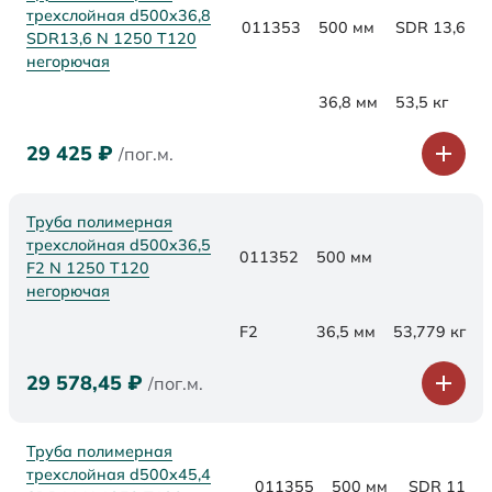
трехслойная d500x36,8
011353
500 мм
SDR 13,6
SDR13,6 N 1250 Т120
негорючая
36,8 мм
53,5 кг
29 425
₽
/пог.м.
Труба полимерная
трехслойная d500x36,5
011352
500 мм
F2 N 1250 Т120
негорючая
F2
36,5 мм
53,779 кг
29 578,45
₽
/пог.м.
Труба полимерная
трехслойная d500x45,4
011355
500 мм
SDR 11