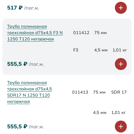
517
₽
/пог.м.
Труба полимерная
трехслойная d75x4,5 F3 N
011412
75 мм
1250 Т120 негорючая
F3
4,5 мм
1,01 кг
555,5
₽
/пог.м.
Труба полимерная
трехслойная d75x4,5
011413
75 мм
SDR 17
SDR17 N 1250 Т120
негорючая
4,5 мм
1,01 кг
555,5
₽
/пог.м.