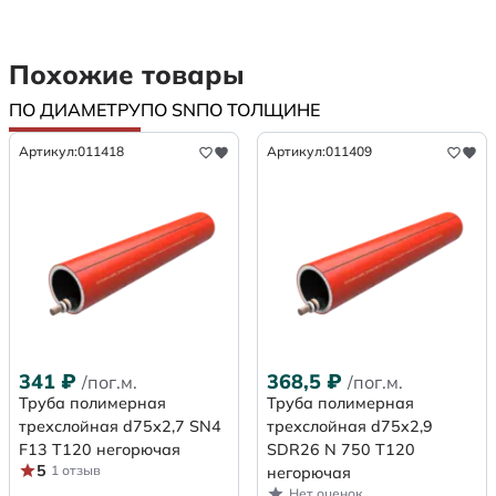
Похожие товары
ПО ДИАМЕТРУ
ПО SN
ПО ТОЛЩИНЕ
Артикул:
011418
Артикул:
011409
341
₽
368,5
₽
/пог.м.
/пог.м.
Труба полимерная
Труба полимерная
трехслойная d75х2,7 SN4
трехслойная d75x2,9
F13 Т120 негорючая
SDR26 N 750 Т120
5
1 отзыв
негорючая
Нет оценок