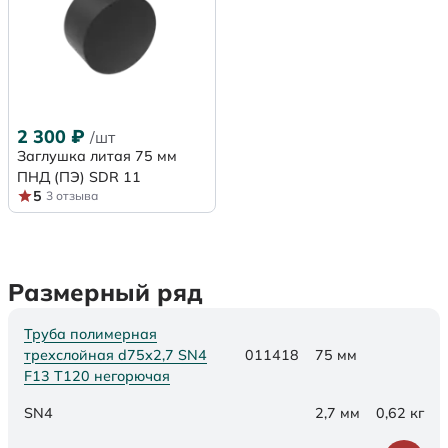
2 300
₽
/шт
Заглушка литая 75 мм
ПНД (ПЭ) SDR 11
5
3 отзыва
Размерный ряд
Труба полимерная
трехслойная d75х2,7 SN4
011418
75 мм
F13 Т120 негорючая
SN4
2,7 мм
0,62 кг