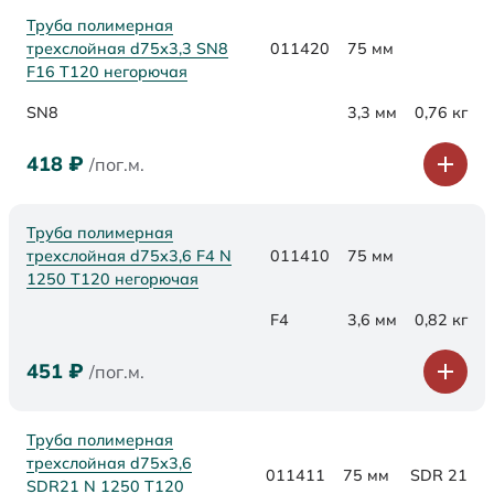
Труба полимерная
трехслойная d75х3,3 SN8
011420
75 мм
F16 Т120 негорючая
SN8
3,3 мм
0,76 кг
418
₽
/пог.м.
Труба полимерная
трехслойная d75x3,6 F4 N
011410
75 мм
1250 Т120 негорючая
F4
3,6 мм
0,82 кг
451
₽
/пог.м.
Труба полимерная
трехслойная d75x3,6
011411
75 мм
SDR 21
SDR21 N 1250 Т120