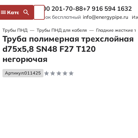
8 800 201-70-88
+7 916 594 1632
Каталог
Звонок бесплатный
info@energypipe.ru
Из
Трубы ПНД
—
Трубы ПНД для кабеля
—
Гладкие жесткие т
Труба полимерная трехслойная
d75х5,8 SN48 F27 Т120
негорючая
Артикул:
011425