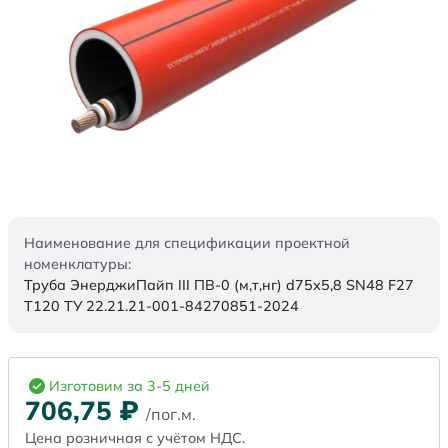
Наименование для спецификации проектной
номенклатуры:
Труба ЭнерджиПайп III ПВ-0 (м,т,нг) d75х5,8 SN48 F27
Т120 ТУ 22.21.21-001-84270851-2024
Изготовим за 3-5 дней
706,75
₽
/пог.м.
Цена розничная с учётом НДС.