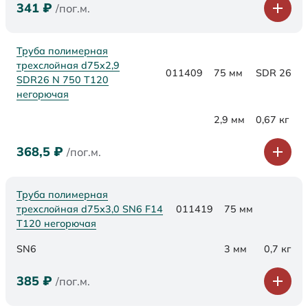
341
₽
/пог.м.
Труба полимерная
трехслойная d75x2,9
011409
75 мм
SDR 26
SDR26 N 750 Т120
негорючая
2,9 мм
0,67 кг
368,5
₽
/пог.м.
Труба полимерная
трехслойная d75х3,0 SN6 F14
011419
75 мм
Т120 негорючая
SN6
3 мм
0,7 кг
385
₽
/пог.м.