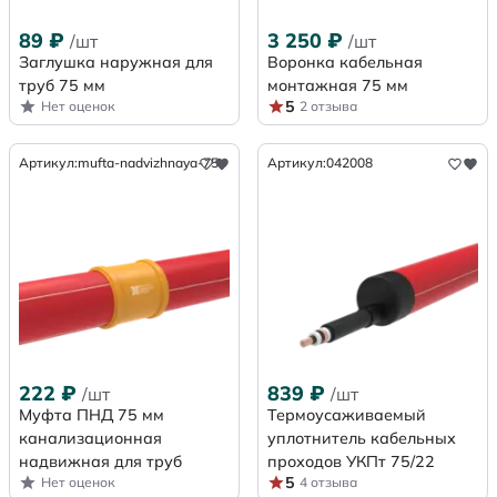
89
₽
3 250
₽
/шт
/шт
Заглушка наружная для
Воронка кабельная
труб 75 мм
монтажная 75 мм
5
Нет оценок
2 отзыва
Артикул:
mufta-nadvizhnaya-75
Артикул:
042008
222
₽
839
₽
/шт
/шт
Муфта ПНД 75 мм
Термоусаживаемый
канализационная
уплотнитель кабельных
надвижная для труб
проходов УКПт 75/22
5
Нет оценок
4 отзыва