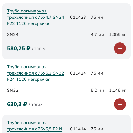
Труба полимерная
трехслойная d75х4,7 SN24
011423
75 мм
F22 Т120 негорючая
SN24
4,7 мм
1,055 кг
580,25
₽
/пог.м.
Труба полимерная
трехслойная d75х5,2 SN32
011424
75 мм
F24 Т120 негорючая
SN32
5,2 мм
1,146 кг
630,3
₽
/пог.м.
Труба полимерная
трехслойная d75x5,5 F2 N
011414
75 мм