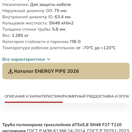
Назначение:
Для защиты кабеля
Наружный диаметр OD:
75
мм
Внутренний диаметр ID:
63.4
мм
Кольцевая жесткость:
SN48
кН/м2
Толщина стенки трубы:
5.8
мм
Вес:
1.285
кг
Категория стойкости к горению:
ПВ-0
Температура рабочая длительная:
от -70°C до +120°C
Все характеристики
Каталог ENERGY PIPE 2026
ОПИСАНИЕ И ХАРАКТЕРИСТИКИ
РАЗМЕРНЫЙ РЯД
ДОСТАВКА И ОПЛАТ
Труба полимерная трехслойная d75х5,8 SN48 F27 Т120
негорючая
ГОСТ Р МЭК 61386.24-2014. ГОСТ Р 70751-2023