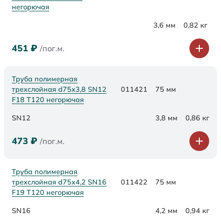
негорючая
3,6 мм
0,82 кг
451
₽
/пог.м.
Труба полимерная
трехслойная d75х3,8 SN12
011421
75 мм
F18 Т120 негорючая
SN12
3,8 мм
0,86 кг
473
₽
/пог.м.
Труба полимерная
трехслойная d75х4,2 SN16
011422
75 мм
F19 Т120 негорючая
SN16
4,2 мм
0,94 кг