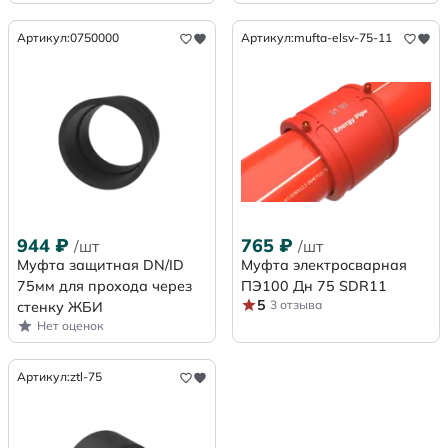
Артикул:
0750000
Артикул:
mufta-elsv-75-11
944
₽
765
₽
/шт
/шт
Муфта защитная DN/ID
Муфта электросварная
75мм для прохода через
ПЭ100 Дн 75 SDR11
5
3 отзыва
стенку ЖБИ
Нет оценок
Артикул:
ztl-75