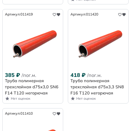
Артикул:
011419
Артикул:
011420
385
₽
418
₽
/пог.м.
/пог.м.
Труба полимерная
Труба полимерная
трехслойная d75х3,0 SN6
трехслойная d75х3,3 SN8
F14 Т120 негорючая
F16 Т120 негорючая
Нет оценок
Нет оценок
Артикул:
011410