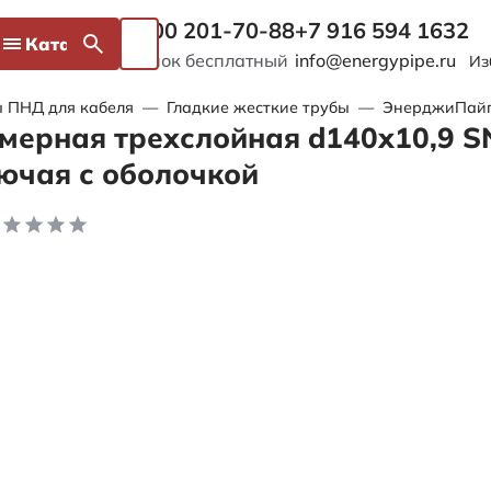
8 800 201-70-88
+7 916 594 1632
Каталог
Звонок бесплатный
info@energypipe.ru
Из
 ПНД для кабеля
—
Гладкие жесткие трубы
—
ЭнерджиПайп 
мерная трехслойная d140х10,9 S
ючая с оболочкой