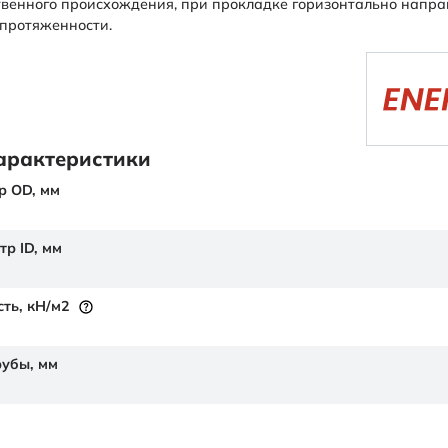
твенного происхождения, при прокладке горизонтально напр
протяженности.
арактеристики
р OD,
мм
тр ID,
мм
сть,
кН/м2
рубы,
мм