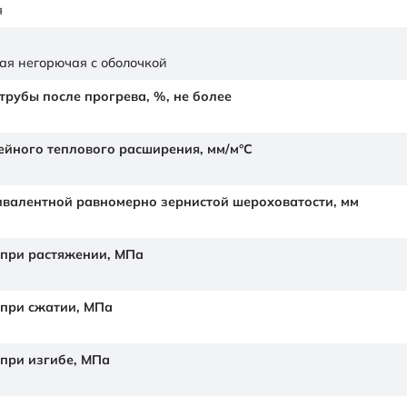
я
ая негорючая с оболочкой
рубы после прогрева, %, не более
йного теплового расширения,
мм/м°С
валентной равномерно зернистой шероховатости,
мм
 при растяжении,
МПа
 при сжатии,
МПа
 при изгибе,
МПа