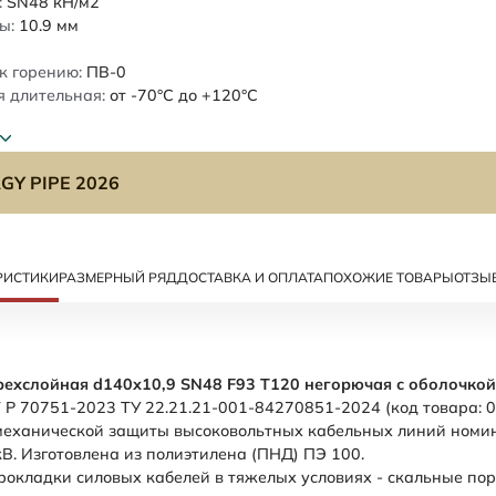
:
SN48
кН/м2
ы:
10.9
мм
к горению:
ПВ-0
 длительная:
от -70°C до +120°C
GY PIPE 2026
РИСТИКИ
РАЗМЕРНЫЙ РЯД
ДОСТАВКА И ОПЛАТА
ПОХОЖИЕ ТОВАРЫ
ОТЗЫ
рехслойная d140х10,9 SN48 F93 Т120 негорючая с оболочкой
 Р 70751-2023 ТУ 22.21.21-001-84270851-2024 (код товара: 
механической защиты высоковольтных кабельных линий номи
В. Изготовлена из полиэтилена (ПНД) ПЭ 100.
рокладки силовых кабелей в тяжелых условиях - скальные пор