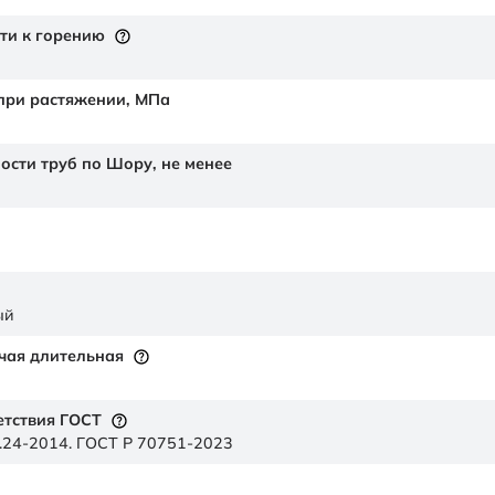
ти к горению
 при растяжении,
МПа
ности труб по Шору,
не менее
ый
чая длительная
етствия ГОСТ
.24-2014. ГОСТ Р 70751-2023