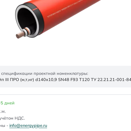
 спецификации проектной номенклатуры:
 III ПРО (м,т,нг) d140х10,9 SN48 F93 Т120 ТУ 22.21.21-001-
-5 дней
.м.
учётом НДС.
ены -
info@energypipe.ru