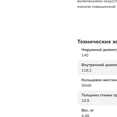
включениями искусс
канала повышенной 
Технические х
Наружный диамет
140
Внутренний диаме
118.2
Кольцевая жестко
SN48
Толщина стенки т
10.9
Вес,
кг
4.48