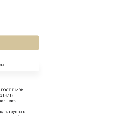
ВЫ
ГОСТ Р МЭК
011471)
нального
оды, грунты с