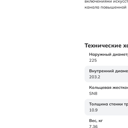
включениями искусс
канала повышенной 
Технические х
Наружный диамет
225
Внутренний диаме
203.2
Кольцевая жестко
SN8
Толщина стенки т
10.9
Вес,
кг
7.36