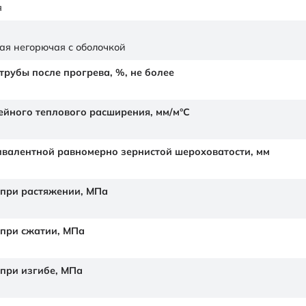
я
ая негорючая с оболочкой
рубы после прогрева, %, не более
йного теплового расширения,
мм/м°С
валентной равномерно зернистой шероховатости,
мм
 при растяжении,
МПа
 при сжатии,
МПа
 при изгибе,
МПа