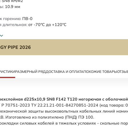
:
SN8
кН/м2
ы:
10.9
мм
к горению:
ПВ-0
 длительная:
от -70°C до +120°C
GY PIPE 2026
РИСТИКИ
РАЗМЕРНЫЙ РЯД
ДОСТАВКА И ОПЛАТА
ПОХОЖИЕ ТОВАРЫ
ОТЗЫ
рехслойная d225х10,9 SN8 F142 Т120 негорючая с оболочкой
 Р 70751-2023 ТУ 22.21.21-001-84270851-2024 (код товара: 
механической защиты высоковольтных кабельных линий номи
В. Изготовлена из полиэтилена (ПНД) ПЭ 100.
рокладки силовых кабелей в тяжелых условиях - скальные пор