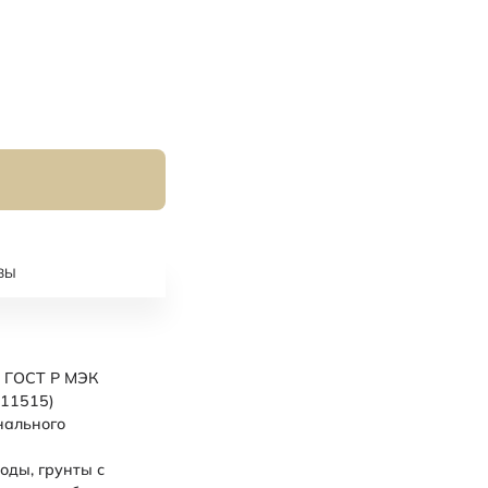
ВЫ
ГОСТ Р МЭК
011515)
нального
оды, грунты с