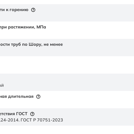
ти к горению
 при растяжении,
МПа
ности труб по Шору,
не менее
ый
чая длительная
етствия ГОСТ
.24-2014. ГОСТ Р 70751-2023