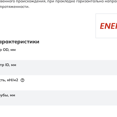
твенного происхождения, при прокладке горизонтально напр
протяженности.
арактеристики
р OD,
мм
тр ID,
мм
сть,
кН/м2
рубы,
мм