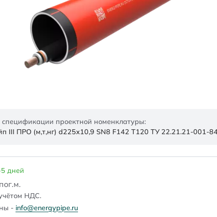
 спецификации проектной номенклатуры:
 III ПРО (м,т,нг) d225х10,9 SN8 F142 Т120 ТУ 22.21.21-001-
-5 дней
/пог.м.
учётом НДС.
ены -
info@energypipe.ru