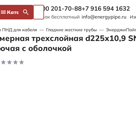
8 800 201-70-88
+7 916 594 1632
Каталог
Звонок бесплатный
info@energypipe.ru
Из
 ПНД для кабеля
—
Гладкие жесткие трубы
—
ЭнерджиПайп 
мерная трехслойная d225х10,9 S
ючая с оболочкой