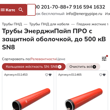
8 800 201-70-88
+7 916 594 1632
Каталог
Звонок бесплатный
info@energypipe.ru
Из
Трубы ПНД
—
Трубы ПНД для кабеля
—
Гладкие жесткие т
Трубы ЭнерджиПайп ПРО с
защитной оболочкой, до 500 кВ
SN8
Сортировать по:
Релевантности
Цене
Кольцевая жёсткость SN: SN8
Очистить всё
Артикул:
011453
Артикул:
011465