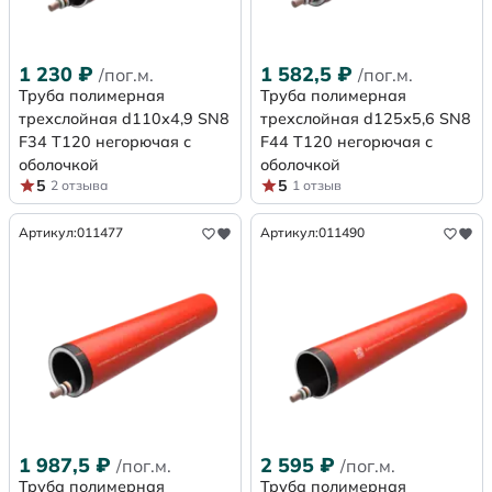
1 230
₽
1 582,5
₽
/пог.м.
/пог.м.
Труба полимерная
Труба полимерная
трехслойная d110х4,9 SN8
трехслойная d125х5,6 SN8
F34 Т120 негорючая с
F44 Т120 негорючая с
оболочкой
оболочкой
5
5
2 отзыва
1 отзыв
Артикул:
011477
Артикул:
011490
1 987,5
₽
2 595
₽
/пог.м.
/пог.м.
Труба полимерная
Труба полимерная