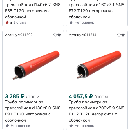
трехслойная d140х6,2 SN8
трехслойная d160х7,1 SN8
F55 Т120 негорючая с
F72 Т120 негорючая с
оболочкой
оболочкой
5
1 отзыв
Нет оценок
Артикул:
011502
Артикул:
011514
3 285
₽
4 057,5
₽
/пог.м.
/пог.м.
Труба полимерная
Труба полимерная
трехслойная d180х8,0 SN8
трехслойная d200х8,9 SN8
F91 Т120 негорючая с
F112 Т120 негорючая с
оболочкой
оболочкой
Нет оценок
Нет оценок