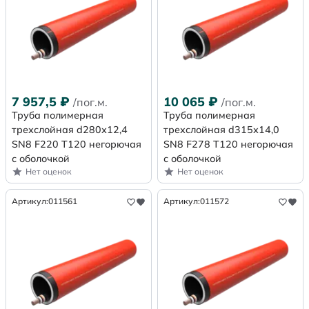
7 957,5
₽
10 065
₽
/пог.м.
/пог.м.
Труба полимерная
Труба полимерная
трехслойная d280х12,4
трехслойная d315х14,0
SN8 F220 Т120 негорючая
SN8 F278 Т120 негорючая
с оболочкой
с оболочкой
Нет оценок
Нет оценок
Артикул:
011561
Артикул:
011572