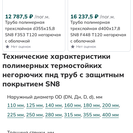
12 787,5
₽
16 237,5
₽
/пог.м.
/пог.м.
Труба полимерная
Труба полимерная
трехслойная d355х15,8
трехслойная d400х17,8
SN8 F353 Т120 негорючая
SN8 F448 Т120 негорючая
с оболочкой
с оболочкой
Нет оценок
Нет оценок
Технические характеристики
полимерных термостойких
негорючих пнд труб с защитным
покрытием SN8
Наружный диаметр OD (DN, Дн, D, d), мм
110 мм
,
125 мм
,
140 мм
,
160 мм
,
180 мм
,
200 мм
,
225 мм
,
250 мм
,
280 мм
,
315 мм
,
355 мм
,
400 мм
Толщина стенки, мм