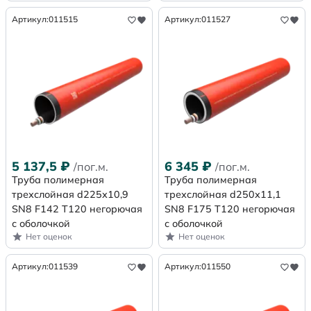
Артикул:
011515
Артикул:
011527
5 137,5
₽
6 345
₽
/пог.м.
/пог.м.
Труба полимерная
Труба полимерная
трехслойная d225х10,9
трехслойная d250х11,1
SN8 F142 Т120 негорючая
SN8 F175 Т120 негорючая
с оболочкой
с оболочкой
Нет оценок
Нет оценок
Артикул:
011539
Артикул:
011550