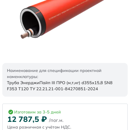
Наименование для спецификации проектной
номенклатуры:
Труба ЭнерджиПайп III ПРО (м,т,нг) d355х15,8 SN8
F353 Т120 ТУ 22.21.21-001-84270851-2024
Изготовим за 3-5 дней
12 787,5
₽
/пог.м.
Цена розничная с учётом НДС.