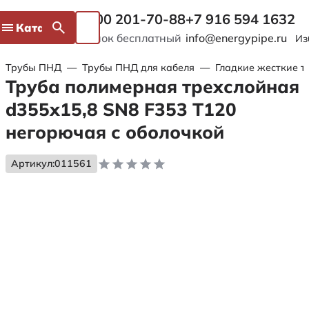
8 800 201-70-88
+7 916 594 1632
Каталог
Звонок бесплатный
info@energypipe.ru
Из
Трубы ПНД
—
Трубы ПНД для кабеля
—
Гладкие жесткие т
Труба полимерная трехслойная
d355х15,8 SN8 F353 Т120
негорючая с оболочкой
Артикул:
011561