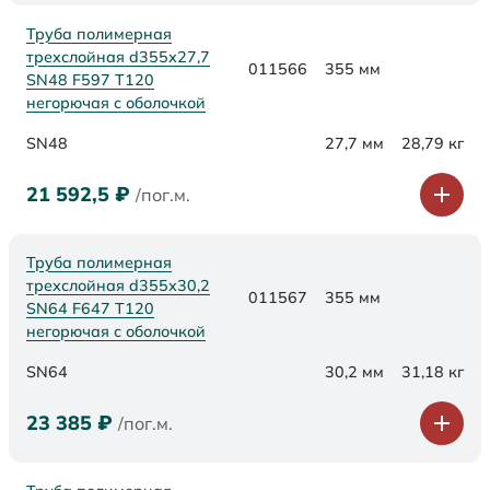
Труба полимерная
трехслойная d355х27,7
011566
355 мм
SN48 F597 Т120
негорючая с оболочкой
SN48
27,7 мм
28,79 кг
21 592,5
₽
/пог.м.
Труба полимерная
трехслойная d355х30,2
011567
355 мм
SN64 F647 Т120
негорючая с оболочкой
SN64
30,2 мм
31,18 кг
23 385
₽
/пог.м.