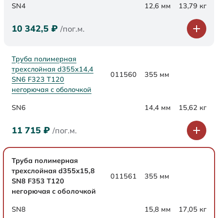
SN4
12,6 мм
13,79 кг
10 342,5
₽
/пог.м.
Труба полимерная
трехслойная d355х14,4
011560
355 мм
SN6 F323 Т120
негорючая с оболочкой
SN6
14,4 мм
15,62 кг
11 715
₽
/пог.м.
Труба полимерная
трехслойная d355х15,8
011561
355 мм
SN8 F353 Т120
негорючая с оболочкой
SN8
15,8 мм
17,05 кг