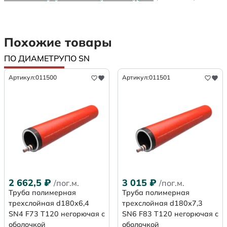
Похожие товары
ПО ДИАМЕТРУ
ПО SN
Артикул:
011500
Артикул:
011501
2 662,5
₽
3 015
₽
/пог.м.
/пог.м.
Труба полимерная
Труба полимерная
трехслойная d180х6,4
трехслойная d180х7,3
SN4 F73 Т120 негорючая с
SN6 F83 Т120 негорючая с
оболочкой
оболочкой