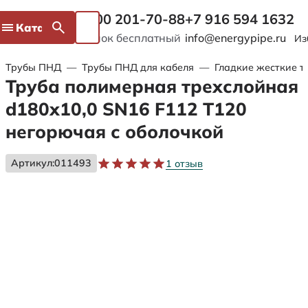
8 800 201-70-88
+7 916 594 1632
Каталог
Звонок бесплатный
info@energypipe.ru
Из
Трубы ПНД
—
Трубы ПНД для кабеля
—
Гладкие жесткие т
Труба полимерная трехслойная
d180х10,0 SN16 F112 Т120
негорючая с оболочкой
Артикул:
011493
1 отзыв