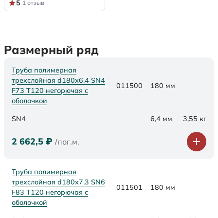
5
1 отзыв
Размерный ряд
Труба полимерная
трехслойная d180х6,4 SN4
011500
180 мм
F73 Т120 негорючая с
оболочкой
SN4
6,4 мм
3,55 кг
2 662,5
₽
/пог.м.
Труба полимерная
трехслойная d180х7,3 SN6
011501
180 мм
F83 Т120 негорючая с
оболочкой