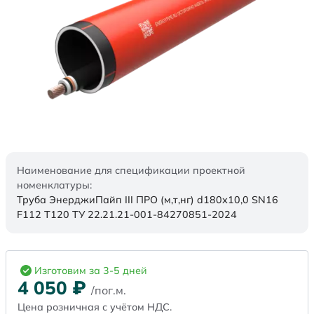
Наименование для спецификации проектной
номенклатуры:
Труба ЭнерджиПайп III ПРО (м,т,нг) d180х10,0 SN16
F112 Т120 ТУ 22.21.21-001-84270851-2024
Изготовим за 3-5 дней
4 050
₽
/пог.м.
Цена розничная с учётом НДС.