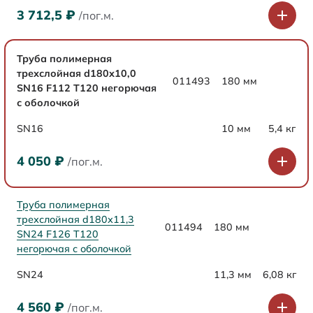
3 712,5
₽
/пог.м.
Труба полимерная
трехслойная d180х10,0
011493
180 мм
SN16 F112 Т120 негорючая
с оболочкой
SN16
10 мм
5,4 кг
4 050
₽
/пог.м.
Труба полимерная
трехслойная d180х11,3
011494
180 мм
SN24 F126 Т120
негорючая с оболочкой
SN24
11,3 мм
6,08 кг
4 560
₽
/пог.м.