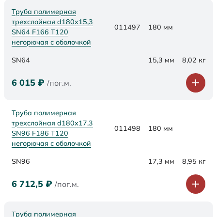
Труба полимерная
трехслойная d180х15,3
011497
180 мм
SN64 F166 Т120
негорючая с оболочкой
SN64
15,3 мм
8,02 кг
6 015
₽
/пог.м.
Труба полимерная
трехслойная d180х17,3
011498
180 мм
SN96 F186 Т120
негорючая с оболочкой
SN96
17,3 мм
8,95 кг
6 712,5
₽
/пог.м.
Труба полимерная