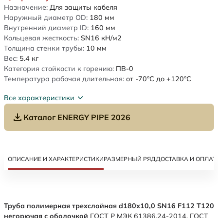
Назначение:
Для защиты кабеля
Наружный диаметр OD:
180
мм
Внутренний диаметр ID:
160
мм
Кольцевая жесткость:
SN16
кН/м2
Толщина стенки трубы:
10
мм
Вес:
5.4
кг
Категория стойкости к горению:
ПВ-0
Температура рабочая длительная:
от -70°C до +120°C
Все характеристики
Каталог ENERGY PIPE 2026
ОПИСАНИЕ И ХАРАКТЕРИСТИКИ
РАЗМЕРНЫЙ РЯД
ДОСТАВКА И ОПЛАТ
Труба полимерная трехслойная d180х10,0 SN16 F112 Т120
негорючая с оболочкой
ГОСТ Р МЭК 61386.24-2014. ГОСТ