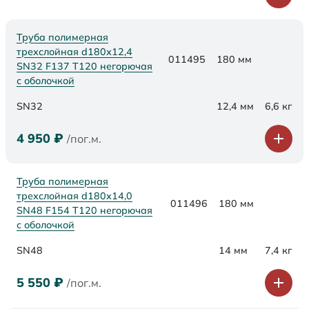
Труба полимерная
трехслойная d180х12,4
011495
180 мм
SN32 F137 Т120 негорючая
с оболочкой
SN32
12,4 мм
6,6 кг
4 950
₽
/пог.м.
Труба полимерная
трехслойная d180х14,0
011496
180 мм
SN48 F154 Т120 негорючая
с оболочкой
SN48
14 мм
7,4 кг
5 550
₽
/пог.м.