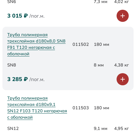
SN6
7,3 мм
4,02 кг
3 015
₽
/пог.м.
Труба полимерная
трехслойная d180х8,0 SN8
011502
180 мм
F91 Т120 негорючая с
оболочкой
SN8
8 мм
4,38 кг
3 285
₽
/пог.м.
Труба полимерная
трехслойная d180х9,1
011503
180 мм
SN12 F103 Т120 негорючая
с оболочкой
SN12
9,1 мм
4,95 кг