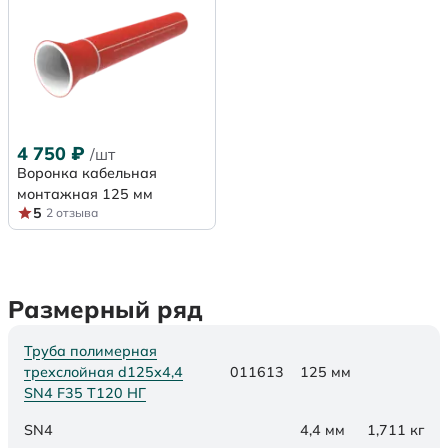
4 750
₽
/шт
Воронка кабельная
монтажная 125 мм
5
2 отзыва
Размерный ряд
Труба полимерная
трехслойная d125х4,4
011613
125 мм
SN4 F35 Т120 НГ
SN4
4,4 мм
1,711 кг