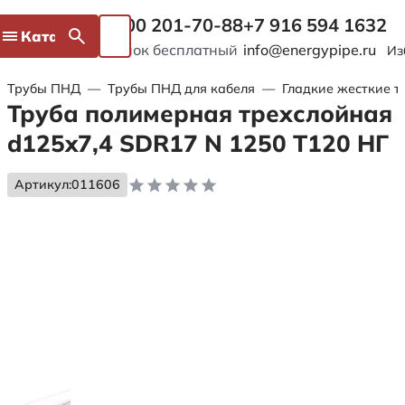
8 800 201-70-88
+7 916 594 1632
Каталог
Звонок бесплатный
info@energypipe.ru
Из
Трубы ПНД
—
Трубы ПНД для кабеля
—
Гладкие жесткие т
Труба полимерная трехслойная
d125x7,4 SDR17 N 1250 Т120 НГ
Артикул:
011606