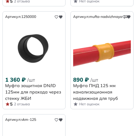
5
2 отзыва
Нет оценок
Артикул:
1250000
Артикул:
mufta-nadvizhnaya-125
1 360
₽
890
₽
/шт
/шт
Муфта защитная DN/ID
Муфта ПНД 125 мм
125мм для прохода через
канализационная
стенку ЖБИ
надвижная для труб
5
2 отзыва
Нет оценок
Артикул:
vkm-125