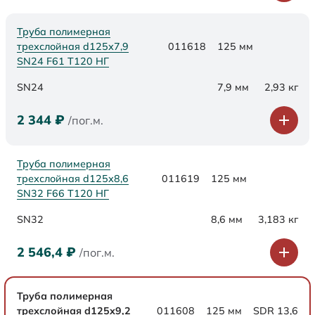
Труба полимерная
трехслойная d125х7,9
011618
125 мм
SN24 F61 Т120 НГ
SN24
7,9 мм
2,93 кг
2 344
₽
/пог.м.
Труба полимерная
трехслойная d125х8,6
011619
125 мм
SN32 F66 Т120 НГ
SN32
8,6 мм
3,183 кг
2 546,4
₽
/пог.м.
Труба полимерная
трехслойная d125x9,2
011608
125 мм
SDR 13,6