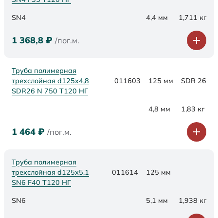
SN4
4,4 мм
1,711 кг
1 368,8
₽
/пог.м.
Труба полимерная
трехслойная d125x4,8
011603
125 мм
SDR 26
SDR26 N 750 Т120 НГ
4,8 мм
1,83 кг
1 464
₽
/пог.м.
Труба полимерная
трехслойная d125х5,1
011614
125 мм
SN6 F40 Т120 НГ
SN6
5,1 мм
1,938 кг