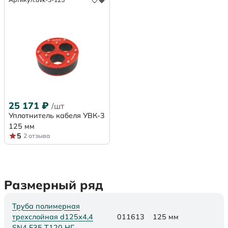
25 171
₽
/шт
Уплотнитель кабеля УВК-3
125 мм
5
2 отзыва
Размерный ряд
Труба полимерная
трехслойная d125х4,4
011613
125 мм
SN4 F35 Т120 НГ