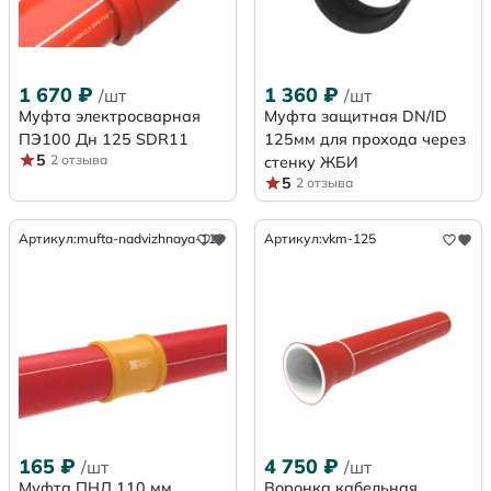
1 670
₽
1 360
₽
/шт
/шт
Муфта электросварная
Муфта защитная DN/ID
ПЭ100 Дн 125 SDR11
125мм для прохода через
5
2 отзыва
стенку ЖБИ
5
2 отзыва
Артикул:
mufta-nadvizhnaya-110
Артикул:
vkm-125
165
₽
4 750
₽
/шт
/шт
Муфта ПНД 110 мм
Воронка кабельная