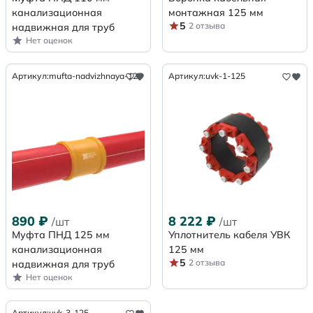
канализационная
монтажная 125 мм
5
2 отзыва
надвижная для труб
Нет оценок
Артикул:
mufta-nadvizhnaya-125
Артикул:
uvk-1-125
890
₽
8 222
₽
/шт
/шт
Муфта ПНД 125 мм
Уплотнитель кабеля УВК
канализационная
125 мм
5
2 отзыва
надвижная для труб
Нет оценок
Артикул:
uvk-3-125