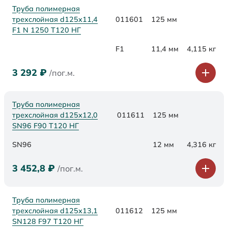
Труба полимерная
трехслойная d125x11,4
011601
125 мм
F1 N 1250 Т120 НГ
F1
11,4 мм
4,115 кг
3 292
₽
/пог.м.
Труба полимерная
трехслойная d125х12,0
011611
125 мм
SN96 F90 Т120 НГ
SN96
12 мм
4,316 кг
3 452,8
₽
/пог.м.
Труба полимерная
трехслойная d125х13,1
011612
125 мм
SN128 F97 Т120 НГ