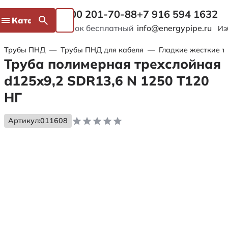
8 800 201-70-88
+7 916 594 1632
Каталог
Звонок бесплатный
info@energypipe.ru
Из
Трубы ПНД
—
Трубы ПНД для кабеля
—
Гладкие жесткие т
Труба полимерная трехслойная
d125x9,2 SDR13,6 N 1250 Т120
НГ
Артикул:
011608