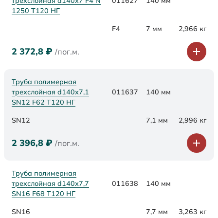
трехслойная d140x7 F4 N
011627
140 мм
1250 Т120 НГ
F4
7 мм
2,966 кг
2 372,8
₽
/пог.м.
Труба полимерная
трехслойная d140х7,1
011637
140 мм
SN12 F62 Т120 НГ
SN12
7,1 мм
2,996 кг
2 396,8
₽
/пог.м.
Труба полимерная
трехслойная d140х7,7
011638
140 мм
SN16 F68 Т120 НГ
SN16
7,7 мм
3,263 кг