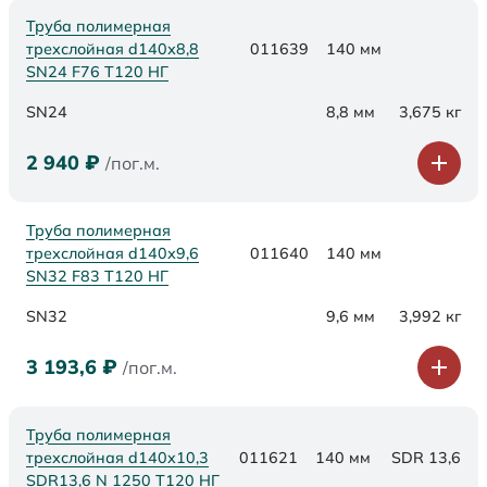
Труба полимерная
трехслойная d140х8,8
011639
140 мм
SN24 F76 Т120 НГ
SN24
8,8 мм
3,675 кг
2 940
₽
/пог.м.
Труба полимерная
трехслойная d140х9,6
011640
140 мм
SN32 F83 Т120 НГ
SN32
9,6 мм
3,992 кг
3 193,6
₽
/пог.м.
Труба полимерная
трехслойная d140x10,3
011621
140 мм
SDR 13,6
SDR13,6 N 1250 Т120 НГ