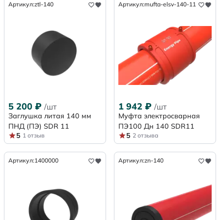
Артикул:
ztl-140
Артикул:
mufta-elsv-140-11
5 200
₽
1 942
₽
/шт
/шт
Заглушка литая 140 мм
Муфта электросварная
ПНД (ПЭ) SDR 11
ПЭ100 Дн 140 SDR11
5
5
1 отзыв
2 отзыва
Артикул:
1400000
Артикул:
zn-140