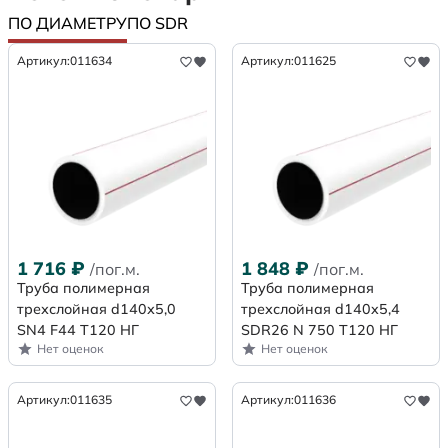
ПО ДИАМЕТРУ
ПО SDR
Артикул:
011634
Артикул:
011625
1 716
₽
1 848
₽
/пог.м.
/пог.м.
Труба полимерная
Труба полимерная
трехслойная d140х5,0
трехслойная d140x5,4
SN4 F44 Т120 НГ
SDR26 N 750 Т120 НГ
Нет оценок
Нет оценок
Артикул:
011635
Артикул:
011636