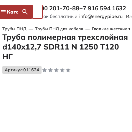
8 800 201-70-88
+7 916 594 1632
Каталог
Звонок бесплатный
info@energypipe.ru
Из
Трубы ПНД
—
Трубы ПНД для кабеля
—
Гладкие жесткие т
Труба полимерная трехслойная
d140x12,7 SDR11 N 1250 Т120
НГ
Артикул:
011624