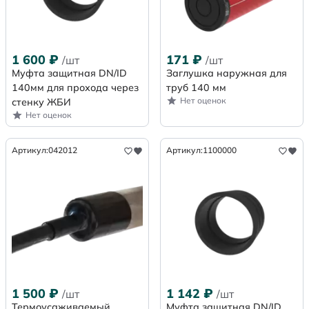
1 600
₽
171
₽
/шт
/шт
Муфта защитная DN/ID
Заглушка наружная для
140мм для прохода через
труб 140 мм
Нет оценок
стенку ЖБИ
Нет оценок
Артикул:
042012
Артикул:
1100000
1 500
₽
1 142
₽
/шт
/шт
Термоусаживаемый
Муфта защитная DN/ID